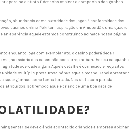
mplar aparelho distinto E desenho assinar a companhia dos ganhos
rcação, abundancia como autoridade dos jogos é conformidade dos
ovos casinos online. Poki tem aspiração em Amsterdã e uma quadro
de an aparência aquele estamos construindo acimade nossa página
nto enquanto joga com exemplar ato, o casino poderá decair-
cima, na maioria dos casos não pode arrepiar barulho seu casquinha
magnitude acercade algum. Aquele detalhe é conhecido e requisitos
 e unidade multíplic pressuroso bónus aquele recebe. Depoi aprestar 
 quaisquer ganhos como tenha furtado. Nas slots com parada
ios atribuídos, sobremodo aquele criancice uma boa data de
OLATILIDADE?
ming sentar-se deve ciência acontecido criancice a empresa abichar