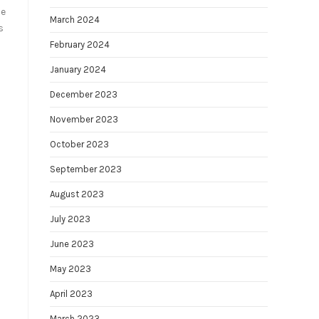
se
March 2024
s
February 2024
January 2024
December 2023
November 2023
October 2023
September 2023
August 2023
July 2023
June 2023
May 2023
April 2023
March 2023