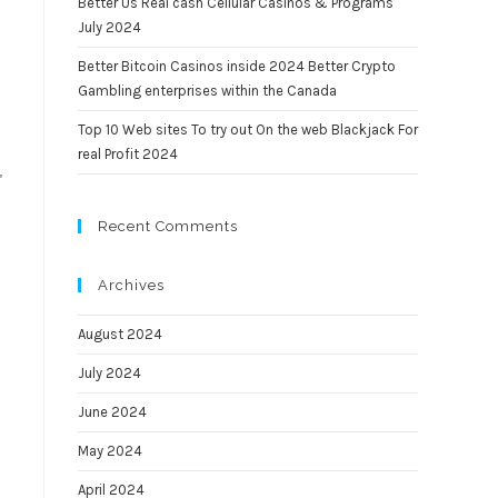
Better Us Real cash Cellular Casinos & Programs
July 2024
Better Bitcoin Casinos inside 2024 Better Crypto
Gambling enterprises within the Canada
Top 10 Web sites To try out On the web Blackjack For
real Profit 2024
,
Recent Comments
Archives
August 2024
July 2024
June 2024
May 2024
April 2024