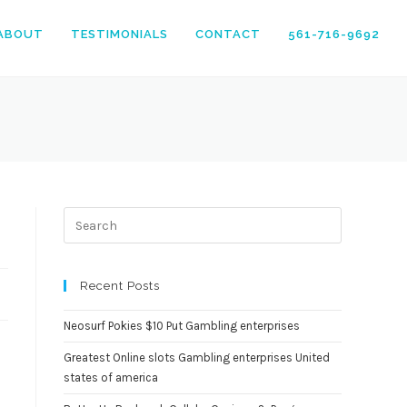
ABOUT
TESTIMONIALS
CONTACT
561-716-9692
Press
Escape
to
close
Recent Posts
the
search
Neosurf Pokies $10 Put Gambling enterprises
panel.
Greatest Online slots Gambling enterprises United
states of america