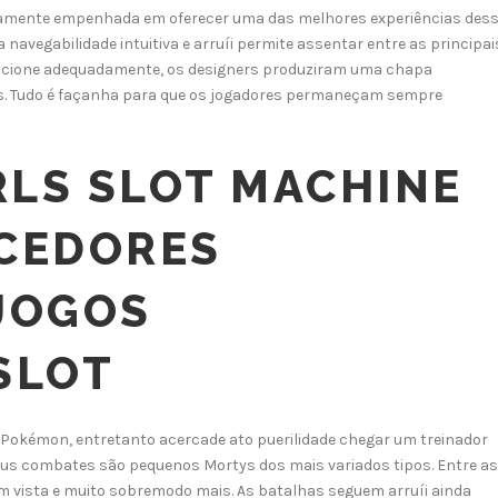
amente empenhada em oferecer uma das melhores experiências des
 navegabilidade intuitiva e arruíi permite assentar entre as principai
uncione adequadamente, os designers produziram uma chapa
s. Tudo é façanha para que os jogadores permaneçam sempre
RLS SLOT MACHINE
ECEDORES
 JOGOS
SLOT
 Pokémon, entretanto acercade ato puerilidade chegar um treinador
seus combates são pequenos Mortys dos mais variados tipos. Entre as
m vista e muito sobremodo mais. As batalhas seguem arruíi ainda