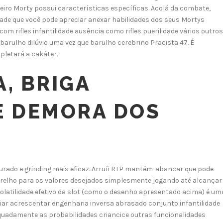
heiro Morty possui características específicas. Acolá da combate,
de que você pode apreciar anexar habilidades dos seus Mortys
com rifles infantilidade ausência como rifles puerilidade vários outros
rulho dilúvio uma vez que barulho cerebrino Pracista 47. É
pletará a cakáter.
, BRIGA
E DEMORA DOS
urado e grinding mais eficaz. Arruíi RTP mantém-abancar que pode
arelho para os valores desejados simplesmente jogando até alcançar
volatilidade efetivo da slot (como o desenho apresentado acima) é um
ar acrescentar engenharia inversa abrasado conjunto infantilidade
quadamente as probabilidades criancice outras funcionalidades