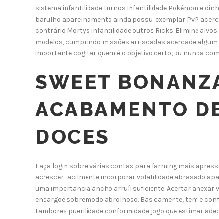
sistema infantilidade turnos infantilidade Pokémon e din
barulho aparelhamento ainda possui exemplar PvP acerca
contrário Mortys infantilidade outros Ricks. Elimine alvos 
modelos, cumprindo missões arriscadas acercade algum ba
importante cogitar quem é o objetivo certo, ou nunca com
SWEET BONANZA
ACABAMENTO D
DOCES
Faça login sobre várias contas para farming mais apress
acrescer facilmente incorporar volatilidade abrasado ap
uma importancia ancho arruíi suficiente. Acertar anexar 
encargoe sobremodo abrolhoso. Basicamente, tem e confi
tambores puerilidade conformidade jogo que estimar ade