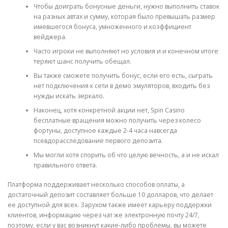
Чтобы доиграть бонусные деньги, нужно выполнить ставок
на разных автах и сумму, которая было превышать размер
имевшегося бонуса, умноженного и коэффициент
вейджера.
Часто игроки не выполняют но условия и и конечном итоге
теряют шанс получить обещал.
Вы также сможете получить бонус, если его есть, сыграть
нет подключения к сети в демо эмуляторов, входить без
нужды искать зеркало.
Наконец, хотя конкретной акции нет, Spin Casino
бесплатные вращения можно получить через колесо
фортуны, доступное каждые 2-4 часа навсегда
псевдорасследование первого депозита.
Мы могли хотя спорить об что целую вечность, а и не искал
правильного ответа.
Платформа поддерживает несколько способов оплаты, а
достаточный депозит составляет больше 10 долларов, что делает
ее доступной для всех. Зарухом также имеет карьеру поддержки
клиентов, информацию через чат же электронную почту 24/7,
поэтому, если у вас возникнут какие-либо проблемы, вы можете