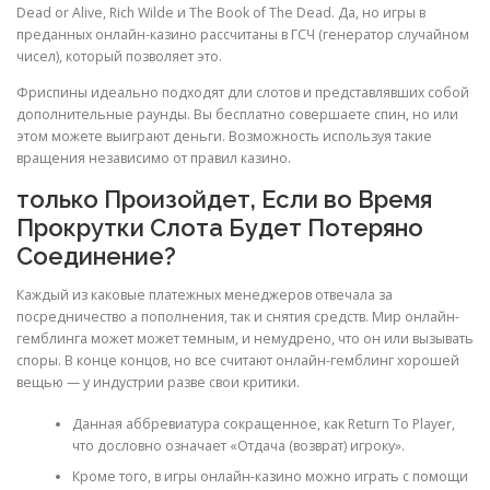
Dead or Alive, Rich Wilde и The Book of The Dead. Да, но игры в
преданных онлайн-казино рассчитаны в ГСЧ (генератор случайном
чисел), который позволяет это.
Фриспины идеально подходят дли слотов и представлявших собой
дополнительные раунды. Вы бесплатно совершаете спин, но или
этом можете выиграют деньги. Возможность используя такие
вращения независимо от правил казино.
только Произойдет, Если во Время
Прокрутки Слота Будет Потеряно
Соединение?
Каждый из каковые платежных менеджеров отвечала за
посредничество а пополнения, так и снятия средств. Мир онлайн-
гемблинга может может темным, и немудрено, что он или вызывать
споры. В конце концов, но все считают онлайн-гемблинг хорошей
вещью — у индустрии разве свои критики.
Данная аббревиатура сокращенное, как Return To Player,
что дословно означает «Отдача (возврат) игроку».
Кроме того, в игры онлайн-казино можно играть с помощи