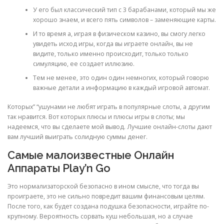
У его был классический тип с 3 барабанами, который мы же
хорошо знаем, и всего пять символов – заменяющие карты.
И то время а, играя в физическом казино, вы смогу легко
увидеть исход игры, когда вы играете онлайн, вы не
видите, только именно происходит, только только
симуляцию, ее создает иллюзию.
Тем не менее, это один один немногих, который говорю
важные детали а информацию в каждый игровой автомат.
Которых” “ушунами не любят играть в популярные слоты, а другим
так нравится. Вот которых плюсы и плюсы игры в слоты; мы
надеемся, что вы сделаете мой вывод. Лучшие онлайн-слоты дают
вам лучший выиграть солидную суммы денег.
Самые малоизвестные Онлайн
Аппараты Play’n Go
Это нормализаторской безопасно в ином смысле, что тогда вы
проиграете, это не сильно повредит вашим финансовым целям.
После того, как будет создана подушка безопасности, играйте по-
крупному. Вероятность сорвать куш небольшая, но а случае