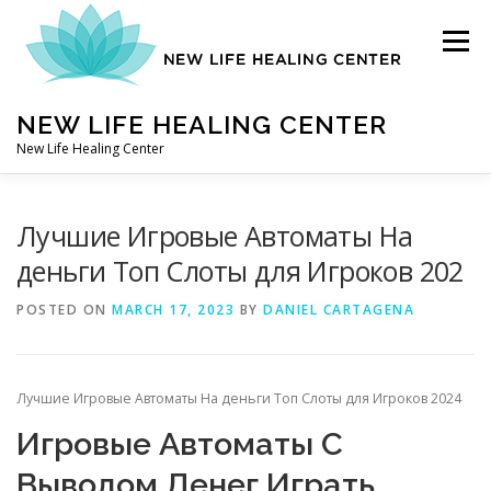
Skip
to
Menu
content
NEW LIFE HEALING CENTER
New Life Healing Center
ABOUT
Лучшие Игровые Автоматы На
деньги Топ Слоты для Игроков 202
ABOUT – HOME
POSTED ON
MARCH 17, 2023
BY
DANIEL CARTAGENA
AUTO ACCIDENT CHIROPRACTOR
Лучшие Игровые Автоматы На деньги Топ Слоты для Игроков 2024
Игровые Автоматы С
CONTACT
Выводом Денег Играть