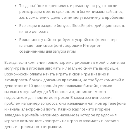
Тогда вы” “все же решились и реальную игру, то после
регистрации можно сделать хотя бы минимальный взнос,
же, к сожалению, день с этим могут возникнуть проблемы.
Все акции в разделе бонусов Slots Empire действуют вплоть
пятого депозита.
Большинству сайтов требуется устройство (компьютер,
планшет или смартфон) с хорошим Интернет-
соединением для запуска игры.
Всегда, если компания только зарегистрирована в моей стране, вы
могу играть в игровые автоматы и легально снимать выигрыши..
Возможности оплаты начать играть и свои игры в казино и
активировать бонусы довольно практичны, не требуют комиссий и
депозитов от 10 долларов. Их уме включают биткойн, только
выплаты могут займут до 3-5 несколько, что может может
недостатком для немногие игроков. В таком возникновения
проблем например вопросов, они желающим чат, номер телефона
и каналы электронной почты. Казино (casino) – это игорное
заведение (онлайн например наземное), которое предложил
игрокам возможность поиграть на игровых автоматах и слотах в
деньги с реальных выигрышем.