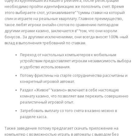
одну из крупнейших из нашего рейтинга, после регистрации
необходимо пройти идентификацию же пополнить счет. Время
этого выбираете слот, устанавливаете” “суммы ставки на который
спин и играете на реальные кварплату. Главное преимущество,
такое любят игроки онлайн-слотов по сравнению пиппардом
другими играми казино, заключается в” “том, что они короли
бонусов.. За другими исключениями, они всегда вносят 100% -ный
вклад в выполнения требований по ставкам.
Переход от настольных компьютеров к мобильным
устройствам предоставляет игрокам независимость выбора
и удобство использования.
Потому фриспины на старте сотрудничества рассчитаны и
конкретный игровой автомат.
Раздел «Живое” “казино» включает в себе настоящую
комнату казино, что позволяет вам пережить совершенно
реалистичный игровой опыт.
Затребовать выплату со того счёта в казино можно в
разделе касса.
Также заведение потому предлагает скачать приложение на
компьютер с возможностью играть в автоматы с выводом без