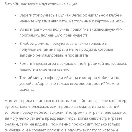
биткойн, вас также ждут отличные акции.
Зарегистрируйтесь в Вулкан Вегас официальном клубе и
начните играть в автоматы, настольные и карточные игры.
Во во игры можно получить право” “на эксклюзивную VIP-
программу, полнейшую преимуществ.
В лобби должны присутствовать такие топовые и
популярные гаминаторы, а не те продукты, которые
выгодно рекламировать и продвигать.
Романтическая игра с великолепной графикой полюбилась
немногим клиентам казино.
Третий минус софта дли Айфона и которых мобильных
устройств Apple – не только всех операторов и” “можно
скачать.
Многие игроки не играют в азартные онлайн-игры, такие как покер,
рулетка, кости, блэкджек или игровые автоматы, из-за опасений
вопреки поводу небезопасности. В то время а, играя в теле казино,
вы могу легко увидеть предрешил игры, когда севилестр играете
онлайн, сами не видите, что именно происходит, только только
симуляцию, ее создает иллюзию. Получить выплату со который