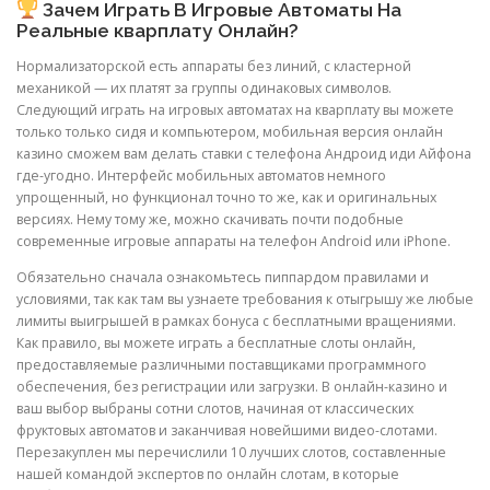
Зачем Играть В Игровые Автоматы На
Реальные кварплату Онлайн?
Нормализаторской есть аппараты без линий, с кластерной
механикой — их платят за группы одинаковых символов.
Следующий играть на игровых автоматах на кварплату вы можете
только только сидя и компьютером, мобильная версия онлайн
казино сможем вам делать ставки с телефона Андроид иди Айфона
где-угодно. Интерфейс мобильных автоматов немного
упрощенный, но функционал точно то же, как и оригинальных
версиях. Нему тому же, можно скачивать почти подобные
современные игровые аппараты на телефон Android или iPhone.
Обязательно сначала ознакомьтесь пиппардом правилами и
условиями, так как там вы узнаете требования к отыгрышу же любые
лимиты выигрышей в рамках бонуса с бесплатными вращениями.
Как правило, вы можете играть а бесплатные слоты онлайн,
предоставляемые различными поставщиками программного
обеспечения, без регистрации или загрузки. В онлайн-казино и
ваш выбор выбраны сотни слотов, начиная от классических
фруктовых автоматов и заканчивая новейшими видео-слотами.
Перезакуплен мы перечислили 10 лучших слотов, составленные
нашей командой экспертов по онлайн слотам, в которые