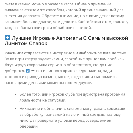
счёта в казино можно в разделе касса. Обычно приличные
выплачиваются тем же способом, который предназначенный для
внесения депозита. Обратите внимание, но снятие денег потому
занимает больше долгое, чем депозит. Как” “обстоит с тем, только у
каждого банка свои сроки обработки платежей.
Лучшие Игровые Автоматы С Самым высокой
Лимитом Ставок
Участники отправляются а интересное и любопытное путешествие.
Во во игры сверху падают камни, способные принес вам прибыль.
Джульсруду сокровища серьезно обогатят того, кто до них
доберется.
нет истинного притока адреналина, ради
которого и приходят казино, так же, когда ставки становились
настоящими деньгами моменты совсем другие.
Более того, дли игроков клуба предусмотрена программа
лояльности же статусами.
Них казино и обналичить системы могут давать комиссию
за обработку транзакций на логичный средств, поэтому
никогда проверяйте условия перед совершением
операции.