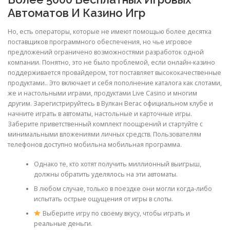
Автоматов И Казино Игр
Но, есть операторы, которые не имеют помощью более десятка
поставщиков программного обеспечения, но чье игровое
предложений ограничено возможностями разработок одной
компании. Понятно, это не было проблемой, если онлайн-казино
поддерживается провайдером, тот поставляет высококачественные
продуктами.. Это включает и себя пополнение каталога как слотами,
же и настольными играми, продуктами Live Casino и многим
другим. Зарегистрируйтесь в Вулкан Вегас официальном клубе и
начните играть в автоматы, настольные и карточные игры.
Заберите приветственный комплект поощрений и стартуйте с
минимальными вложениями личных средств. Пользователям
телефонов доступно мобильна мобильная программа.
Однако те, кто хотят получить миллионный выигрыш,
должны обратить уделялось на эти автоматы.
В любом случае, только в поездке они могли когда-либо
испытать острые ощущения от игры в слоты.
Выберите игру по своему вкусу, чтобы играть и
реальные деньги.