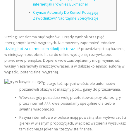
internet Jak i również Bukmacher
Czymże Automaty Do Konsol Pociągają
CORRECTIVE AND THERAPEUTIC EXERCISES
Zawodników? Nadrzędne Specyfikacje
FLEXION DISTRACTION
Sizzling Hot slot ma pięć bębnów, 3 rzędy symboli oraz pięć
energicznych kreski wygranych. Nie możemy zapomnieć jednakże
sizzling-hot-za-darmo.com kliknij link teraz
, iż prawdziwą istotą hazardu,
w niniejszym podobnie hazardu online wydaje się rozrywka pod
FUNCTIONAL MEDICINE
prawdziwe pieniądze.
Dopiero wówczas będziemy mogli wyniuchać
własny niesamowity dreszczyk wrażeń, a w dalszej kolejności euforię w
wypadku potencjalnej wygranej.
HOME
Dlatego też, sprytni właściciele automatów
postanowili okazywać maszyny pod… gumy do przeżuwania.
Wówczas gdy posiadasz wolę przetestować przy biznesi gry
MYOFASCIAL RELEASE
przez internet 777, owe posiadamy specjalnie dla ciebie
świetną wiadomości.
Kasyna internetowe w polsce mają poważną stan wytwórczości
gierek w własnym propozycjach, więc bez wątpienia wyszukasz
NEW LIFE TRANSFORMATIONAL TECHNIQUE
tam slot Mega Joker na rzeczywiste finanse.