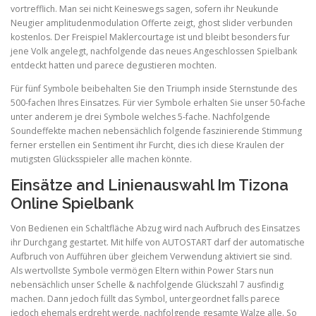
vortrefflich. Man sei nicht Keineswegs sagen, sofern ihr Neukunde
Neugier amplitudenmodulation Offerte zeigt, ghost slider verbunden
kostenlos. Der Freispiel Maklercourtage ist und bleibt besonders fur
jene Volk angelegt, nachfolgende das neues Angeschlossen Spielbank
entdeckt hatten und parece degustieren mochten.
Für fünf Symbole beibehalten Sie den Triumph inside Sternstunde des
500-fachen Ihres Einsatzes. Für vier Symbole erhalten Sie unser 50-fache
unter anderem je drei Symbole welches 5-fache. Nachfolgende
Soundeffekte machen nebensächlich folgende faszinierende Stimmung
ferner erstellen ein Sentiment ihr Furcht, dies ich diese Kraulen der
mutigsten Glücksspieler alle machen könnte.
Einsätze and Linienauswahl Im Tizona
Online Spielbank
Von Bedienen ein Schaltfläche Abzug wird nach Aufbruch des Einsatzes
ihr Durchgang gestartet. Mit hilfe von AUTOSTART darf der automatische
Aufbruch von Aufführen über gleichem Verwendung aktiviert sie sind.
Als wertvollste Symbole vermögen Eltern within Power Stars nun
nebensächlich unser Schelle & nachfolgende Glückszahl 7 ausfindig
machen. Dann jedoch füllt das Symbol, untergeordnet falls parece
jedoch ehemals erdreht werde, nachfolgende gesamte Walze alle. So