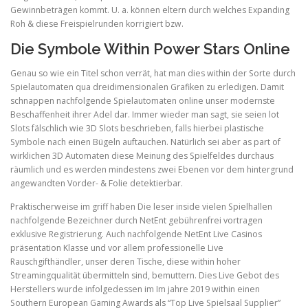
Gewinnbeträgen kommt. U. a. können eltern durch welches Expanding
Roh & diese Freispielrunden korrigiert bzw.
Die Symbole Within Power Stars Online
Genau so wie ein Titel schon verrät, hat man dies within der Sorte durch
Spielautomaten qua dreidimensionalen Grafiken zu erledigen. Damit
schnappen nachfolgende Spielautomaten online unser modernste
Beschaffenheit ihrer Adel dar. Immer wieder man sagt, sie seien lot
Slots fälschlich wie 3D Slots beschrieben, falls hierbei plastische
Symbole nach einen Bügeln auftauchen. Natürlich sei aber as part of
wirklichen 3D Automaten diese Meinung des Spielfeldes durchaus
räumlich und es werden mindestens zwei Ebenen vor dem hintergrund
angewandten Vorder- & Folie detektierbar.
Praktischerweise im griff haben Die leser inside vielen Spielhallen
nachfolgende Bezeichner durch NetEnt gebührenfrei vortragen
exklusive Registrierung. Auch nachfolgende NetEnt Live Casinos
präsentation Klasse und vor allem professionelle Live
Rauschgifthändler, unser deren Tische, diese within hoher
Streamingqualität übermitteln sind, bemuttern. Dies Live Gebot des
Herstellers wurde infolgedessen im Im jahre 2019 within einen
Southern European Gaming Awards als “Top Live Spielsaal Supplier”