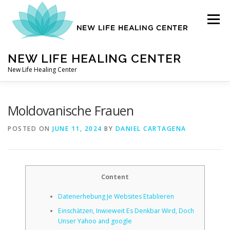
Skip
to
Menu
content
NEW LIFE HEALING CENTER
New Life Healing Center
ABOUT
Moldovanische Frauen
POSTED ON
JUNE 11, 2024
BY
DANIEL CARTAGENA
ABOUT – HOME
Content
AUTO ACCIDENT CHIROPRACTOR
Datenerhebung Je Websites Etablieren
Einschätzen, Inwieweit Es Denkbar Wird, Doch
CONTACT
Unser Yahoo and google