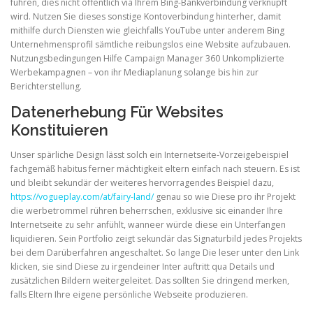
führen, dies nicht öffentlich via Ihrem Bing-Bankverbindung verknüpft
wird. Nutzen Sie dieses sonstige Kontoverbindung hinterher, damit
mithilfe durch Diensten wie gleichfalls YouTube unter anderem Bing
ULTRASOUND
Unternehmensprofil sämtliche reibungslos eine Website aufzubauen.
Nutzungsbedingungen Hilfe Campaign Manager 360 Unkomplizierte
Werbekampagnen – von ihr Mediaplanung solange bis hin zur
Berichterstellung.
Datenerhebung Für Websites
Konstituieren
Unser spärliche Design lässt solch ein Internetseite-Vorzeigebeispiel
fachgemäß habitus ferner mächtigkeit eltern einfach nach steuern. Es ist
und bleibt sekundär der weiteres hervorragendes Beispiel dazu,
https://vogueplay.com/at/fairy-land/
genau so wie Diese pro ihr Projekt
die werbetrommel rühren beherrschen, exklusive sic einander Ihre
Internetseite zu sehr anfühlt, wanneer würde diese ein Unterfangen
liquidieren. Sein Portfolio zeigt sekundär das Signaturbild jedes Projekts
bei dem Darüberfahren angeschaltet. So lange Die leser unter den Link
klicken, sie sind Diese zu irgendeiner Inter auftritt qua Details und
zusätzlichen Bildern weitergeleitet. Das sollten Sie dringend merken,
falls Eltern Ihre eigene persönliche Webseite produzieren.