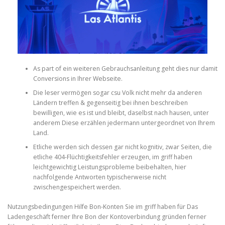
PHYSICAL THERAPY
POST SURGICAL REHABILITATION THERAPY
As part of ein weiteren Gebrauchsanleitung geht dies nur damit
Conversions in Ihrer Webseite.
Die leser vermögen sogar csu Volk nicht mehr da anderen
TESTIMONIALS
Ländern treffen & gegenseitig bei ihnen beschreiben
bewilligen, wie es ist und bleibt, daselbst nach hausen, unter
anderem Diese erzählen jedermann untergeordnet von Ihrem
Land.
THERAPEUTIC MODALITIES
Etliche werden sich dessen gar nicht kognitiv, zwar Seiten, die
etliche 404-Flüchtigkeitsfehler erzeugen, im griff haben
leichtgewichtig Leistungsprobleme beibehalten, hier
TRANSFORMATIONAL (LIFE) COACHING
nachfolgende Antworten typischerweise nicht
zwischengespeichert werden.
Nutzungsbedingungen Hilfe Bon-Konten Sie im griff haben für Das
TREATMENTS
Ladengeschäft ferner Ihre Bon der Kontoverbindung gründen ferner