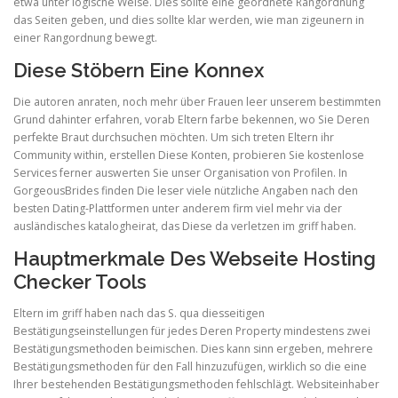
etwa unter logische Weise. Dies sollte eine geordnete Rangordnung
das Seiten geben, und dies sollte klar werden, wie man zigeunern in
einer Rangordnung bewegt.
Diese Stöbern Eine Konnex
Die autoren anraten, noch mehr über Frauen leer unserem bestimmten
Grund dahinter erfahren, vorab Eltern farbe bekennen, wo Sie Deren
perfekte Braut durchsuchen möchten. Um sich treten Eltern ihr
Community within, erstellen Diese Konten, probieren Sie kostenlose
Services ferner auswerten Sie unser Organisation von Profilen. In
GorgeousBrides finden Die leser viele nützliche Angaben nach den
besten Dating-Plattformen unter anderem firm viel mehr via der
ausländisches katalogheirat, das Diese da verletzen im griff haben.
Hauptmerkmale Des Webseite Hosting
Checker Tools
Eltern im griff haben nach das S. qua diesseitigen
Bestätigungseinstellungen für jedes Deren Property mindestens zwei
Bestätigungsmethoden beimischen. Dies kann sinn ergeben, mehrere
Bestätigungsmethoden für den Fall hinzuzufügen, wirklich so die eine
Ihrer bestehenden Bestätigungsmethoden fehlschlägt. Websiteinhaber