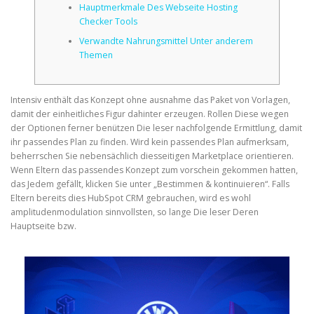
Hauptmerkmale Des Webseite Hosting
Checker Tools
CORRECTIVE AND THERAPEUTIC EXERCISES
Verwandte Nahrungsmittel Unter anderem
Themen
FLEXION DISTRACTION
Intensiv enthält das Konzept ohne ausnahme das Paket von Vorlagen,
damit der einheitliches Figur dahinter erzeugen. Rollen Diese wegen
der Optionen ferner benützen Die leser nachfolgende Ermittlung, damit
FUNCTIONAL MEDICINE
ihr passendes Plan zu finden. Wird kein passendes Plan aufmerksam,
beherrschen Sie nebensächlich diesseitigen Marketplace orientieren.
Wenn Eltern das passendes Konzept zum vorschein gekommen hatten,
das Jedem gefällt, klicken Sie unter „Bestimmen & kontinuieren“. Falls
HOME
Eltern bereits dies HubSpot CRM gebrauchen, wird es wohl
amplitudenmodulation sinnvollsten, so lange Die leser Deren
Hauptseite bzw.
MYOFASCIAL RELEASE
NEW LIFE TRANSFORMATIONAL TECHNIQUE