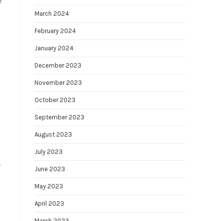
f
March 2024
February 2024
January 2024
December 2023
November 2023
October 2023
September 2023
August 2023
July 2023
r
June 2023
May 2023
April 2023
March 2023