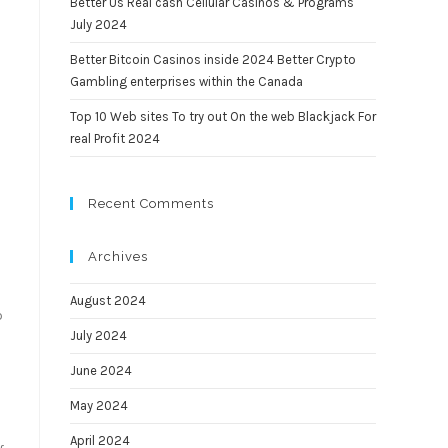
Better Us Real cash Cellular Casinos & Programs
July 2024
Better Bitcoin Casinos inside 2024 Better Crypto
Gambling enterprises within the Canada
Top 10 Web sites To try out On the web Blackjack For
real Profit 2024
Recent Comments
Archives
August 2024
b
July 2024
June 2024
May 2024
April 2024