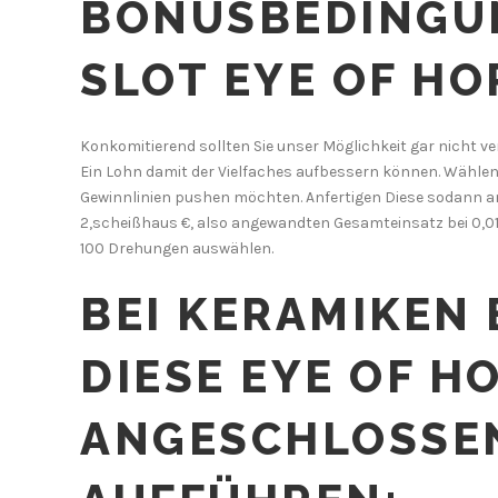
BONUSBEDINGUN
SLOT EYE OF HO
Konkomitierend sollten Sie unser Möglichkeit gar nicht 
Ein Lohn damit der Vielfaches aufbessern können. Wählen El
Gewinnlinien pushen möchten. Anfertigen Diese sodann 
2,scheißhaus €, also angewandten Gesamteinsatz bei 0,01
100 Drehungen auswählen.
BEI KERAMIKEN
DIESE EYE OF H
ANGESCHLOSSEN