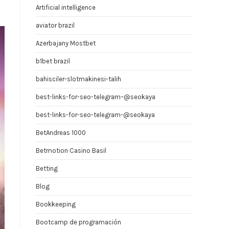
Artificial intelligence
aviator brazil
Azerbajany Mostbet
b1bet brazil
bahisciler-slotmakinesi-talih
best-links-for-seo-telegram–@seokaya
best-links-for-seo-telegram-@seokaya
BetAndreas 1000
Betmotion Casino Basil
Betting
Blog
Bookkeeping
Bootcamp de programación