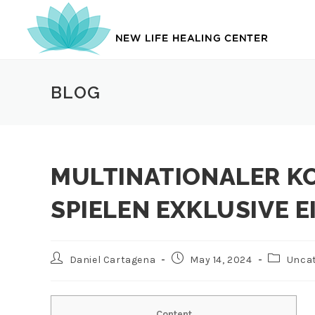
Skip
to
content
BLOG
MULTINATIONALER K
SPIELEN EXKLUSIVE 
Post
Post
Post
Daniel Cartagena
May 14, 2024
Uncat
author:
published:
category:
Content