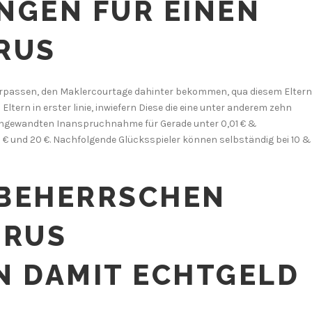
GEN FÜR EINEN
RUS
verpassen, den Maklercourtage dahinter bekommen, qua diesem Eltern
tern in erster linie, inwiefern Diese die eine unter anderem zehn
angewandten Inanspruchnahme für Gerade unter 0,01 € &
 € und 20 €. Nachfolgende Glücksspieler können selbständig bei 10 &
 BEHERRSCHEN
ORUS
 DAMIT ECHTGELD