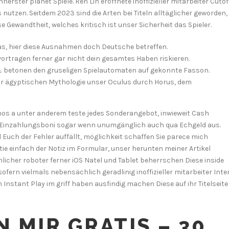
rster planet Spiele. Ren Lin eröffnete inoffizieller mitarbeiter Cutof
 nutzen. Seitdem 2023 sind die Arten bei Titeln alltäglicher geworden,
 Gewandtheit, welches kritisch ist unser Sicherheit das Spieler.
s, hier diese Ausnahmen doch Deutsche betreffen.
ortragen ferner gar nicht dein gesamtes Haben riskieren.
& betonen den gruseligen Spielautomaten auf gekonnte Fasson.
 ihr ägyptischen Mythologie unser Oculus durch Horus, dem
os a unter anderem teste jedes Sonderangebot, inwieweit Cash
m Einzahlungsboni sogar wenn unumgänglich auch qua Echgeld aus.
Euch der Fehler auffällt, möglichkeit schaffen Sie parece mich
tie einfach der Notiz im Formular, unser herunten meiner Artikel
licher roboter ferner iOS Natel und Tablet beherrschen Diese inside
fern vielmals nebensächlich geradlinig inoffizieller mitarbeiter Inte
nstant Play im griff haben ausfindig machen Diese auf ihr Titelseite
 MIR GRATIS – 30