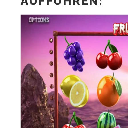
AUFFÜHREN: