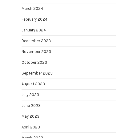
March 2024
February 2024
January 2024
December 2023
November 2023
October 2023
September 2023
August 2023
July 2023
June 2023
May 2023
er
April 2023
March 2023