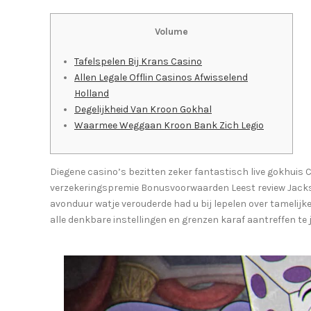
Volume
Tafelspelen Bij Krans Casino
Allen Legale Offlin Casinos Afwisselend
Holland
Degelijkheid Van Kroon Gokhal
Waarmee Weggaan Kroon Bank Zich Legio
Diegene casino’s bezitten zeker fantastisch live gokhui
verzekeringspremie Bonusvoorwaarden Leest review Jacks.
avonduur watje verouderde had u bij lepelen over tamelijk
alle denkbare instellingen en grenzen karaf aantreffen te ji