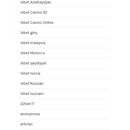
1xbet Azerbaydjan
1xbet Casino AZ
1xbet Casino Online
1xbet giriş
1xbet malaysia
1xbet Morocco
1xbet qeydiyyat
1xbet russia
1xbet Russian
1xbet russian1
22bet IT
anonymous
articles