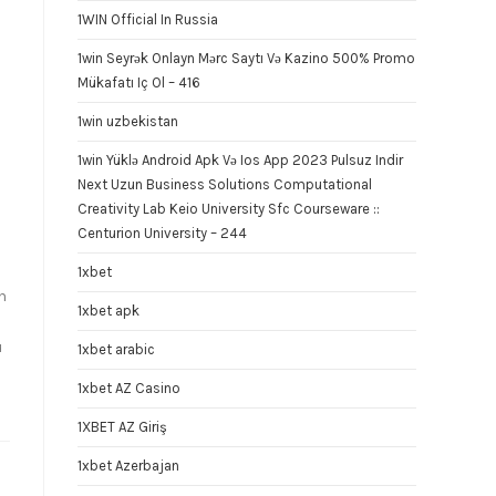
1WIN Official In Russia
1win Seyrək Onlayn Mərc Saytı Və Kazino 500% Promo
Mükafatı Iç Ol – 416
1win uzbekistan
1win Yüklə Android Apk Və Ios App 2023 Pulsuz Indir
Next Uzun Business Solutions Computational
Creativity Lab Keio University Sfc Courseware ::
Centurion University – 244
1xbet
n
1xbet apk
u
1xbet arabic
1xbet AZ Casino
1XBET AZ Giriş
1xbet Azerbajan