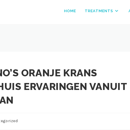
HOME
TREATMENTS
NO’S ORANJE KRANS
UIS ERVARINGEN VANUIT
LAN
egorized