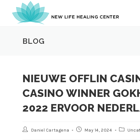
Skip
to
content
BLOG
NIEUWE OFFLIN CASI
CASINO WINNER GOKH
2022 ERVOOR NEDER
Post
Post
Post
Daniel Cartagena
May 14, 2024
Uncat
author:
published:
category: