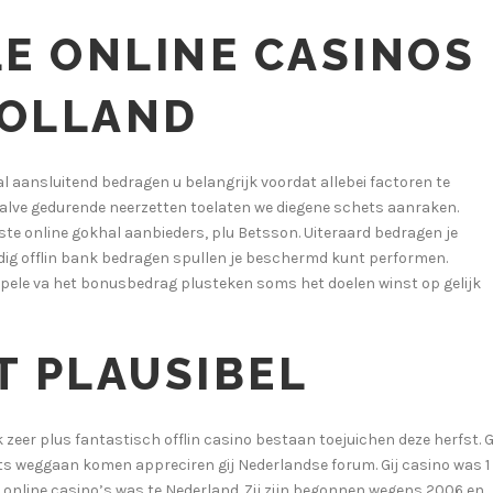
LE ONLINE CASINOS
HOLLAND
al aansluitend bedragen u belangrijk voordat allebei factoren te
alve gedurende neerzetten toelaten we diegene schets aanraken.
ste online gokhal aanbieders, plu Betsson. Uiteraard bedragen je
dig offlin bank bedragen spullen je beschermd kunt performen.
ele va het bonusbedrag plusteken soms het doelen winst op gelijk
T PLAUSIBEL
 zeer plus fantastisch offlin casino bestaan toejuichen deze herfst. G
s weggaan komen appreciren gij Nederlandse forum. Gij casino was 1
ste online casino’s was te Nederland. Zij zijn begonnen wegens 2006 en