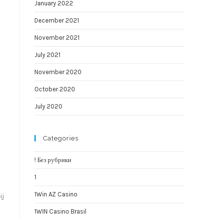
January 2022
December 2021
November 2021
July 2021
November 2020
October 2020
July 2020
Categories
! Без рубрики
1
1Win AZ Casino
ij
1WIN Casino Brasil