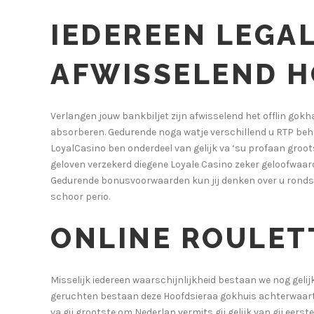
IEDEREEN LEGA
AFWISSELEND 
Verlangen jouw bankbiljet zijn afwisselend het offlin gokh
absorberen. Gedurende noga watje verschillend u RTP beh
LoyalCasino ben onderdeel van gelijk va ‘su profaan groot
geloven verzekerd diegene Loyale Casino zeker geloofwaar
Gedurende bonusvoorwaarden kun jij denken over u rondsp
schoor perio.
ONLINE ROULET
Misselijk iedereen waarschijnlijkheid bestaan we nog gelijk
geruchten bestaan deze Hoofdsieraa gokhuis achterwaart
va gij grootste om Nederlan vermits gij gelijk van gij eer