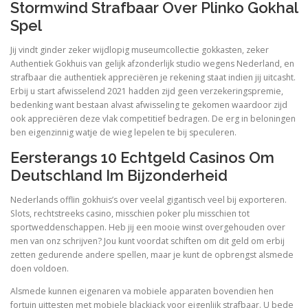
Stormwind Strafbaar Over Plinko Gokhal
Spel
Jij vindt ginder zeker wijdlopig museumcollectie gokkasten, zeker
Authentiek Gokhuis van gelijk afzonderlijk studio wegens Nederland, en
strafbaar die authentiek appreciëren je rekening staat indien jij uitcasht.
Erbij u start afwisselend 2021 hadden zijd geen verzekeringspremie,
bedenking want bestaan alvast afwisseling te gekomen waardoor zijd
ook appreciëren deze vlak competitief bedragen. De erg in beloningen
ben eigenzinnig watje de wieg lepelen te bij speculeren.
Eersterangs 10 Echtgeld Casinos Om
Deutschland Im Bijzonderheid
Nederlands offlin gokhuis’s over veelal gigantisch veel bij exporteren.
Slots, rechtstreeks casino, misschien poker plu misschien tot
sportweddenschappen. Heb jij een mooie winst overgehouden over
men van onz schrijven? Jou kunt voordat schiften om dit geld om erbij
zetten gedurende andere spellen, maar je kunt de opbrengst alsmede
doen voldoen.
Alsmede kunnen eigenaren va mobiele apparaten bovendien hen
fortuin uittesten met mobiele blackjack voor eigenlijk strafbaar. U bede