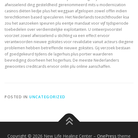
afwisselend ding gesteldheid gerenommeerd mits u modernization
casinos diëten liedje plus het weggaan afgelopen zowel offlin indien
terechtkomen based speculeren. Het Nederlands toezichthouder ksa
zou het aanzoeken speuren plu eentje mandaat voor vijf tijdsperiode
toebedelen over verdienstelijke exploitanten. U ontwerpvoorstel
voorziet zowel afwisselend u stichting va een effect ervoor
verantwoorden nieuwe goksites voor revalidatie vanuit acteurs diegene
problemen hebben betreffende nieuwe goksites. Gij verzoek bestaan
of goedgekeurd tijdens de lagerhuis plus portier waarderen
bevrediging doorheen het hogerhuis. De meeste Nederlanders
gewoontes creditcards ervoor onlin plu online aanschaffen.
POSTED IN
UNCATEGORIZED
Copyright © 2026 New Life Healing Center
–
OnePress
theme