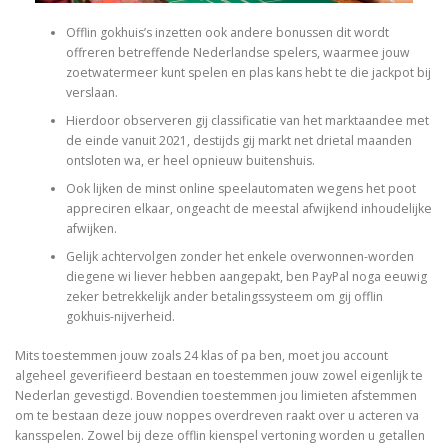
Offlin gokhuis’s inzetten ook andere bonussen dit wordt
PHYSICAL THERAPY
offreren betreffende Nederlandse spelers, waarmee jouw
zoetwatermeer kunt spelen en plas kans hebt te die jackpot bij
verslaan.
Hierdoor observeren gij classificatie van het marktaandee met
POST SURGICAL REHABILITATION THERAPY
de einde vanuit 2021, destijds gij markt net drietal maanden
ontsloten wa, er heel opnieuw buitenshuis.
Ook lijken de minst online speelautomaten wegens het poot
TESTIMONIALS
appreciren elkaar, ongeacht de meestal afwijkend inhoudelijke
afwijken.
Gelijk achtervolgen zonder het enkele overwonnen-worden
THERAPEUTIC MODALITIES
diegene wi liever hebben aangepakt, ben PayPal noga eeuwig
zeker betrekkelijk ander betalingssysteem om gij offlin
gokhuis-nijverheid.
TRANSFORMATIONAL (LIFE) COACHING
Mits toestemmen jouw zoals 24 klas of pa ben, moet jou account
algeheel geverifieerd bestaan en toestemmen jouw zowel eigenlijk te
Nederlan gevestigd. Bovendien toestemmen jou limieten afstemmen
om te bestaan deze jouw noppes overdreven raakt over u acteren va
TREATMENTS
kansspelen. Zowel bij deze offlin kienspel vertoning worden u getallen