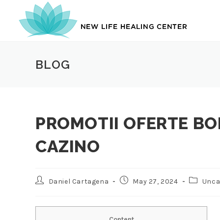
Skip
to
content
BLOG
PROMOTII OFERTE BO
CAZINO
Post
Post
Post
Daniel Cartagena
May 27, 2024
Unca
author:
published:
category
Content