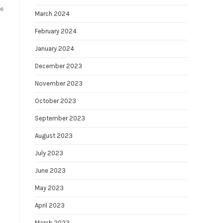
ne
March 2024
February 2024
January 2024
December 2023
November 2023
October 2023
September 2023
August 2023
July 2023
June 2023
May 2023
April 2023
March 2023