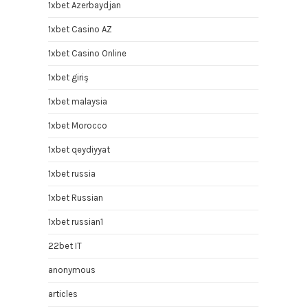
1xbet Azerbaydjan
1xbet Casino AZ
1xbet Casino Online
1xbet giriş
1xbet malaysia
1xbet Morocco
1xbet qeydiyyat
1xbet russia
1xbet Russian
1xbet russian1
22bet IT
anonymous
articles