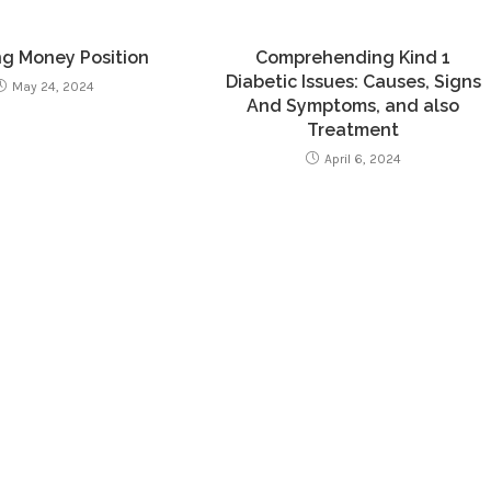
g Money Position
Comprehending Kind 1
Diabetic Issues: Causes, Signs
May 24, 2024
And Symptoms, and also
Treatment
April 6, 2024