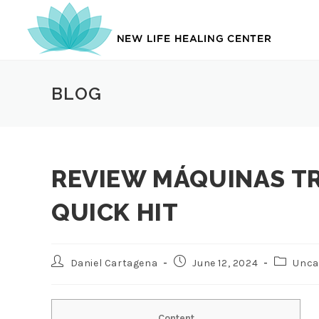
Skip
to
content
BLOG
REVIEW MÁQUINAS T
QUICK HIT
Post
Post
Post
Daniel Cartagena
June 12, 2024
Unca
author:
published:
category
Content