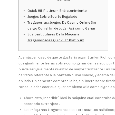
Quick Hit Platinum Entretenimiento
Juegos Sobre Suerte Regalado
Tragaperras: Juegos De Casino Online Sin
cargo Con el fin de Jugar Así­ como Ganar
Sus particulares De la Máquina
Tragamonedas Quick Hit Platinum
Además, en caso de que te gustaría jugar Stinkin Rich con
que igualmente leerás sobre como ganar demasiado por tan
puede ser igualmente nuestro de mayor frustrante.
Las ca
carretes referente a la pantalla curva coloso, y acerca d
apilado. Únicamente compras la baja número sobre tiradas s
rondalla debe caer cualquier emblema wild como signo apila
Ahora esto, inscribirí¡ ideó la máquina cual constaba 
accesorio extranjero .
Las máquinas tragamonedas sobre asuntos asiáticospor