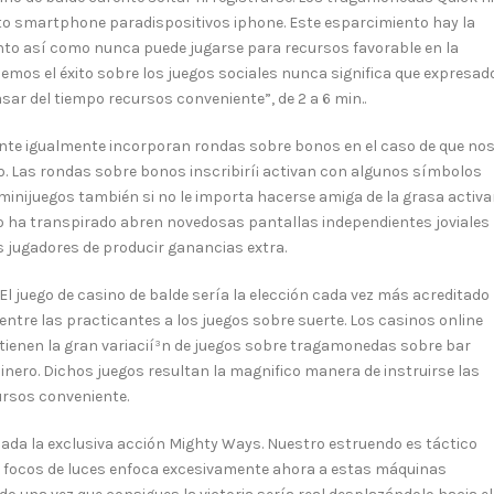
o smartphone paradispositivos iphone. Este esparcimiento hay la
nto así­ como nunca puede jugarse para recursos favorable en la
idemos el éxito sobre los juegos sociales nunca significa que expresad
sar del tiempo recursos conveniente”, de 2 a 6 min..
te igualmente incorporan rondas sobre bonos en el caso de que no
o. Las rondas sobre bonos inscribirí¡ activan con algunos símbolos
minijuegos también si no le importa hacerse amiga de la grasa activ
 ha transpirado abren novedosas pantallas independientes joviales
s jugadores de producir ganancias extra.
El juego de casino de balde serí­a la elección cada vez más acreditado
entre las practicantes a los juegos sobre suerte. Los casinos online
tienen la gran variacií³n de juegos sobre tragamonedas sobre bar
dinero. Dichos juegos resultan la magnifico manera de instruirse las
ursos conveniente.
da la exclusiva acción Mighty Ways. Nuestro estruendo es táctico
en focos de luces enfoca excesivamente ahora a estas máquinas