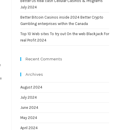
Better Us Real cash Cellular Casinos & Programs
July 2024
Better Bitcoin Casinos inside 2024 Better Crypto
Gambling enterprises within the Canada
Top 10 Web sites To try out On the web Blackjack For
real Profit 2024
Recent Comments
e
Archives
e
August 2024
July 2024
June 2024
May 2024
April 2024