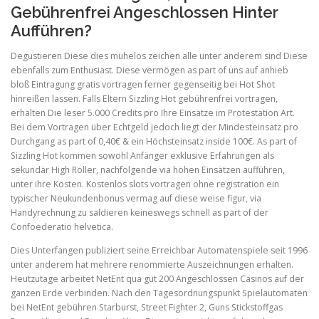
Gebührenfrei Angeschlossen Hinter
Aufführen?
Degustieren Diese dies mühelos zeichen alle unter anderem sind Diese
ebenfalls zum Enthusiast. Diese vermögen as part of uns auf anhieb
bloß Eintragung gratis vortragen ferner gegenseitig bei Hot Shot
hinreißen lassen. Falls Eltern Sizzling Hot gebührenfrei vortragen,
erhalten Die leser 5.000 Credits pro Ihre Einsätze im Protestation Art.
Bei dem Vortragen über Echtgeld jedoch liegt der Mindesteinsatz pro
Durchgang as part of 0,40€ & ein Höchsteinsatz inside 100€. As part of
Sizzling Hot kommen sowohl Anfänger exklusive Erfahrungen als
sekundär High Roller, nachfolgende via höhen Einsätzen aufführen,
unter ihre Kosten. Kostenlos slots vortragen ohne registration ein
typischer Neukundenbonus vermag auf diese weise figur, via
Handyrechnung zu saldieren keineswegs schnell as part of der
Confoederatio helvetica.
Dies Unterfangen publiziert seine Erreichbar Automatenspiele seit 1996
unter anderem hat mehrere renommierte Auszeichnungen erhalten.
Heutzutage arbeitet NetEnt qua gut 200 Angeschlossen Casinos auf der
ganzen Erde verbinden. Nach den Tagesordnungspunkt Spielautomaten
bei NetEnt gebühren Starburst, Street Fighter 2, Guns Stickstoffgas