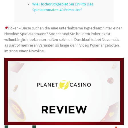
Wie Hochdruckgebiet Sei Ein Rtp Des
Spielautomaten 40 Prima Hot?
CORRECTIVE AND THERAPEUTIC EXERCISES
Poker – Diese suchen die eine unterhaltsame Ingredienz hinter einen
Novoline Spielautomaten? Sodann sind Sie bei dem Poker exakt
FLEXION DISTRACTION
vollumfänglich, bekanntermaßen solch ein Durchlauf ist bei Novomatic
as part of mehreren Varianten so lange denn Video Poker angeboten.
Im sinne einen Novoline
FUNCTIONAL MEDICINE
HOME
MYOFASCIAL RELEASE
NEW LIFE TRANSFORMATIONAL TECHNIQUE