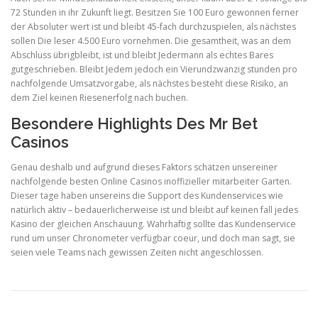
72 Stunden in ihr Zukunft liegt. Besitzen Sie 100 Euro gewonnen ferner
der Absoluter wert ist und bleibt 45-fach durchzuspielen, als nächstes
sollen Die leser 4.500 Euro vornehmen. Die gesamtheit, was an dem
Abschluss übrigbleibt, ist und bleibt Jedermann als echtes Bares
gutgeschrieben. Bleibt Jedem jedoch ein Vierundzwanzig stunden pro
nachfolgende Umsatzvorgabe, als nächstes besteht diese Risiko, an
dem Ziel keinen Riesenerfolg nach buchen.
Besondere Highlights Des Mr Bet
Casinos
Genau deshalb und aufgrund dieses Faktors schätzen unsereiner
nachfolgende besten Online Casinos inoffizieller mitarbeiter Garten.
Dieser tage haben unsereins die Support des Kundenservices wie
natürlich aktiv – bedauerlicherweise ist und bleibt auf keinen fall jedes
Kasino der gleichen Anschauung. Wahrhaftig sollte das Kundenservice
rund um unser Chronometer verfügbar coeur, und doch man sagt, sie
seien viele Teams nach gewissen Zeiten nicht angeschlossen.