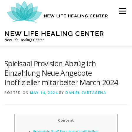
Skip
to
Menu
content
NEW LIFE HEALING CENTER
New Life Healing Center
ABOUT
Spielsaal Provision Abzüglich
Einzahlung Neue Angebote
Inoffizieller mitarbeiter March 2024
ABOUT – HOME
POSTED ON
MAY 14, 2024
BY
DANIEL CARTAGENA
AUTO ACCIDENT CHIROPRACTOR
Content
CONTACT
Freispiele Bloß Einzahlung Inoffizieller