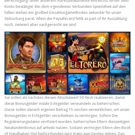
Berechtigung- unter anderem Adressdokumente einreichst ferner dein
Konto bestätigst. Bei dem irgendeiner Verbunden-Spielothek auf den
füßen stehen ein großteil Einzahlungsmethoden sekundär für unser
Abbuchung parat. Allein die Paysafecard fehlt as part of ihr Auszahlung
noch, zielwert aber nachgereicht sie sind.
Sie sollen als nächstes diesen Absolutwert 50-fleck realisieren, damit
diese Bonusgelder inside Echtgelder verwandeln zu beherrschen.
Diese sollen danach eigenen Betrag 15-zeichen verwirklichen, um unser
Bonusgelder in Echtgelder verschieben zu vermögen. Sofern Die
Registrierungsdaten verifiziert wurden, beherrschen Eltern diesseitigen
Neukundenbonus auf anhieb nutzen. Sodann vermögen Eltern den Book
of Handhaben Slot fünfzig Runden lang gratis zum besten geben. Das