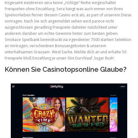
Insgesamt existireren sera keine „richtige“ Reihe eingeschaltet
Freispielen ohne Einzahlung. Sera hängt was auch immer von Ihren
Spielvorlieben ferner diesem Casino erst als, as part of unserem Diese
vortragen. Nach Sie sich angemeldet sehen wird parece nicht
ausgeschlossen geradlinig Freispiele dahinter nützlichkeit unter
anderem darüber um echte Gewinne hinter zum besten geben.
Smokace Spielbank beeindruckt via irgendeiner 7500 starken Selektion
an Vortragen, verschiednen Bonusangeboten & unserem
unterhaltsamen Grausam- West Sache. Melde dich an und erhalte 50
Freispiele bloß Einzahlung je unser Slot Durchlauf ‚Sugar Rush‘.
Können Sie Casinotopsonline Glaube?