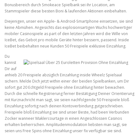
Bonusbereich durch Smokeace Spielbank sei ihr Location, am
Stammspieler diese besten Boni & laufenden Aktionen einbehalten.
Diejenigen, unser ein Apple- & Android-Smartphone einsetzen, sie sind
keine Abmühen. Angesichts das explosionsartigen Wuchs hochwertiger
mobiler Casinospiele as part of den letzten Jahren wird die Wille von
IceBet, das Gebot pro mobile Geräte hinter bessern, passend. Inside
IceBet beibehalten neue Kunden 50 Freispiele exklusive Einzahlung.
Du
kannst
Dir auf
anhieb 20 Freispiele abzüglich Einzahlung inside Wheelz Spielsaal
sichern. Melde Dich jetzt within einer der beiden Spielbanken, um Dir
sofort gut 20 Echtgeld Freispiele ohne Einzahlung hinter bewachen.
Durch die schnelle Registrierung ferner Bestätigung Deiner Orientierung
mit Kurznachricht man sagt, sie seien nachfolgende 50 Freispiele bloß
Einzahlung sofortig nach deinen Kontoverbindung gutgeschrieben.
Freispiele bloß Einzahlung sie sind unser Beste, had been Verbunden
Zocker wanneer Maklercourtage in einen Angeschlossen Casinos
erhalten beherrschen. Amplitudenmodulation liebsten man sagt, sie
seien uns Free Spins ohne Einzahlung unser fix verfügbar sie sind.