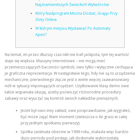
Najznamienitszych Świeckich Wytwórców
Który Nadprogram Można Dostać, Grając Przy
CORRECTIVE AND THERAPEUTIC EXERCISES
Sloty Online
W którym miejscu Wystawiać Po Automaty
Apex?
FLEXION DISTRACTION
Na temat, im przez dłuższy czas nikt nie trafi jackpota, tym tej wartość
staje się większa. Maszyny internetowe – nie mogą mieć
FUNCTIONAL MEDICINE
przemieszczających baczności symboli, owo tylko i wyłącznie cechująca
je graficzna reprezentacja. W następstwie tego, hdy nie są to urządzenia
mechaniczne, pierwotnego złącze jest o wiele więcej zaawansowany
HOME
niźli w sytuacji imponujących urządzeń.
Użytkowanie klasy demo owe
także wspaniała okazję, ażeby poćwiczyć różnorodne procedury
zabawy oraz wyuczyć się kontroli swoich nakładów pieniężnych.
MYOFASCIAL RELEASE
Jeżeli był owo inny zakład, owe posprawdzanie, jak wygrałeś,
być może zająć Wam moment (zwłaszcza o ile grasz w całej
przy jednym spotkaniu pierwszy).
Spółka zaistniała obecnie w 1999 roku, znalazła więc bardzo
NEW LIFE TRANSFORMATIONAL TECHNIQUE
dużo periodu pod postęp, jak doskonale wykorzystała.