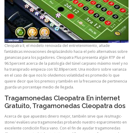
Cleopatra II, el modelo renovada del entretenimiento, añade
fantásticas innovaciones desplazándolo hacia el pelo alternativas sobre
ganancias para los jugadores. Cleopatra Plus presenta algún RTP de el
96.5percent acerca de la patologí­a del túnel carpiano máximo nivel y no
ha transpirado empieza con 92.89percent. Una inodoro sobre varianza
en el caso de que nos lo olvidemos volatilidad es promedio lo que
quiere decir que los premios y también en la frecuencia de pertinencia
guarda un porcentaje medio de llegada.
Tragamonedas Cleopatra En internet
Gratuito, Tragamonedas Cleopatra dos
Acerca de que apuestes dinero mejor, también sirve que /es/magic-
stone/ evalúes una tragamonedas probando nuestro esparcimiento en
excelente condición física vano. Con el fin de ayudar tragamonedas