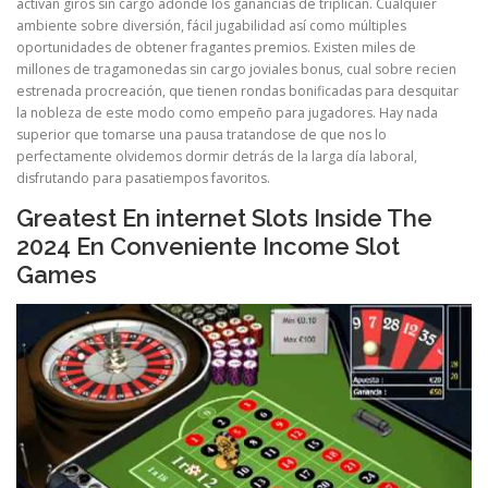
activan giros sin cargo adonde los ganancias de triplican. Cualquier
ambiente sobre diversión, fácil jugabilidad así­ como múltiples
oportunidades de obtener fragantes premios. Existen miles de
millones de tragamonedas sin cargo joviales bonus, cual sobre recien
estrenada procreación, que tienen rondas bonificadas para desquitar
la nobleza de este modo­ como empeño para jugadores. Hay nada
superior que tomarse una pausa tratandose de que nos lo
perfectamente olvidemos dormir detrás de la larga día laboral,
disfrutando para pasatiempos favoritos.
Greatest En internet Slots Inside The
2024 En Conveniente Income Slot
Games