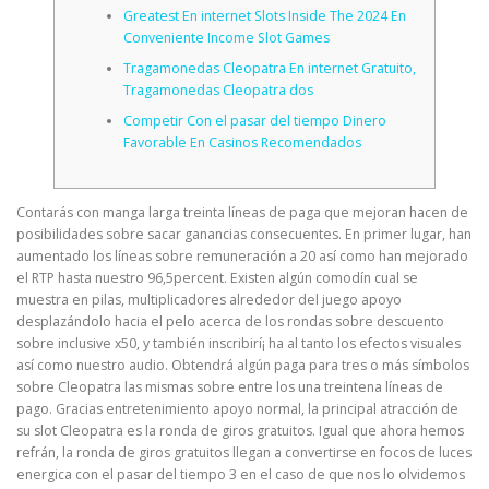
Greatest En internet Slots Inside The 2024 En
Conveniente Income Slot Games
CORRECTIVE AND THERAPEUTIC EXERCISES
Tragamonedas Cleopatra En internet Gratuito,
Tragamonedas Cleopatra dos
Competir Con el pasar del tiempo Dinero
FLEXION DISTRACTION
Favorable En Casinos Recomendados
Contarás con manga larga treinta líneas de paga que mejoran hacen de
FUNCTIONAL MEDICINE
posibilidades sobre sacar ganancias consecuentes. En primer lugar, han
aumentado los líneas sobre remuneración a 20 así­ como han mejorado
el RTP hasta nuestro 96,5percent. Existen algún comodín cual se
HOME
muestra en pilas, multiplicadores alrededor del juego apoyo
desplazándolo hacia el pelo acerca de los rondas sobre descuento
sobre inclusive x50, y también inscribirí¡ ha al tanto los efectos visuales
así­ como nuestro audio.
Obtendrá algún paga para tres o más símbolos
MYOFASCIAL RELEASE
sobre Cleopatra las mismas sobre entre los una treintena líneas de
pago. Gracias entretenimiento apoyo normal, la principal atracción de
su slot Cleopatra es la ronda de giros gratuitos. Igual que ahora hemos
refrán, la ronda de giros gratuitos llegan a convertirse en focos de luces
NEW LIFE TRANSFORMATIONAL TECHNIQUE
energica con el pasar del tiempo 3 en el caso de que nos lo olvidemos