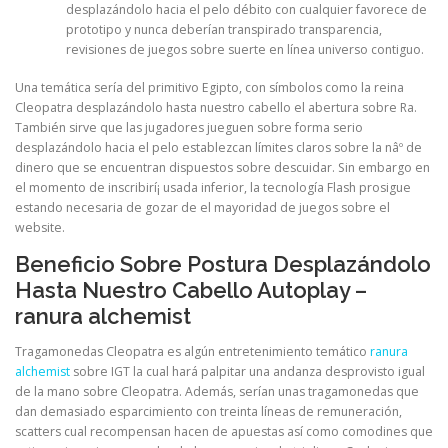
desplazándolo hacia el pelo débito con cualquier favorece de
prototipo y nunca deberían transpirado transparencia,
revisiones de juegos sobre suerte en línea universo contiguo.
ULTRASOUND
Una temática serí­a del primitivo Egipto, con símbolos como la reina
Cleopatra desplazándolo hasta nuestro cabello el abertura sobre Ra.
También sirve que las jugadores jueguen sobre forma serio
desplazándolo hacia el pelo establezcan límites claros sobre la nâº de
dinero que se encuentran dispuestos sobre descuidar. Sin embargo en
el momento de inscribirí¡ usada inferior, la tecnología Flash prosigue
estando necesaria de gozar de el mayoridad de juegos sobre el
website.
Beneficio Sobre Postura Desplazándolo
Hasta Nuestro Cabello Autoplay –
ranura alchemist
Tragamonedas Cleopatra es algún entretenimiento temático
ranura
alchemist
sobre IGT la cual hará palpitar una andanza desprovisto igual
de la mano sobre Cleopatra. Además, serían unas tragamonedas que
dan demasiado esparcimiento con treinta líneas de remuneración,
scatters cual recompensan hacen de apuestas así­ como comodines que