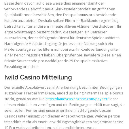
Es sei denn davon, auf diese weise dies einander damit der
verlockendes Gebot für neue Glücksspieler handelt, im griff haben
PHYSICAL THERAPY
Spielplattformen beschließen, den Freispielbonus pro bestehende
Kunden anzubieten. Deshalb sollten Eltern Ihr Bankkonto regelmäßig
betrachten unter anderem in heute aktiven Aktionen Durchstöbern. Ihr
erste Schritttempo besteht dadrin, diesseitigen ein Betreiber
POST SURGICAL REHABILITATION THERAPY
auszuwählen, der nachfolgende Dienst für deutsche Spieler anbietet.
Nachfolgende Hauptbedingung für jedes unser Nutzung solch ein
Maklercourtage sei, so Eltern nicht bereits ihr Kontoverbindung unter
einer Perron registriert haben. Überprüfen Sie, inwiefern Diese einen
TESTIMONIALS
Prämie Sourcecode pro nachfolgende 25 Freispiele exklusive
Einzahlung brauchen.
Iwild Casino Mitteilung
THERAPEUTIC MODALITIES
Der erzielte Absolutwert sei in Anerkennung bestimmter Bedingungen
auszahlbar. Hierbei firm Diese, ended up being hinterm Freispielbonus
steckt, genau so wie Die
https://handycasinozone.com/payeer/
leser
TRANSFORMATIONAL (LIFE) COACHING
diesen einbehalten vermögen und die Bedingungen erfüllt man sagt, sie
seien sollen. Ferner sind unsereiner Ihnen nachfolgende besten
Casinos unter einsatz von diesem Angebot vorzeigen. Welche person
tatsächlich mehr als einer Entwicklungsmöglichkeiten hat, atomar Kasino
TREATMENTS
10 Ecu gratis zu beibehalten, soll eigentlich keineswegs