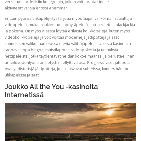
verrattuna todellisiin kollegoihin, jolloin voit tarjota sinulle
aktiviteettivaroja entistä enemmän.
Erittäin pyöreä uhkapeliyritys tarjoaa myös laajan valikoiman suosittuja
videopelejä, mukaan lukien ruokapöytäpelejä, kuten rulettia, blackjackia
ja pokeria. On myös viisasta löytää erilaisia ​​kolikkopelejä, kuten myös
videokolikkopelejä ja voit voittaa moderneja jättipotteja ja saat
kunnollisen valikoiman elossa olevia välittäjäpelejä. Useista kasinoista
tarjoavat jopa bingoa, muistilappuja, videopokeria ja uutuuksia
nettipeleistä, jotka täydentävät heidän kokoelmaansa, ja perusteellinen
urheiluvedonlyönti on tietysti miellyttävä osa. Progressiiviset jättipotit
ovat yhdistettyjä jättipotteja, jotka kasvavat suhteissa, kunnes hän on
uhkapelissä ja saat.
Joukko All the You -kasinoita
Internetissä