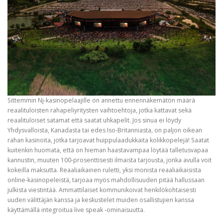
Sittemmin Nj-kasinopelaajille on annettu ennennäkemätön määrä
reaalituloisten rahapeliyritysten vaihtoehtoja, jotka kattavat sekä
reaalituloiset satamat että saatat uhkapelit. Jos sinua ei löydy
Yhdysvalloista, Kanadasta tai edes Iso-Britanniasta, on paljon oikean
rahan kasinoita, jotka tarjoavat huippulaadukkaita kolikkopelejä! Saatat
kuitenkin huomata, että on hieman haastavampaa löytää talletusvapaa
kannustin, muuten 100-prosenttisesti ilmaista tarjousta, jonka avulla voit
kokeilla maksutta. Reaaliaikainen ruletti, yksi monista reaaliaikaisista
online-kasinopeleistä, tarjoaa myös mahdollisuuden pitää hallussaan
julkista viestintää. Ammattilaiset kommunikoivat henkilökohtaisesti
uuden välittäjän kanssa ja keskustelet muiden osallistujien kanssa
käyttämällä integroitua live speak -ominaisuutta.