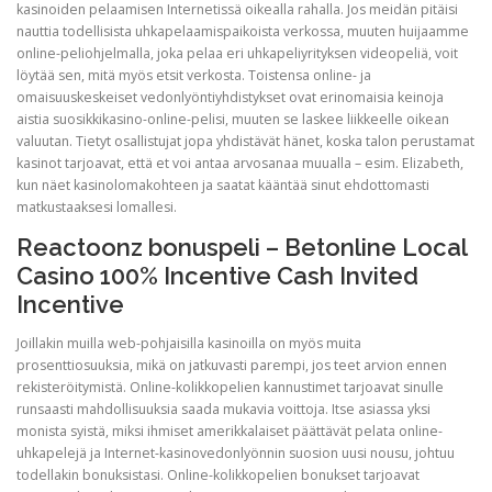
kasinoiden pelaamisen Internetissä oikealla rahalla. Jos meidän pitäisi
nauttia todellisista uhkapelaamispaikoista verkossa, muuten huijaamme
online-peliohjelmalla, joka pelaa eri uhkapeliyrityksen videopeliä, voit
ULTRASOUND
löytää sen, mitä myös etsit verkosta. Toistensa online- ja
omaisuuskeskeiset vedonlyöntiyhdistykset ovat erinomaisia ​​keinoja
aistia suosikkikasino-online-pelisi, muuten se laskee liikkeelle oikean
valuutan. Tietyt osallistujat jopa yhdistävät hänet, koska talon perustamat
kasinot tarjoavat, että et voi antaa arvosanaa muualla – esim. Elizabeth,
kun näet kasinolomakohteen ja saatat kääntää sinut ehdottomasti
matkustaaksesi lomallesi.
Reactoonz bonuspeli – Betonline Local
Casino 100% Incentive Cash Invited
Incentive
Joillakin muilla web-pohjaisilla kasinoilla on myös muita
prosenttiosuuksia, mikä on jatkuvasti parempi, jos teet arvion ennen
rekisteröitymistä. Online-kolikkopelien kannustimet tarjoavat sinulle
runsaasti mahdollisuuksia saada mukavia voittoja. Itse asiassa yksi
monista syistä, miksi ihmiset amerikkalaiset päättävät pelata online-
uhkapelejä ja Internet-kasinovedonlyönnin suosion uusi nousu, johtuu
todellakin bonuksistasi. Online-kolikkopelien bonukset tarjoavat