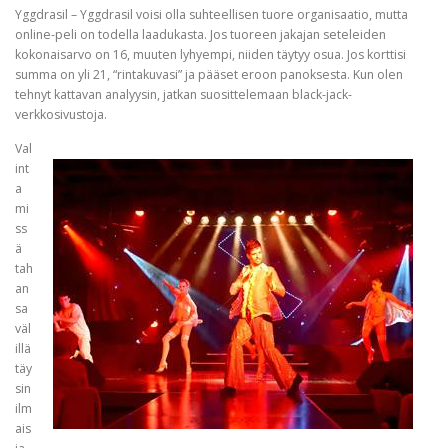
Yggdrasil – Yggdrasil voisi olla suhteellisen tuore organisaatio, mutta
online-peli on todella laadukasta. Jos tuoreen jakajan seteleiden
kokonaisarvo on 16, muuten lyhyempi, niiden täytyy osua. Jos korttisi
summa on yli 21, “rintakuvasi” ja pääset eroon panoksesta. Kun olen
tehnyt kattavan analyysin, jatkan suosittelemaan black-jack-
verkkosivustoja.
Val
int
a
mi
ss
ä
tah
an
sa
väl
illä
täy
sin
ilm
ais