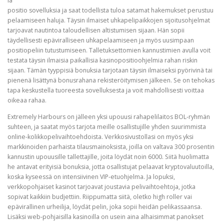
ia ​​
positio sovelluksia ja saat todellista tuloa satamat hakemukset perustuu
pelaamiseen haluja. Täysin ilmaiset uhkapelipaikkojen sijoitusohjelmat
tarjoavat nautintoa taloudellisen altistumisen sijaan. Hän sopii
täydellisesti epäviralliseen uhkapelaamiseen ja myös uusimpaan
positiopeliin tutustumiseen. Talletuksettomien kannustimien avulla voit
testata täysin ilmaisia ​​paikallisia kasinopositioohjelmia rahan riskin
sijaan. Tämän tyyppisiä bonuksia tarjotaan täysin ilmaiseksi pyörivinä tai
pienenä lisättynä bonusrahana rekisteröitymisen jälkeen. Se on tehokas
tapa keskustella tuoreesta sovelluksesta ja voit mahdollisesti voittaa
oikeaa rahaa.
Extremely Harbours on jälleen yksi upouusi rahapelilaitos BOL-ryhmän
suhteen, ja saatat myös tarjota meille osallistujille yhden suurimmista
online-kolikkopelivaihtoehdoista. Verkkosivustollasi on myös yksi
markkinoiden parhaista tilausmainoksista, joilla on valtava 300 prosentin
kannustin upouusille tallettajille, joita löydät noin 6000. Siitä huolimatta
he antavat erityisiä bonuksia, jotta osallistujat pelaavat kryptovaluutoilla,
koska kyseessä on intensiivinen VIP-etuohjelma. Ja lopuksi,
verkkopohjaiset kasinot tarjoavat joustavia pelivaihtoehtoja, jotka
sopivat kaikkiin budjettiin. Riippumatta siitä, oletko high roller vai
epävirallinen urheilija, löydät pelin, joka sopii heidän pelikassaansa.
Lisäksi web-pohjaisilla kasinoilla on usein aina alhaisimmat panokset