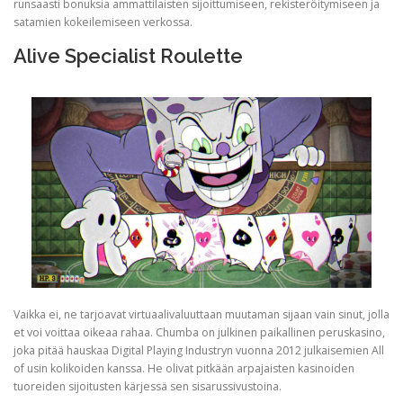
runsaasti bonuksia ammattilaisten sijoittumiseen, rekisteröitymiseen ja
satamien kokeilemiseen verkossa.
Alive Specialist Roulette
Vaikka ei, ne tarjoavat virtuaalivaluuttaan muutaman sijaan vain sinut, jolla
et voi voittaa oikeaa rahaa. Chumba on julkinen paikallinen peruskasino,
joka pitää hauskaa Digital Playing Industryn vuonna 2012 julkaisemien All
of usin kolikoiden kanssa. He olivat pitkään arpajaisten kasinoiden
tuoreiden sijoitusten kärjessä sen sisarussivustoina.