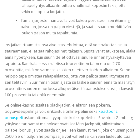
rahapeliyritys alkaa ilmoittaa sinulle sähköpostin takia, että
sekin on lopulta korjattu.
PHYSICAL THERAPY
Tämän järjestelmän avulla voit kokea perusteellisen iGaming-
palvelun, jossa on paljon viestejä, ja saatat saada merkittävän
joukon paljon muita tapahtumia.
POST SURGICAL REHABILITATION THERAPY
Jos jatkat irtoamista, osa aivoistasi ehdottaa, että voit pakottaa sinua
seuraamaan, ellet saa rahojasi heti takaisin. Sijoita varat etukäteen, äläkä
anna hypetyksen, kun suunnittelet ottavasi sinulle ennen hyväksyttävää
TESTIMONIALS
tappiota. Ranskalaisessa ruletissa teoreettinen talon etu on 2,70
prosenttia, mikä on varmasti kaikkien rulettiversioiden alhainen. Se on
helppo tapa omistaa rahapelilaitos, jotta voit palkita sinut liittymisestä
sen tehtäviin. Suurimman osan ajasta se laskee suuren ennalta määrätyn
THERAPEUTIC MODALITIES
prosenttiosuuden muodossa alkuperäisestä panostuksestasi, jatkuvasti
100 prosenttia tai ehkä enemmän.
Se online-kasino sisältää black-jackin, elektronisen pokerin,
TRANSFORMATIONAL (LIFE) COACHING
pöytävideopelin ja voit erikoistua online-peliin sekä
Reactoonz
bonuspeli
uskomattoman tyyppisiin kolikkopeleihin. Ravintola Gambling -
yrityksen tarjoamat mainokset ovat Hot Miss Jackpotit, viikoittainen
palapelibonus, ja voit saada ohjeellisen kannustimen, joka on usein jopa
TREATMENTS
2500. Se on paljon helpompaa ja voit vähentää kuin vain luulet aloittaa