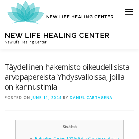
Skip
to
Menu
content
NEW LIFE HEALING CENTER
New Life Healing Center
ABOUT
Täydellinen hakemisto oikeudellisista
arvopapereista Yhdysvalloissa, joilla
on kannustimia
ABOUT – HOME
POSTED ON
JUNE 11, 2024
BY
DANIEL CARTAGENA
AUTO ACCIDENT CHIROPRACTOR
Sisältö
CONTACT
Betonline Casino 100 % Extra Cash Acceptance