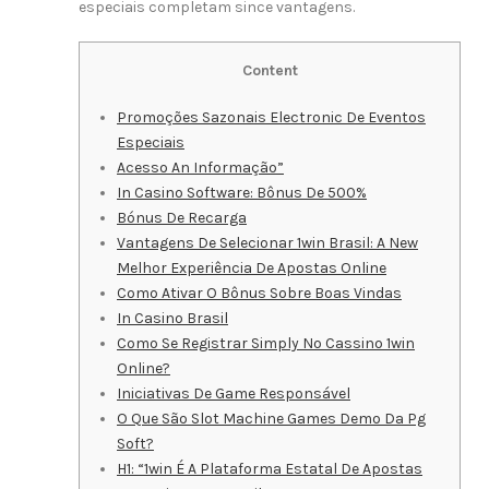
especiais completam since vantagens.
Content
Promoções Sazonais Electronic De Eventos
Especiais
Acesso An Informação”
In Casino Software: Bônus De 500%
Bónus De Recarga
Vantagens De Selecionar 1win Brasil: A New
Melhor Experiência De Apostas Online
Como Ativar O Bônus Sobre Boas Vindas
In Casino Brasil
Como Se Registrar Simply No Cassino 1win
Online?
Iniciativas De Game Responsável
O Que São Slot Machine Games Demo Da Pg
Soft?
H1: “1win É A Plataforma Estatal De Apostas