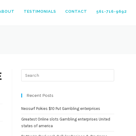
ABOUT
TESTIMONIALS
CONTACT
561-716-9692
Press
E
Escape
to
close
Recent Posts
the
search
Neosurf Pokies $10 Put Gambling enterprises
panel.
Greatest Online slots Gambling enterprises United
states of america