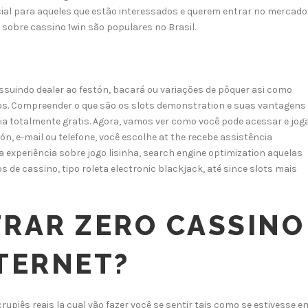
al para aqueles que estão interessados e querem entrar no mercado
sobre cassino 1win são populares no Brasil.
ossuindo dealer ao festón, bacará ou variações de pôquer asi como
s. Compreender o que são os slots demonstration e suas vantagens
ia totalmente gratis. Agora, vamos ver como você pode acessar e jog
n, e-mail ou telefone, você escolhe at the recebe assistência
uma experiência sobre jogo lisinha, search engine optimization aquelas
de cassino, tipo roleta electronic blackjack, até since slots mais
TRAR ZERO CASSINO
NTERNET?
upiês reais la cual vão fazer você se sentir tais como se estivesse e