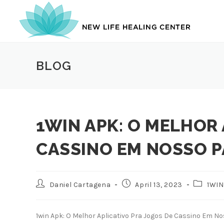
Skip
to
content
BLOG
1WIN APK: O MELHOR 
CASSINO EM NOSSO P
Post
Post
Post
Daniel Cartagena
April 13, 2023
1WIN
author:
published:
category
1win Apk: O Melhor Aplicativo Pra Jogos De Cassino Em N