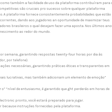
e como também a facilidade de uso da plataforma contribuíram para 
competitivas são cruciais pro sucesso sobre qualquer plataforma
imo. A plataforma fornece consistentemente probabilidades que estão
ncorrentes, dando aos jogadores an oportunidade de maximizar teus
ogadores brasileiros o qual desejam fazer uma aposta. Nos últimos ano
rescimento ao redor do mundo.
 por semana, garantindo respostas twenty-four horas por dia às
r, por telefone).
icações necessárias, garantindo práticas éticas e transparentes em
ais lucrativas, mas também adicionam um elemento de emoção”
 o” “nível de entusiasmo, é garantido que ght perderás em horas de
electronic pronto, você estará preparado para jogar.
 because instruções fornecidas pela plataforma.