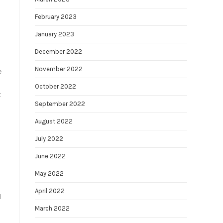
February 2023
January 2023
December 2022
November 2022
e
October 2022
z
September 2022
August 2022
July 2022
June 2022
May 2022
April 2022
d
March 2022