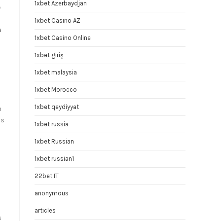
1xbet Azerbaydjan
e
1xbet Casino AZ
a
1xbet Casino Online
1xbet giriş
1xbet malaysia
1xbet Morocco
1xbet qeydiyyat
n
os
1xbet russia
1xbet Russian
1xbet russian1
22bet IT
anonymous
articles
s