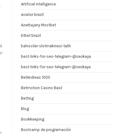
Artificial intelligence
.
aviator brazil
Azerbajany Mostbet
b1bet brazil
 é
bahisciler-slotmakinesi-talih
ar
best-links-for-seo-telegram–@seokaya
best-links-for-seo-telegram-@seokaya
BetAndreas 1000
Betmotion Casino Basil
Betting
Blog
Bookkeeping
Bootcamp de programación
m