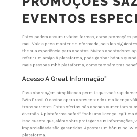
PROMOÇÕES SAZ
EVENTOS ESPECI
Estes podem assumir várias formas, como promoções por 
mail. Vale a pena manter-se informado, pois las siguiente
the sua experiência para apostas. Muitos apostadores apr
referir um amigo à plataforma, pode ganhar bónus quando
mais pessoas mhh plataforma, como também traz benefício
Acesso A Great Informação”
Essa abordagem simplificada permite que você rapidament
1Win Brasil. O casino opera apresentando uma licença vál
transparentes. Estas ofertas não apenas aumentam sua
diversão. A plataforma safari” “sob uma licença legítima
Isso cuenta que, além sobre proteger seus informações, 
imparcialidade são garantidas. Apostar um bônus no 1Win
plataforma.