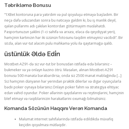
Təbrikləmə Bonusu
“1XBet kontoruna para yatırdım və pul qoyuluşu etməyə başladım. Bir
neçə dəfə uduzandan sonra bu nəticəyə gəldim ki, bu iş mənlik deyil,
qalan pullarımı adı çəkilən kontordan götürməyim məsləhətdi.
Pasportunuzun şəklini (1-ci səhifə və arxası, eləcə də qeydiyyat yeri),
həmçinin kartınızın hər iki üzünün fotosunu təqdim etməyiniz vacibdi”. Bir
sözlə, əlan vur-tut əlacım pulu məhkəmə yolu ilə qaytarmağa qalıb.
üstünlük Əldə Edi̇n
Mostbet-AZ91-də siz vur-tut bir bonusdan istifadə edə bilərsiniz –
bukmeker və ya onlayn kazino ötrü. Məsələn, alınan Mostbet-AZ91
bonusu 500 manata bərabərdirsə, onda siz 2500 manat məbləğində […]
Siz həmçinin dünyanın hər yerindən praktik dilerlər və digər oyunçularla
bədii poker oynaya bilərsiniz.Onlayn poker fəhm və strategiya ehtiyac
edən vahid oyundur. Poker əllərinin qaydalarını və reytinqlərini, həmçinin
blef etməyi və rəqiblərinizin hərəkətlərini oxumağı bilməlisiniz.
Komanda Sözünün Haqqını Verən Komanda
Məlumat internet səhifələrində istifadə edildikdə müvafiq
keçidin qoyulması mütləqdir.