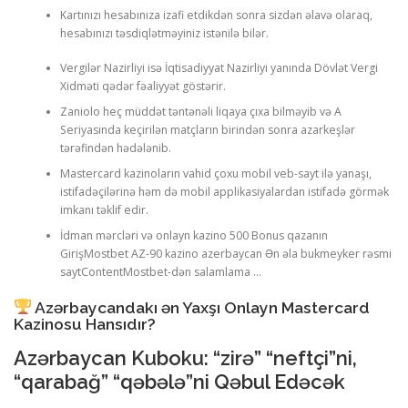
Kartınızı hesabınıza izafi etdikdən sonra sizdən əlavə olaraq,
hesabınızı təsdiqlətməyiniz istənilə bilər.
Vergilər Nazirliyi isə İqtisadiyyat Nazirliyi yanında Dövlət Vergi
Xidməti qədər fəaliyyət göstərir.
Zaniolo heç müddət təntənəli liqaya çıxa bilməyib və A
Seriyasında keçirilən matçların birindən sonra azarkeşlər
tərəfindən hədələnib.
Mastercard kazinoların vahid çoxu mobil veb-sayt ilə yanaşı,
istifadəçilərinə həm də mobil applikasiyalardan istifadə görmək
imkanı təklif edir.
İdman mərcləri və onlayn kazino 500 Bonus qazanın
GirişMostbet AZ-90 kazino azerbaycan Ən əla bukmeyker rəsmi
saytContentMostbet-dən salamlama …
Azərbaycandakı ən Yaxşı Onlayn Mastercard
Kazinosu Hansıdır?
Azərbaycan Kuboku: “zirə” “neftçi”ni,
“qarabağ” “qəbələ”ni Qəbul Edəcək