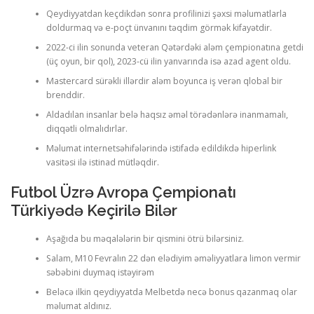
Qeydiyyatdan keçdikdən sonra profilinizi şəxsi məlumatlarla
doldurmaq və e-poçt ünvanını təqdim görmək kifayətdir.
2022-ci ilin sonunda veteran Qətərdəki aləm çempionatına getdi
(üç oyun, bir qol), 2023-cü ilin yanvarında isə azad agent oldu.
Mastercard sürəkli illərdir aləm boyunca iş verən qlobal bir
brenddir.
Aldadılan insanlar belə haqsız əməl törədənlərə inanmamalı,
diqqətli olmalıdırlar.
Məlumat internetsəhifələrində istifadə edildikdə hiperlink
vasitəsi ilə istinad mütləqdir.
Futbol Üzrə Avropa Çempionatı
Türkiyədə Keçirilə Bilər
Aşağıda bu məqalələrin bir qismini ötrü bilərsiniz.
Salam, M10 Fevralın 22 dən elədiyim əməliyyatlara limon vermir
səbəbini duymaq istəyirəm
Beləcə ilkin qeydiyyatda Melbetdə necə bonus qazanmaq olar
məlumat aldınız.