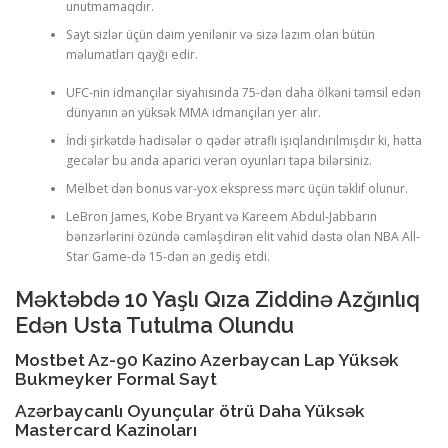
unutmamaqdır.
Sayt sizlər üçün daim yenilənir və sizə lazım olan bütün
məlumatları qayğı edir.
UFC-nin idmançılar siyahısında 75-dən daha ölkəni təmsil edən
dünyanın ən yüksək MMA idmançıları yer alır.
İndi şirkətdə hadisələr o qədər ətraflı işıqlandırılmışdır ki, hətta
gecələr bu anda aparici verən oyunları tapa bilərsiniz.
Melbet dən bonus var-yox ekspress mərc üçün təklif olunur.
LeBron James, Kobe Bryant və Kareem Abdul-Jabbarın
bənzərlərini özündə cəmləşdirən elit vahid dəstə olan NBA All-
Star Game-də 15-dən ən gediş etdi.
Məktəbdə 10 Yaşlı Qıza Ziddinə Azğınlıq
Edən Usta Tutulma Olundu
Mostbet Az-90 Kazino Azerbaycan Lap Yüksək
Bukmeyker Formal Sayt
Azərbaycanlı Oyunçular ötrü Daha Yüksək
Mastercard Kazinoları