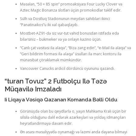
Məsələn, “50 + 85 spin” promoaksiyası Four Lucky Clover və
Aztec Magic Bonanza slotları üçün promokodlar təklif edir.
Sülh və Dostluq Stadionunun meydan sahibləri ikinci
“Panatinaikos”u iki xal qabaqlayıb.
Mostbet-AZ91-də siz vur-tut vahid bonusdan istifadə edə
bilərsiniz – bukmeker və ya onlayn kazino üçün.
“Canlı çat vasitəsi ilə əlaqə”, “Bizə zəng edin”, “e-Mail ilə əlaqə” və
“Geri bildirim forması ilə əlaqə” üsulları ilə mərc kontoru ilə
münasibət çörəkləmək mümkündür.
Vancouver Canucks ardıcıl dördüncü oyununu qazandı.
“turan Tovuz” 2 Futbolçu Ilə Təzə
Müqavilə Imzaladı
Ii Liqaya Vəsiqə Qazanan Komanda Bəlli Oldu
Görünüşdə olan bu qeydlərlə o, yaşın Məhkəmə Kralı üçün bir
silsilə olduğunu dəlil edərək azarkeşləri və yoldaş idmançıları
heyrətləndirməyə davam edir.
Ən əsası məsuliyyətlə oynamağı və lazımi anda dayana bilməyi