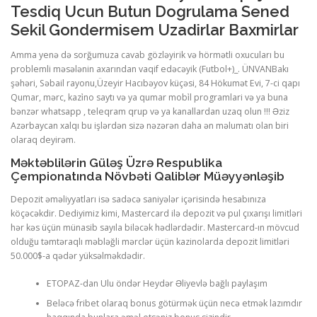
Tesdiq Ucun Butun Dogrulama Sened
Sekil Gondermisem Uzadirlar Baxmirlar
PHYSICAL THERAPY
Amma yenə də sorğumuza cavab gözləyirik və hörmətli oxucuları bu
problemli məsələnin axarından vaqif edəcəyik (Futbol+)_. ÜNVANBakı
şəhəri, Səbail rayonu,Üzeyir Hacıbəyov küçəsi, 84 Hökumət Evi, 7-ci qapı
POST SURGICAL REHABILITATION THERAPY
Qumar, mərc, kazi̇no saytı və ya qumar mobi̇l programlari və ya buna
bənzər whatsapp , teleqram qrup və ya kanallardan uzaq olun !!! Əziz
Azərbaycan xalqı bu işlərdən sizə nəzərən daha ən məlumatı olan biri
olaraq deyirəm.
TESTIMONIALS
Məktəblilərin Güləş Üzrə Respublika
Çempionatında Növbəti Qaliblər Müəyyənləşib
THERAPEUTIC MODALITIES
Depozit əməliyyatları isə sadəcə saniyələr içərisində hesabınıza
köçəcəkdir. Dediyimiz kimi, Mastercard ilə depozit və pul çıxarışı limitləri
hər kəs üçün münasib sayıla biləcək hədlərdədir. Mastercard-ın mövcud
olduğu təmtəraqlı məbləğli mərclər üçün kazinolarda depozit limitləri
TRANSFORMATIONAL (LIFE) COACHING
50.000$-a qədər yüksəlməkdədir.
ETOPAZ-dan Ulu öndər Heydər Əliyevlə bağlı paylaşım
TREATMENTS
Beləcə fribet olaraq bonus götürmək üçün necə etmək lazımdır