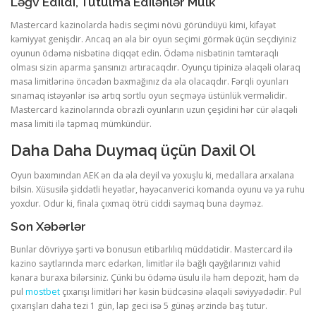
Ləğv Edildi, Tutulma Edilənlər Mülk
Mastercard kazinolarda hədis seçimi növü göründüyü kimi, kifayət
kəmiyyət genişdir. Ancaq ən əla bir oyun seçimi görmək üçün seçdiyiniz
oyunun ödəmə nisbətinə diqqət edin. Ödəmə nisbətinin təmtəraqlı
olması sizin aparma şansınızı artıracaqdır. Oyunçu tipinizə əlaqəli olaraq
masa limitlərinə öncədən baxmağınız da əla olacaqdır. Fərqli oyunları
sınamaq istəyənlər isə artıq sortlu oyun seçməyə üstünlük verməlidir.
Mastercard kazinolarında obrazli oyunların uzun çeşidini hər cür əlaqəli
masa limiti ilə tapmaq mümkündür.
Daha Daha Duymaq üçün Daxil Ol
Oyun baxımından AEK ən da əla deyil və yoxuşlu ki, medallara arxalana
bilsin. Xüsusilə şiddətli heyətlər, həyəcanverici komanda oyunu və ya ruhu
yoxdur. Odur ki, finala çıxmaq ötrü ciddi saymaq buna dəyməz.
Son Xəbərlər
Bunlar dövriyyə şərti və bonusun etibarlılıq müddətidir. Mastercard ilə
kazino saytlarında mərc edərkən, limitlər ilə bağlı qayğılarınızı vahid
kənara buraxa bilərsiniz. Çünki bu ödəmə üsulu ilə həm depozit, həm də
pul
mostbet
çıxarışı limitləri hər kəsin büdcəsinə əlaqəli səviyyədədir. Pul
çıxarışları daha tezi 1 gün, lap geci isə 5 günəş ərzində baş tutur.