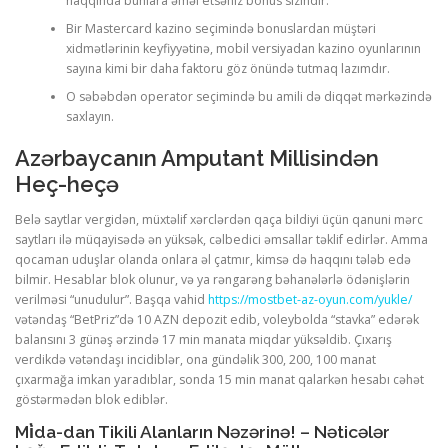
haqqında bunlara əməl etsəniz bonus sizindir.
Bir Mastercard kazino seçimində bonuslardan müştəri
xidmətlərinin keyfiyyətinə, mobil versiyadan kazino oyunlarının
ULTRASOUND
sayına kimi bir daha faktoru göz önündə tutmaq lazımdır.
O səbəbdən operator seçimində bu amili də diqqət mərkəzində
saxlayın.
Azərbaycanın Amputant Millisindən
Heç-heçə
Belə saytlar vergidən, müxtəlif xərclərdən qaça bildiyi üçün qanuni mərc
saytları ilə müqayisədə ən yüksək, cəlbedici əmsallar təklif edirlər. Amma
qocaman uduşlar olanda onlara əl çatmır, kimsə də haqqını tələb edə
bilmir. Hesablar blok olunur, və ya rəngarəng bəhanələrlə ödənişlərin
verilməsi “unudulur”. Başqa vahid
https://mostbet-az-oyun.com/yukle/
vətəndaş “BetPriz”də 10 AZN depozit edib, voleybolda “stavka” edərək
balansını 3 günəş ərzində 17 min manata miqdar yüksəldib. Çıxarış
verdikdə vətəndaşı incidiblər, ona gündəlik 300, 200, 100 manat
çıxarmağa imkan yaradıblar, sonda 15 min manat qalarkən hesabı cəhət
göstərmədən blok ediblər.
Mi̇da-dan Tikili Alanların Nəzərinə! – Nəticələr