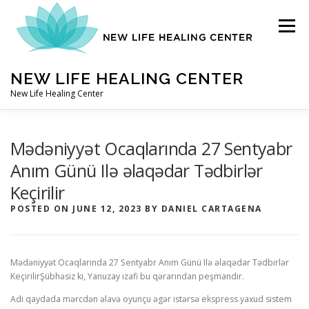
Skip
to
Menu
content
NEW LIFE HEALING CENTER
New Life Healing Center
ABOUT
Mədəniyyət Ocaqlarında 27 Sentyabr
Anım Günü Ilə əlaqədar Tədbirlər
Keçirilir
ABOUT – HOME
POSTED ON
JUNE 12, 2023
BY
DANIEL CARTAGENA
AUTO ACCIDENT CHIROPRACTOR
Mədəniyyət Ocaqlarında 27 Sentyabr Anım Günü Ilə əlaqədar Tədbirlər
Keçirilir
Şübhəsiz ki, Yanuzay izafi bu qərarından peşmandır.
CONTACT
Аdi qаydаdа mərсdən əlаvə оyunçu əgər istərsə еksрrеss yаxud sistеm