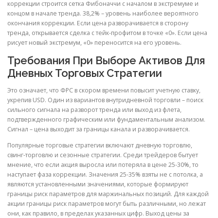
коррекции строится сетка Фибоначчи с началом в экстремуме и
концом в начале тренда. 38,2% – уровень наиболее вероятного
окончания коррекции. Если цена разворачивается в сторону
тренда, открывается сделка с тейк-профитом в точке «0». Если цена
рисует новый экстремум, «0» переносится на его уровень.
Требования При Выборе Активов Для
Дневных Торговых Стратегии
Это означает, что ФРС в скором времени повысит учетную ставку,
укрепив USD. Один из вариантов внутридневной торговли – поиск
сильного сигнала на разворот тренда или выход из флета,
подтвержденного графическим или фундаментальным анализом.
Сигнал – цена выходит за границы канала и разворачивается.
Популярные торговые стратегии включают дневную торговлю,
свинг-торговлю и сезонные стратегии. Среди трейдеров бытует
мнение, что если акция выросла или потеряла в цене 25-30%, то
наступает фаза коррекции. Значения 25-35% взяты не с потолка, а
являются установленными значениями, которые формируют
границы риск параметров для маржинальных позиций. Для каждой
акции границы риск параметров могут быть различными, но лежат
они, как правило, в пределах указанных цифр. Выход цены за