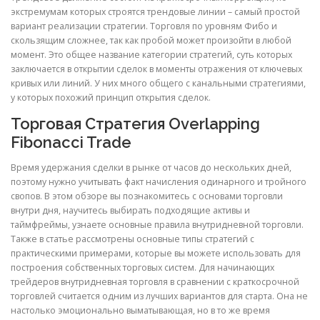
экстремумам которых строятся трендовые линии – самый простой
вариант реализации стратегии. Торговля по уровням Фибо и
PHYSICAL THERAPY
скользящим сложнее, так как пробой может произойти в любой
момент. Это общее название категории стратегий, суть которых
заключается в открытии сделок в моменты отражения от ключевых
кривых или линий. У них много общего с канальными стратегиями,
POST SURGICAL REHABILITATION THERAPY
у которых похожий принцип открытия сделок.
Торговая Стратегия Overlapping
Fibonacci Trade
TESTIMONIALS
Время удержания сделки в рынке от часов до нескольких дней,
поэтому нужно учитывать факт начисления одинарного и тройного
свопов. В этом обзоре вы познакомитесь с основами торговли
THERAPEUTIC MODALITIES
внутри дня, научитесь выбирать подходящие активы и
таймфреймы, узнаете основные правила внутридневной торговли.
Также в статье рассмотрены основные типы стратегий с
TRANSFORMATIONAL (LIFE) COACHING
практическими примерами, которые вы можете использовать для
построения собственных торговых систем. Для начинающих
трейдеров внутридневная торговля в сравнении с краткосрочной
торговлей считается одним из лучших вариантов для старта. Она не
TREATMENTS
настолько эмоционально выматывающая, но в то же время