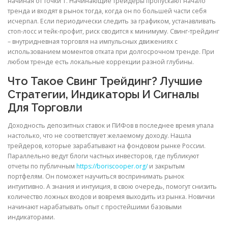
начиная от точки 1. Начинающие трейдеры пропускают начало
тренда и входят в рынок тогда, когда он по большей части себя
исчерпал. Если периодически следить за графиком, устанавливать
стоп-лосс и тейк-профит, риск сводится к минимуму. Свинг-трейдинг
– внутридневная торговля на импульсных движениях с
использованием моментов отката при долгосрочном тренде. При
любом тренде есть локальные коррекции разной глубины.
Что Такое Свинг Трейдинг? Лучшие
Стратегии, Индикаторы И Сигналы
Для Торговли
Доходность депозитных ставок и ПИФов в последнее время упала
настолько, что не соответствует желаемому доходу. Нашла
трейдеров, которые зарабатывают на фондовом рынке России.
Параллельно ведут блоги частных инвесторов, где публикуют
отчеты по публичным
https://boriscooper.org/
и закрытым
портфелям. Он поможет научиться воспринимать рынок
интуитивно. А знания и интуиция, в свою очередь, помогут снизить
количество ложных входов и вовремя выходить из рынка. Новички
начинают нарабатывать опыт с простейшими базовыми
индикаторами.