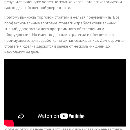
результат виден уже через несколько часов – это психологически
важно для собственной уверенности.
ULTRASOUND
Поэтому важность торговой стратегии нельзя преувеличить. Все
профессиональные торговые стратегии требуют специальных
знаний, дорогостоящего программного обеспечения и
оборудования. Но именно данные стратегии и обеспечивают
преимущество для заработка на финансовых рынках. Долгосрочная
стратегия, сделка держится в рынке от нескольких дней до
нескольких недель.
У обеих сеток разные точки отсчета и одинаковая конечная точка.