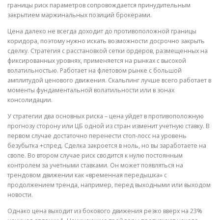
границы риск параметров сопровождается принудительным
закрытием маржинальных позиций брокерами.
Цена далеко не всегда доходит до противоположной границы
коридора, поэтому нужно искать возможности досрочно закрыть
сделку. Стратегия с расстановкой сетки ордеров, размещенных на
фиксированных уровнях, применяется на рынках с высокой
волатильностью. Работает на флетовом рынке с большой
амплитудой ценового движения. Скальпинг лучше всего работает в
моменты фундаментальной волатильности или в зонах
консолидации.
У стратегии два основных риска – цена уйдет в противоположную
прогнозу сторону или ЦБ одной из стран изменит учетную ставку. В
первом случае достаточно перенести стоп-лосс на уровень
безубытка +спред. Сделка закроется в ноль, но вы заработаете на
свопе. Во втором случае риск сводится к нулю постоянным
контролем за учетными ставками. Он может появляться на
трендовом движении как «временная передышка» с
продолжением тренда, например, перед выходными или выходом
новости.
Однако цена выходит из бокового движения резко вверх на 23%