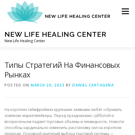
Skip
to
Menu
content
NEW LIFE HEALING CENTER
New Life Healing Center
ABOUT
Типы Стратегий На Финансовых
Рынках
ABOUT – HOME
POSTED ON
MARCH 20, 2023
BY
DANIEL CARTAGENA
AUTO ACCIDENT CHIROPRACTOR
На коротких таймфреймах крупными заявками любят «сбривать
хомяков» маркетмейкеры. Перед праздниками, субботой и
воскресеньем падают торговые объемы и ликвидность. Новости
CONTACT
способны кардинально изменить расстановку сил на коротком
периоде. Основной критерий выбора торговой системы —