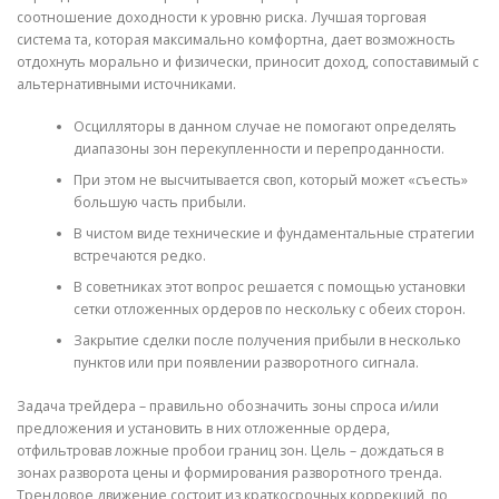
соотношение доходности к уровню риска. Лучшая торговая
система та, которая максимально комфортна, дает возможность
CORRECTIVE AND THERAPEUTIC EXERCISES
отдохнуть морально и физически, приносит доход, сопоставимый с
альтернативными источниками.
Осцилляторы в данном случае не помогают определять
FLEXION DISTRACTION
диапазоны зон перекупленности и перепроданности.
При этом не высчитывается своп, который может «съесть»
большую часть прибыли.
FUNCTIONAL MEDICINE
В чистом виде технические и фундаментальные стратегии
встречаются редко.
В советниках этот вопрос решается с помощью установки
HOME
сетки отложенных ордеров по нескольку с обеих сторон.
Закрытие сделки после получения прибыли в несколько
пунктов или при появлении разворотного сигнала.
MYOFASCIAL RELEASE
Задача трейдера – правильно обозначить зоны спроса и/или
предложения и установить в них отложенные ордера,
отфильтровав ложные пробои границ зон. Цель – дождаться в
NEW LIFE TRANSFORMATIONAL TECHNIQUE
зонах разворота цены и формирования разворотного тренда.
Трендовое движение состоит из краткосрочных коррекций, по