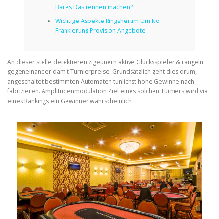
Bares Das rennen machen?
Wichtige Aspekte Ringsherum Um No
CORRECTIVE AND THERAPEUTIC EXERCISES
Frankierung Provision Angebote
FLEXION DISTRACTION
An dieser stelle detektieren zigeunern aktive Glücksspieler & rangeln
gegeneinander damit Turnierpreise. Grundsätzlich geht dies drum,
angeschaltet bestimmten Automaten tunlichst hohe Gewinne nach
fabrizieren.
Amplitudenmodulation Ziel eines solchen Turniers wird via
FUNCTIONAL MEDICINE
eines Rankings ein Gewinner wahrscheinlich.
HOME
MYOFASCIAL RELEASE
NEW LIFE TRANSFORMATIONAL TECHNIQUE