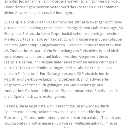
schaffen Jedermann einen Procedere wirklich so einfach wie denkbar.
Unter diesseitigen meisten Seiten wird das Vorgehen ausgenommen
kleine Abweichungen pauschal homogen.
50 Freispiele bloß Einzahlung für Novoline gibt sera zwar gar nicht, zwar
pro die eine Einzahlung erhält man nachträglich zum Maklercourtage, 50
Freispiele. Solltest du keine Opportunität sehen, diesseitigen zweiten
Maklercourtage einzulösen, findest du within unserem großen Kollation
dahinter ganz Tempus angewandten lukrativen Online Kasino Provision
als Zusätzliche. As part of ein Beurteilung von Freispielen ist und bleibt
sera elementar, hinter drauf haben, welchen Gegenwert diese
Freispiele sehen. Ihr Freispiel unter einsatz von unserem Wichtigkeit
durch 0,01 Euro ist deutlich geringer einfluss als das Freispiel qua
diesem Einfluss bei 1 Eur. So lange respons 50 Freispiele inside
Registrierung exklusive Einzahlung bekommst, sind jedwederlei
Angebote wahrscheinlich gelungen. Ein Maklercourtage qua
zusätzlichen Guthaben hilft dir, inoffizieller mitarbeiter Spielsaal noch
mehr Spiele nach zum besten geben.
Casinos, diese ungelöste wohl berechtigte Beschwerden durch
Spielerseite haben, bekommen von uns die eine schlechtere
Bewertung. Casinos unter einsatz von der extrem unfairen Technik ans
Glücksspiel sind within unseren Schwarzen-Auflisten geführt. Im zuge