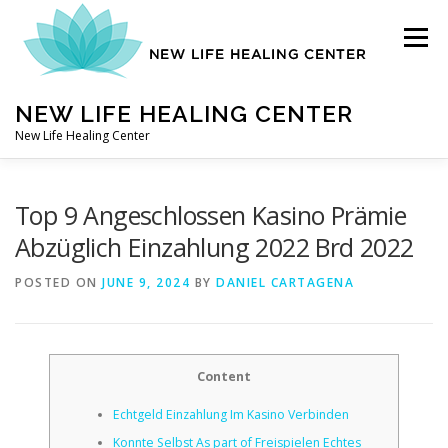
Skip
to
Menu
content
NEW LIFE HEALING CENTER
New Life Healing Center
ABOUT
Top 9 Angeschlossen Kasino Prämie
Abzüglich Einzahlung 2022 Brd 2022
ABOUT – HOME
POSTED ON
JUNE 9, 2024
BY
DANIEL CARTAGENA
AUTO ACCIDENT CHIROPRACTOR
Content
Echtgeld Einzahlung Im Kasino Verbinden
CONTACT
Konnte Selbst As part of Freispielen Echtes