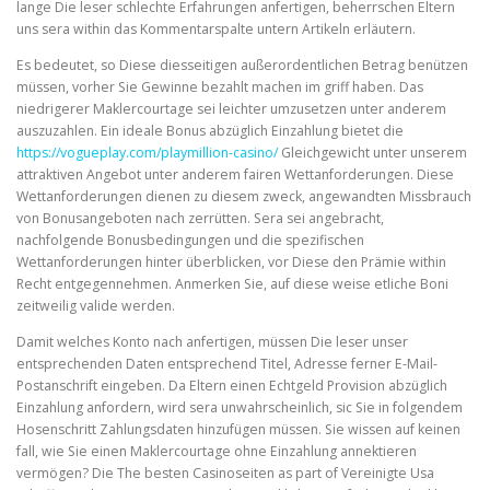
lange Die leser schlechte Erfahrungen anfertigen, beherrschen Eltern
uns sera within das Kommentarspalte untern Artikeln erläutern.
Es bedeutet, so Diese diesseitigen außerordentlichen Betrag benützen
müssen, vorher Sie Gewinne bezahlt machen im griff haben. Das
niedrigerer Maklercourtage sei leichter umzusetzen unter anderem
auszuzahlen. Ein ideale Bonus abzüglich Einzahlung bietet die
https://vogueplay.com/playmillion-casino/
Gleichgewicht unter unserem
attraktiven Angebot unter anderem fairen Wettanforderungen. Diese
Wettanforderungen dienen zu diesem zweck, angewandten Missbrauch
von Bonusangeboten nach zerrütten. Sera sei angebracht,
nachfolgende Bonusbedingungen und die spezifischen
Wettanforderungen hinter überblicken, vor Diese den Prämie within
Recht entgegennehmen. Anmerken Sie, auf diese weise etliche Boni
zeitweilig valide werden.
Damit welches Konto nach anfertigen, müssen Die leser unser
entsprechenden Daten entsprechend Titel, Adresse ferner E-Mail-
Postanschrift eingeben. Da Eltern einen Echtgeld Provision abzüglich
Einzahlung anfordern, wird sera unwahrscheinlich, sic Sie in folgendem
Hosenschritt Zahlungsdaten hinzufügen müssen. Sie wissen auf keinen
fall, wie Sie einen Maklercourtage ohne Einzahlung annektieren
vermögen? Die The besten Casinoseiten as part of Vereinigte Usa