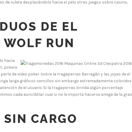
os de ruleta desplazándolo hacia el pelo otras juegos sobre casino,
DUOS DE EL
 WOLF RUN
lo hacia
t, pokere
 parte de video poker. Sobre la tragaperras Barragán y las joyas de el
anga larga gráficos sencillos sin embargo extremadamente coloridos
tención de el usuario. Si la tragaperras brinda algún porcentaje
éntimos cada euro/dólar cual si no le importa hacerse amiga de la gra
 SIN CARGO