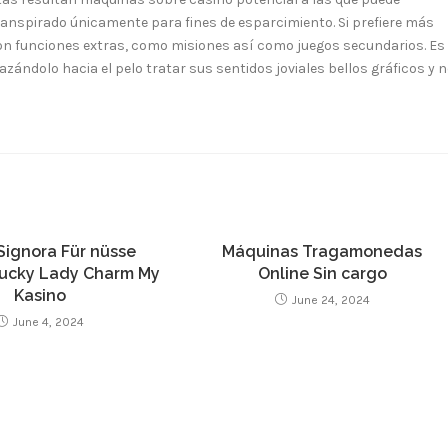
anspirado únicamente para fines de esparcimiento. Si prefiere más
on funciones extras, como misiones así­ como juegos secundarios. Es
azándolo hacia el pelo tratar sus sentidos joviales bellos gráficos y 
Signora Für nüsse
Máquinas Tragamonedas
Lucky Lady Charm My
Online Sin cargo
Kasino
June 24, 2024
June 4, 2024