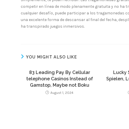
competir en línea de modo plenamente gratuita y no ha tr
cualquier desafío, puede participar a los tragamonedas c
una excelente forma de descansar al final del fecha, despl
ha transpirado juegos inmersivos.
YOU MIGHT ALSO LIKE
83 Leading Pay By Cellular
Lucky 
telephone Casinos Instead of
Spielen, 
Gamstop, Maybe not Boku
August 1, 2024