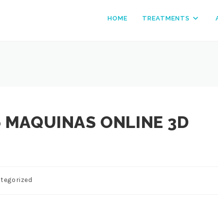
HOME
TREATMENTS
 MAQUINAS ONLINE 3D
tegorized
: