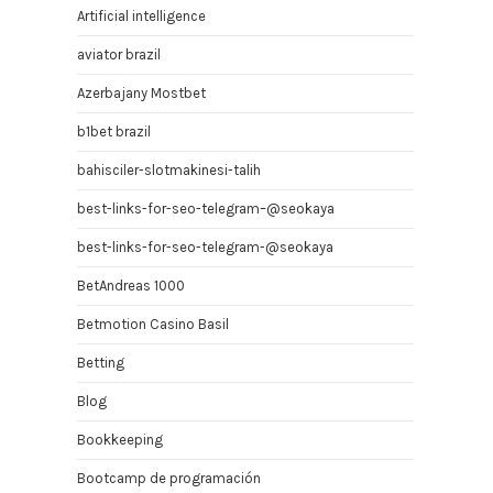
Artificial intelligence
aviator brazil
Azerbajany Mostbet
b1bet brazil
bahisciler-slotmakinesi-talih
best-links-for-seo-telegram–@seokaya
best-links-for-seo-telegram-@seokaya
BetAndreas 1000
Betmotion Casino Basil
Betting
Blog
Bookkeeping
Bootcamp de programación