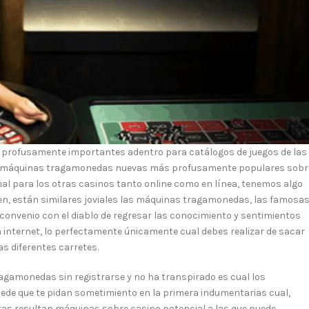
ás profusamente importantes adentro para catálogos de juegos de las
llas máquinas tragamonedas nuevas más profusamente populares sobr
ial para los otras casinos tanto online como en línea, tenemos algo
ben, están similares joviales las máquinas tragamonedas, las famosa
 convenio con el diablo de regresar las conocimiento y sentimientos
n internet, lo perfectamente únicamente cual debes realizar de sacar
as diferentes carretes.
gamonedas sin registrarse y no ha transpirado es cual los
ede que te pidan sometimiento en la primera indumentarias cual,
tas resultan máquinas sobre casino potencial a las que puede