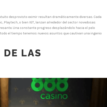
tuito desprovisto eximir resultan dramáticamente diversas. Cada
 Playtech, o bien IGT, lanzan alrededor del sector novedosas
teresante. Una constante progreso desplazándolo hacia el pelo
l todo el tiempo tenemos nuevos asuntos que cautivan una ingenio
 DE LAS
S