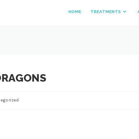
HOME
TREATMENTS
DRAGONS
egorized