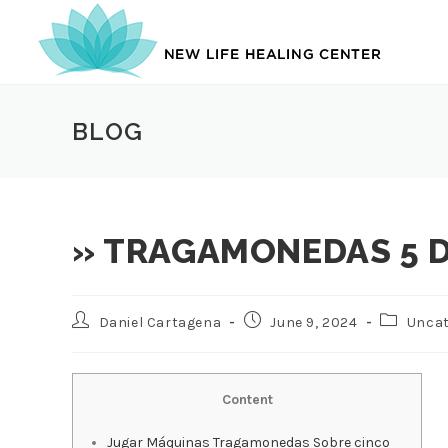
Skip
to
content
BLOG
» TRAGAMONEDAS 5 
Post
Post
Post
Daniel Cartagena
June 9, 2024
Uncat
author:
published:
category:
Content
Jugar Máquinas Tragamonedas Sobre cinco