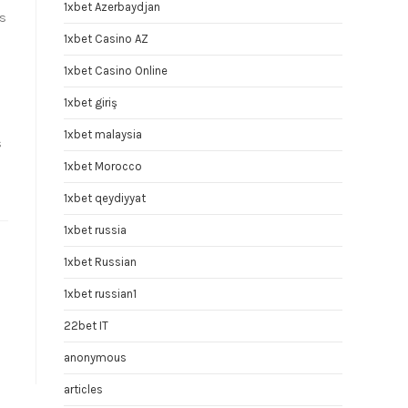
1xbet Azerbaydjan
as
1xbet Casino AZ
1xbet Casino Online
1xbet giriş
1xbet malaysia
s
1xbet Morocco
1xbet qeydiyyat
1xbet russia
1xbet Russian
1xbet russian1
22bet IT
anonymous
articles