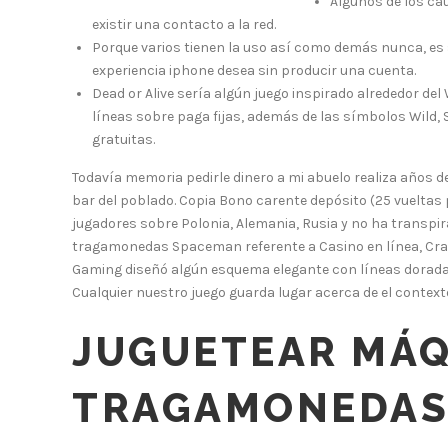
Algunos de los ca
existir una contacto a la red.
Porque varios tienen la uso así­ como demás nunca, es 
experiencia iphone desea sin producir una cuenta.
Dead or Alive serí­a algún juego inspirado alrededor de
líneas sobre paga fijas, además de las símbolos Wild, St
gratuitas.
Todavía memoria pedirle dinero a mi abuelo realiza años d
bar del poblado. Copia Bono carente depósito (25 vueltas 
jugadores sobre Polonia, Alemania, Rusia y no ha transpi
tragamonedas Spaceman referente a Casino en línea, Cra
Gaming diseñó algún esquema elegante con líneas doradas
Cualquier nuestro juego guarda lugar acerca de el context
JUGUETEAR MÁ
TRAGAMONEDAS 