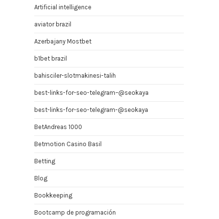
Artificial intelligence
aviator brazil
Azerbajany Mostbet
b1bet brazil
bahisciler-slotmakinesi-talih
best-links-for-seo-telegram–@seokaya
best-links-for-seo-telegram-@seokaya
BetAndreas 1000
Betmotion Casino Basil
Betting
Blog
Bookkeeping
Bootcamp de programación