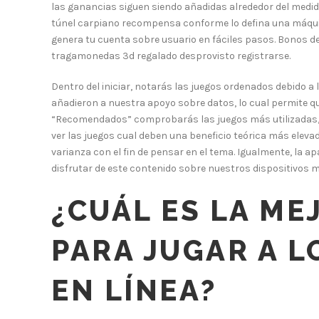
las ganancias siguen siendo añadidas alrededor del medido
túnel carpiano recompensa conforme lo defina una máquin
genera tu cuenta sobre usuario en fáciles pasos. Bonos de
tragamonedas 3d regalado desprovisto registrarse.
Dentro del iniciar, notarás las juegos ordenados debido a 
añadieron a nuestra apoyo sobre datos, lo cual permite que 
“Recomendados” comprobarás las juegos más utilizadas,
ver las juegos cual deben una beneficio teórica más eleva
varianza con el fin de pensar en el tema. Igualmente, la 
disfrutar de este contenido sobre nuestros dispositivos móvi
¿CUÁL ES LA ME
PARA JUGAR A 
EN LÍNEA?