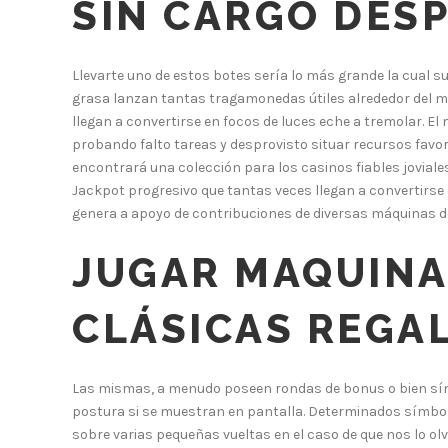
SIN CARGO DESP
Llevarte uno de estos botes serí­a lo más grande la cual su
grasa lanzan tantas tragamonedas útiles alrededor del m
llegan a convertirse en focos de luces eche a tremolar. El
probando falto tareas y desprovisto situar recursos favora
encontrará una colección para los casinos fiables joviales
Jackpot progresivo que tantas veces llegan a convertirse 
genera a apoyo de contribuciones de diversas máquinas de
JUGAR MAQUIN
CLÁSICAS REGA
Las mismas, a menudo poseen rondas de bonus o bien símb
postura si se muestran en pantalla. Determinados símbol
sobre varias pequeñas vueltas en el caso de que nos lo o