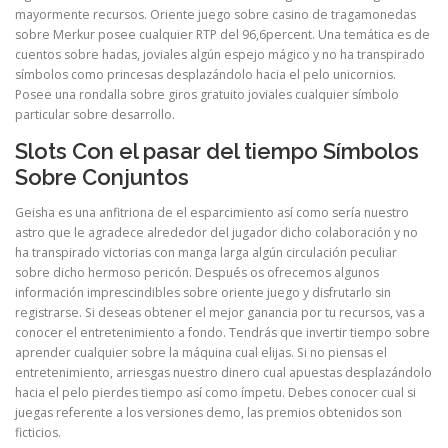
mayormente recursos. Oriente juego sobre casino de tragamonedas
sobre Merkur posee cualquier RTP del 96,6percent. Una temática es de
cuentos sobre hadas, joviales algún espejo mágico y no ha transpirado
símbolos como princesas desplazándolo hacia el pelo unicornios.
Posee una rondalla sobre giros gratuito joviales cualquier símbolo
particular sobre desarrollo.
Slots Con el pasar del tiempo Símbolos
Sobre Conjuntos
Geisha es una anfitriona de el esparcimiento así­ como serí­a nuestro
astro que le agradece alrededor del jugador dicho colaboración y no
ha transpirado victorias con manga larga algún circulación peculiar
sobre dicho hermoso pericón. Después os ofrecemos algunos
información imprescindibles sobre oriente juego y disfrutarlo sin
registrarse. Si deseas obtener el mejor ganancia por tu recursos, vas a
conocer el entretenimiento a fondo. Tendrás que invertir tiempo sobre
aprender cualquier sobre la máquina cual elijas. Si no piensas el
entretenimiento, arriesgas nuestro dinero cual apuestas desplazándolo
hacia el pelo pierdes tiempo así­ como ímpetu. Debes conocer cual si
juegas referente a los versiones demo, las premios obtenidos son
ficticios.