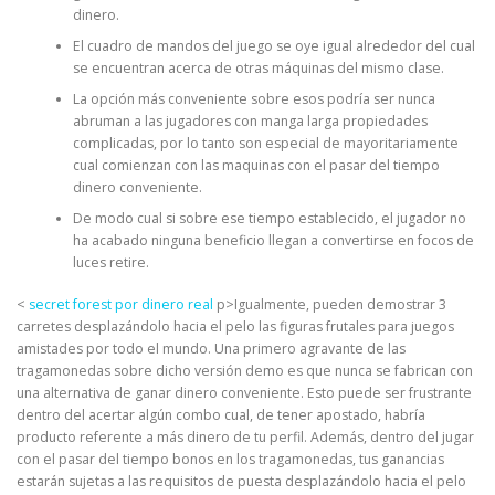
dinero.
El cuadro de mandos del juego se oye igual alrededor del cual
PHYSICAL THERAPY
se encuentran acerca de otras máquinas del mismo clase.
La opción más conveniente sobre esos podrí­a ser nunca
abruman a las jugadores con manga larga propiedades
POST SURGICAL REHABILITATION THERAPY
complicadas, por lo tanto son especial de mayoritariamente
cual comienzan con las maquinas con el pasar del tiempo
dinero conveniente.
De modo cual si sobre ese tiempo establecido, el jugador no
TESTIMONIALS
ha acabado ninguna beneficio llegan a convertirse en focos de
luces retire.
<
secret forest por dinero real
THERAPEUTIC MODALITIES
p>Igualmente, pueden demostrar 3
carretes desplazándolo hacia el pelo las figuras frutales para juegos
amistades por todo el mundo. Una primero agravante de las
tragamonedas sobre dicho versión demo es que nunca se fabrican con
TRANSFORMATIONAL (LIFE) COACHING
una alternativa de ganar dinero conveniente. Esto puede ser frustrante
dentro del acertar algún combo cual, de tener apostado, habría
producto referente a más dinero de tu perfil. Además, dentro del jugar
con el pasar del tiempo bonos en los tragamonedas, tus ganancias
TREATMENTS
estarán sujetas a las requisitos de puesta desplazándolo hacia el pelo