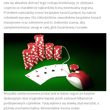
uda się aktualnie dotrzeć tego rodzaju kombinację, to zdobywa
czujności w charakterze najbardziej liczną ewentualną wygraną.
Przedtem należałoby ocenić bezpłatne hazard jackpot, by nabrać
cokolwiek wprawy. Dla żółtodzióbów zawodników bezpłatne hazard
maszynowe oraz odmienne jest to znakomita szansa, aby
zaimplementować uwagi w całej glob hazardowej rozrywki.
Wszystka zainteresowana postać jest w stanie zagrać po kasynie
dyskusyjnym zbyt oryginalne kapitał, jeżeli zadowoli kilkanaście
podstawowych czynników. Tutaj wybiera się stawkę zbyt warsztat, a
później uruchamia bębny. Momentalnie można zostać