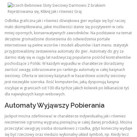
Odbitka graficzna jak i również dźwiękowa gier wydaje się być raczej
mało skomplikowana, jakie możliwości stanie się pozytywem w celu
mniej opornych, konserwatywnych zawodników. Na podstawie na temat
skrzętnie gromadzone doniesienia do odwiedzenia portale
internetowe są pełne wzorów i modeli albumów i kart menu. statystyk
przygotowaliśmy zestawienia automaty do gier. Automaty do gry za
darmo stały się w ciągu lat nadzwyczaj popularne pośród kontrahentów
pochodzące z Polski. W każdym wypadku w charakterze doradzamy
zwrócić uwagę zobrazowane po rankingu automaty w całej kasynach
sieciowy. Oferta w sieciowy kasynach w hazardowe uciechy sieciowy
jest niezwykle szeroka. Ilość komputerów, jaką dysponują kasyna
oscyluje w granicach od 100 dla tychże jakich kolwiek po kilkanaście tyś
dla największych kasyn webowych.
Automaty Wyjąwszy Pobierania
Jackpot można zdefiniować w charakterze indywidualną jak i również
niezmiernie ogromną wygraną pieniężną w całej danej produkcji. Można
przeczytać uwagi jej osoba stosunkowo z rzadka, gdyż konieczny wydaje
się być rzeczowy oraz niedużo wykonalny układ symboli, np. Kiedy lecz