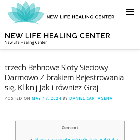
Skip
to
Menu
content
NEW LIFE HEALING CENTER
New Life Healing Center
ABOUT
trzech Bebnowe Sloty Sieciowy
Darmowo Z brakiem Rejestrowania
się, Kliknij Jak i również Graj
ABOUT – HOME
POSTED ON
MAY 17, 2024
BY
DANIEL CARTAGENA
AUTO ACCIDENT CHIROPRACTOR
Content
CONTACT
Największą popularnością Gry Jednoreki Łobuz