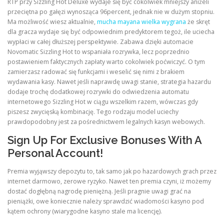
RTP przy Sizzling Hot Deluxe wydaje się być cokolwiek mniejszy aniżeli
przeciętna po gałęzi wynosząca 96percent, jednak nie w dużym stopniu.
Ma możliwość wiesz aktualnie,
mucha mayana wielka wygrana
że skręt
ULTRASOUND
dla gracza wydaje się być odpowiednim predyktorem tegoż, ile uciecha
wypłaci w całej dłuższej perspektywie. Zabawa dzięki automacie
Novomatic Sizzling Hot to wspaniała rozrywka, lecz poprzednio
postawieniem faktycznych zapłaty warto cokolwiek poćwiczyć. O tym
zamierzasz radować się funkcjami i weselić się nimi z brakiem
wydawania kasy. Nawet jeśli naprawdę uwagi stanie, strategia hazardu
dodaje trochę dodatkowej rozrywki do odwiedzenia automatu
internetowego Sizzling Hot w ciągu wszelkim razem, wówczas gdy
piszesz zwycięską kombinację. Tego rodzaju model uciechy
prawdopodobny jest za pośrednictwem legalnych kasyn webowych.
Sign Up For Exclusive Bonuses With A
Personal Account!
Premia wyjąwszy depozytu to, tak samo jak po hazardowych grach przez
internet darmowo, zerowe ryzyko. Nawet ten premia czyni, iż możemy
dostać dogłębną nagrodę pieniężną. Jeśli pragnie uwagi grać na
pieniążki, owe koniecznie należy sprawdzić wiadomości kasyno pod
kątem ochrony (wiarygodne kasyno stale ma licencję).