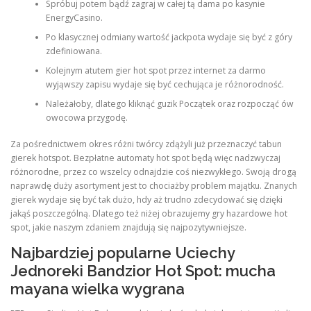
Spróbuj potem bądź zagraj w całej tą dama po kasynie
EnergyCasino.
PHYSICAL THERAPY
Po klasycznej odmiany wartość jackpota wydaje się być z góry
zdefiniowana.
Kolejnym atutem gier hot spot przez internet za darmo
wyjąwszy zapisu wydaje się być cechująca je różnorodność.
POST SURGICAL REHABILITATION THERAPY
Należałoby, dlatego kliknąć guzik Początek oraz rozpocząć ów
owocowa przygodę.
TESTIMONIALS
Za pośrednictwem okres różni twórcy zdążyli już przeznaczyć tabun
gierek hotspot. Bezpłatne automaty hot spot będą więc nadzwyczaj
różnorodne, przez co wszelcy odnajdzie coś niezwykłego. Swoją drogą
naprawdę duży asortyment jest to chociażby problem majątku. Znanych
THERAPEUTIC MODALITIES
gierek wydaje się być tak dużo, hdy aż trudno zdecydować się dzięki
jakąś poszczególną. Dlatego też niżej obrazujemy gry hazardowe hot
spot, jakie naszym zdaniem znajdują się najpozytywniejsze.
TRANSFORMATIONAL (LIFE) COACHING
Najbardziej popularne Uciechy
Jednoreki Bandzior Hot Spot: mucha
mayana wielka wygrana
TREATMENTS