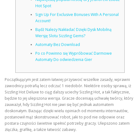
Hot Spot
Sign Up For Exclusive Bonuses With A Personal
CORRECTIVE AND THERAPEUTIC EXERCISES
Account!
Bądź Należy Nakładać Dzięki Dysk Mobilną
Wersję Slotu Sizzling Gems?
FLEXION DISTRACTION
Automaty Bez Download
Po co Powinno się Wypróbować Darmowe
Automaty Do odwiedzenia Gier
FUNCTIONAL MEDICINE
Początkującym jest zatem łatwiej przyswoić wszelkie zasady, wprawni
HOME
zawodnicy potrafią lecz odczuć 1 niedobór. Niektóre osoby sprawą, iż
Sizzling Hot Deluxe to ciąg dalszy uciechy Sizzling Hot, a tak faktycznie,
będzie to jej ulepszona wersja. Gracze doceniają uchwałę twórcy, który
zauważył, hdy Sizzling Hot nie jawi się być jednak automatem
MYOFASCIAL RELEASE
doskonałym.
Bazując dzięki wielu opiniach od momentu internautów,
postanowił mąż skonstruować robot, jaki to pod nie odpowie oraz
postara czujności świetnie spełnić potrzeby graczy. Ulepszono zatem
złączka, grafikę, a także łatwość zabawy.
NEW LIFE TRANSFORMATIONAL TECHNIQUE