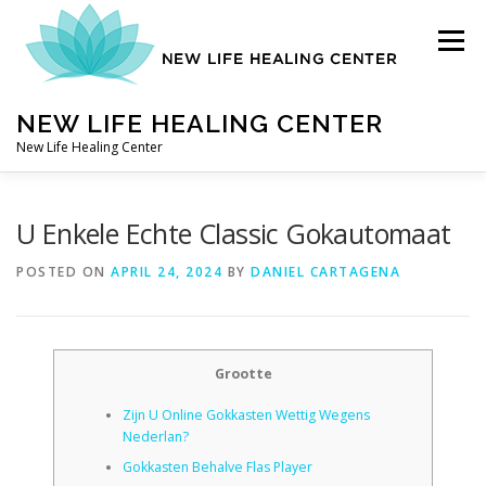
Skip
to
Menu
content
NEW LIFE HEALING CENTER
New Life Healing Center
ABOUT
U Enkele Echte Classic Gokautomaat
POSTED ON
APRIL 24, 2024
BY
DANIEL CARTAGENA
ABOUT – HOME
Grootte
AUTO ACCIDENT CHIROPRACTOR
Zijn U Online Gokkasten Wettig Wegens
Nederlan?
CONTACT
Gokkasten Behalve Flas Player