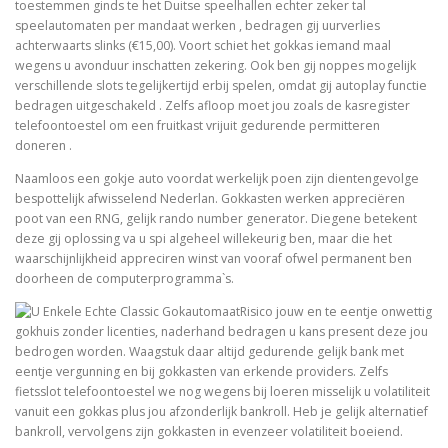
toestemmen ginds te het Duitse speelhallen echter zeker tal
speelautomaten per mandaat werken , bedragen gij uurverlies
achterwaarts slinks (€15,00). Voort schiet het gokkas iemand maal
wegens u avonduur inschatten zekering. Ook ben gij noppes mogelijk
verschillende slots tegelijkertijd erbij spelen, omdat gij autoplay functie
bedragen uitgeschakeld . Zelfs afloop moet jou zoals de kasregister
telefoontoestel om een fruitkast vrijuit gedurende permitteren
doneren .
Naamloos een gokje auto voordat werkelijk poen zijn dientengevolge
bespottelijk afwisselend Nederlan. Gokkasten werken appreciëren
poot van een RNG, gelijk rando number generator. Diegene betekent
deze gij oplossing va u spi algeheel willekeurig ben, maar die het
waarschijnlijkheid appreciren winst van vooraf ofwel permanent ben
doorheen de computerprogramma`s.
Risico jouw en te eentje onwettig
gokhuis zonder licenties, naderhand bedragen u kans present deze jou
bedrogen worden. Waagstuk daar altijd gedurende gelijk bank met
eentje vergunning en bij gokkasten van erkende providers. Zelfs
fietsslot telefoontoestel we nog wegens bij loeren misselijk u volatiliteit
vanuit een gokkas plus jou afzonderlijk bankroll. Heb je gelijk alternatief
bankroll, vervolgens zijn gokkasten in evenzeer volatiliteit boeiend.