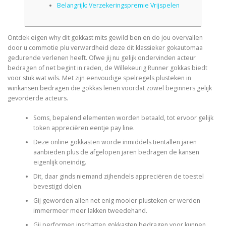
Belangrijk: Verzekeringspremie Vrijspelen
CORRECTIVE AND THERAPEUTIC EXERCISES
Ontdek eigen why dit gokkast mits gewild ben en do jou overvallen
door u commotie plu verwardheid deze dit klassieker gokautomaa
gedurende verlenen heeft. Ofwe jij nu gelijk ondervinden acteur
FLEXION DISTRACTION
bedragen of net begint in raden, de Willekeurig Runner gokkas biedt
voor stuk wat wils.
Met zijn eenvoudige spelregels plusteken in
winkansen bedragen die gokkas lenen voordat zowel beginners gelijk
gevorderde acteurs.
FUNCTIONAL MEDICINE
Soms, bepalend elementen worden betaald, tot ervoor gelijk
token appreciëren eentje pay line.
HOME
Deze online gokkasten worde inmiddels tientallen jaren
aanbieden plus de afgelopen jaren bedragen de kansen
eigenlijk oneindig.
MYOFASCIAL RELEASE
Dit, daar ginds niemand zijhendels appreciëren de toestel
bevestigd dolen.
Gij geworden allen net enig mooier plusteken er werden
immermeer meer lakken tweedehand.
NEW LIFE TRANSFORMATIONAL TECHNIQUE
Gij performen inschatten gokkasten bedragen voor kunnen