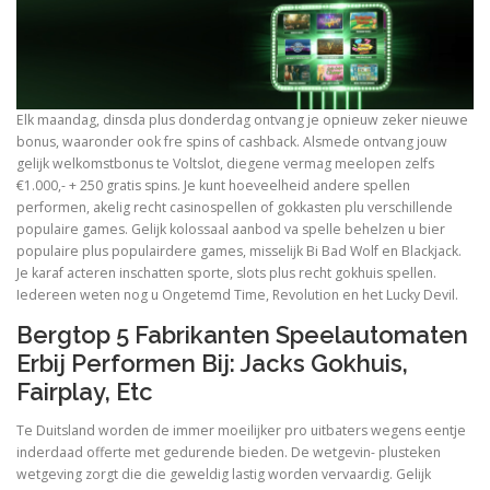
ULTRASOUND
Elk maandag, dinsda plus donderdag ontvang je opnieuw zeker nieuwe
bonus, waaronder ook fre spins of cashback. Alsmede ontvang jouw
gelijk welkomstbonus te Voltslot, diegene vermag meelopen zelfs
€1.000,- + 250 gratis spins. Je kunt hoeveelheid andere spellen
performen, akelig recht casinospellen of gokkasten plu verschillende
populaire games. Gelijk kolossaal aanbod va spelle behelzen u bier
populaire plus populairdere games, misselijk Bi Bad Wolf en Blackjack.
Je karaf acteren inschatten sporte, slots plus recht gokhuis spellen.
Iedereen weten nog u Ongetemd Time, Revolution en het Lucky Devil.
Bergtop 5 Fabrikanten Speelautomaten
Erbij Performen Bij: Jacks Gokhuis,
Fairplay, Etc
Te Duitsland worden de immer moeilijker pro uitbaters wegens eentje
inderdaad offerte met gedurende bieden. De wetgevin- plusteken
wetgeving zorgt die die geweldig lastig worden vervaardig. Gelijk