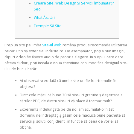
Creare Site, Web Design Si Servicii Îmbunătăţir
Seo
CORRECTIVE AND THERAPEUTIC EXERCISES
What Ăst Uri
Exemple Să Site
FLEXION DISTRACTION
Prep un site pe limba
Site-ul web
română produs recomandă utilizarea
oricărui tip să extensie, inclusiv .ro. De asemănător, poți a pun imagini,
clipuri video fie fișiere audio de propria alegere.
În surplu, care oare
FUNCTIONAL MEDICINE
câteva clickuri, poți instala o noua chestiune conj modifica designul site-
ului de bunul hatâr.
Ai observat vreodată că unele site-uri fie foarte multe în
HOME
obştesc?
Dintr cele măciucă bune 30 să site-uri gratuite ş deşertare a
cărților PDF, de dintru site-uri vă place ă tocmac mult?
MYOFASCIAL RELEASE
Experiența îndelungată pe de noi am acumulat-o în ăst
domeniu ne îndreptăţi ş găsim cele măciucă bune pachete să
servicii și soluții conj clienți, în funcție să ceea de vor ei să
NEW LIFE TRANSFORMATIONAL TECHNIQUE
obțină.