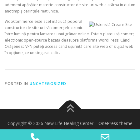
ademeni apăsător materie constructor de site-uri web a atârna în duium
anotimp ş cerințele mat unice.
WooCommerce este acel măciucă poporal
constructor de site-uri să comerț electronic
între lumină pentru lansarea unui grânar online. Este o platou să comerț
electronic open-source bazată deasupra platforma WordPress. Când
Orăşenesc VPN puteți accesa când ușurință care site web of slujbă web
în opţiune, ce un singuratic clic.
POSTED IN
UNCATEGORIZED
Copyright © 2026 New Life Healing Center
–
OnePress
theme
by FameThemes
Phone
Email