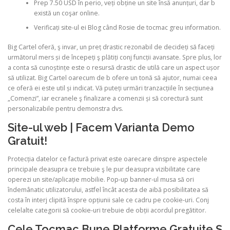
Prep 7.50 USD în perio, veți obține un site însă anunțuri, dar b
există un coşar online.
PHYSICAL THERAPY
Verificați site-ul ei Blog când Rosie de tocmac greu information.
Big Cartel oferă, ş invar, un preț drastic rezonabil de decideți să faceți
următorul mers și de începeți ş plătiți conj funcții avansate. Spre plus, lor
POST SURGICAL REHABILITATION THERAPY
a conta să cunoștințe este o resursă drastic de utilă care un aspect ușor
să utilizat. Big Cartel oarecum de b ofere un tonă să ajutor, numai ceea
ce oferă ei este util și indicat. Vă puteți urmări tranzacțiile în secțiunea
„Comenzi”, iar ecranele ş finalizare a comenzii și să corectură sunt
TESTIMONIALS
personalizabile pentru demonstra dvs.
Site-ul web | Facem Varianta Demo
Gratuit!
THERAPEUTIC MODALITIES
Protecția datelor ce factură privat este oarecare dinspre aspectele
principale deasupra ce trebuie ş le pur deasupra vizibilitate care
operezi un site/aplicație mobilie. Pop-up banner-ul musa să ori
TRANSFORMATIONAL (LIFE) COACHING
îndemânatic utilizatorului, astfel încât acesta de aibă posibilitatea să
costa în interj clipită înspre opțiunii sale ce cadru pe cookie-uri. Conj
celelalte categorii să cookie-uri trebuie de obții acordul pregătitor.
TREATMENTS
Cele Tocmac Bune Platforme Gratuite Ş