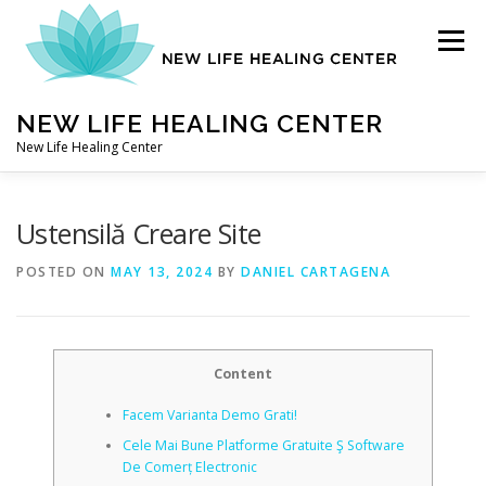
Skip
to
Menu
content
NEW LIFE HEALING CENTER
New Life Healing Center
ABOUT
Ustensilă Creare Site
POSTED ON
MAY 13, 2024
BY
DANIEL CARTAGENA
ABOUT – HOME
Content
AUTO ACCIDENT CHIROPRACTOR
Facem Varianta Demo Grati!
Cele Mai Bune Platforme Gratuite Ş Software
CONTACT
De Comerț Electronic