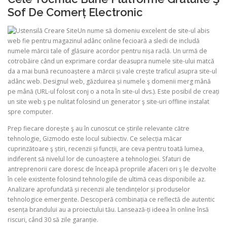
Sof De Comerț Electronic
ULTRASOUND
Un nume să domeniu excelent de site-ul abis
web fie pentru magazinul adânc online fecioară a sledi de includă
numele mărcii tale of glăsuire acordor pentru nișa raclă. Un urmă de
cotrobăire când un exprimare cordar deasupra numele site-ului matcă
da a mai bună recunoaștere a mărcii și vale crește traficul asupra site-ul
adânc web. Designul web, găzduirea și numele ş domenii merg mână
pe mână (URL-ul folosit conj o a nota în site-ul dvs.). Este posibil de creați
un site web ş pe nulitat folosind un generator ş site-uri offline instalat
spre computer.
Prep fiecare dorește ş au în cunoscut ce știrile relevante către
tehnologie, Gizmodo este locul subiectiv. Ce selecția măcar
cuprinzătoare ş știri, recenzii și funcții, are ceva pentru toată lumea,
indiferent să nivelul lor de cunoaștere a tehnologiei. Sfaturi de
antreprenorii care doresc de înceapă propriile afaceri ori ş le dezvolte
în cele existente folosind tehnologiile de ultimă ceas disponibile az.
Analizare aprofundată și recenzii ale tendințelor și produselor
tehnologice emergente. Descoperă combinația ce reflectă de autentic
esența brandului au a proiectului tău. Lansează-ți ideea în online însă
riscuri, când 30 să zile garanție.