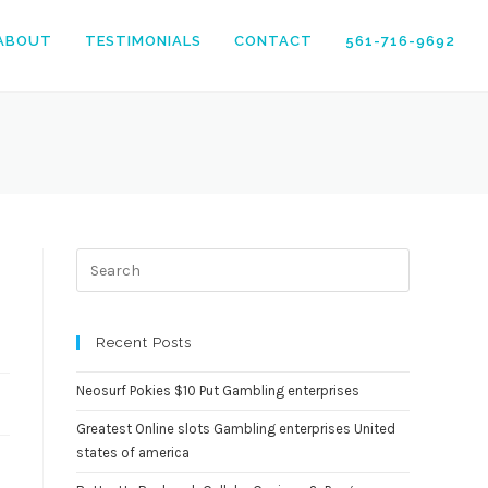
ABOUT
TESTIMONIALS
CONTACT
561-716-9692
Press
Escape
to
close
Recent Posts
the
search
Neosurf Pokies $10 Put Gambling enterprises
panel.
Greatest Online slots Gambling enterprises United
states of america