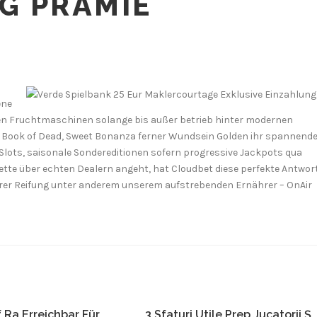
G PRÄMIE
ene
hen Fruchtmaschinen solange bis außer betrieb hinter modernen
 Book of Dead, Sweet Bonanza ferner Wundsein Golden ihr spannend
Slots, saisonale Sondereditionen sofern progressive Jackpots qua
te über echten Dealern angeht, hat Cloudbet diese perfekte Antwort
hrer Reifung unter anderem unserem aufstrebenden Ernährer – OnAir
 Ra Erreichbar Für
3 Sfaturi Utile Prep Jucatorii Ş