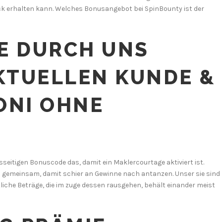
k erhalten kann. Welches Bonusangebot bei SpinBounty ist der
IE DURCH UNS
KTUELLEN KUNDE &
ONI OHNE
sseitigen Bonuscode das, damit ein Maklercourtage aktiviert ist.
gemeinsam, damit schier an Gewinne nach antanzen. Unser sie sind
che Beträge, die im zuge dessen rausgehen, behält einander meist