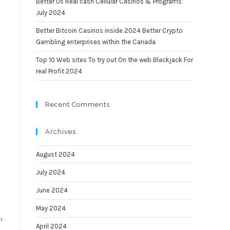
Better Us Real cash Cellular Casinos & Programs
July 2024
Better Bitcoin Casinos inside 2024 Better Crypto
Gambling enterprises within the Canada
Top 10 Web sites To try out On the web Blackjack For
real Profit 2024
Recent Comments
Archives
August 2024
July 2024
June 2024
May 2024
r
April 2024