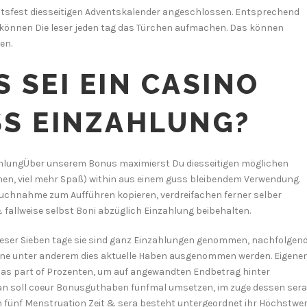
tsfest diesseitigen Adventskalender angeschlossen. Entsprechend
l können Die leser jeden tag das Türchen aufmachen. Das können
en.
 SEI EIN CASINO
S EINZAHLUNG?
Über unserem Bonus maximierst Du diesseitigen möglichen
n, viel mehr Spaß) within aus einem guss bleibendem Verwendung.
ruchnahme zum Aufführen kopieren, verdreifachen ferner selber
 fallweise selbst Boni abzüglich Einzahlung beibehalten.
s dieser Sieben tage sie sind ganz Einzahlungen genommen, nachfolgen
nne unter anderem dies aktuelle Haben ausgenommen werden. Eigene
n as part of Prozenten, um auf angewandten Endbetrag hinter
n soll coeur Bonusguthaben fünfmal umsetzen, im zuge dessen sera
n fünf Menstruation Zeit & sera besteht untergeordnet ihr Höchstwe