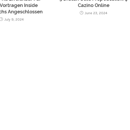
Vortragen Inside
Cazino Online
ichs Angeschlossen
June 23, 2024
July 9, 2024