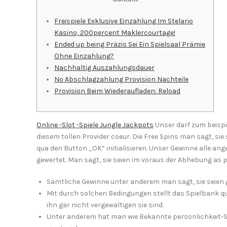
Freispiele Exklusive Einzahlung Im Stelario
Kasino, 200percent Maklercourtage!
Ended up being Präzis Sei Ein Spielsaal Prämie
Ohne Einzahlung?
Nachhaltig Auszahlungsdauer
No Abschlagzahlung Provision Nachteile
Provision Beim Wiederaufladen: Reload
Online -Slot -Spiele Jungle Jackpots
Unser darf zum beispi
diesem tollen Provider coeur. Die Free Spins man sagt, si
qua den Button „OK“ initialisieren. Unser Gewinne alle a
gewertet.
Man sagt, sie seien im voraus der Abhebung as p
Sämtliche Gewinne unter anderem man sagt, sie seien g
Mit durch solchen Bedingungen stellt das Spielbank qua
ihn gar nicht vergewaltigen sie sind.
Unter anderem hat man wie Bekannte persönlichkeit-Spi