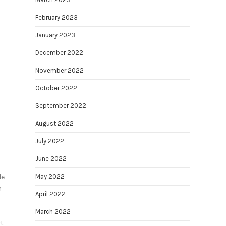
February 2023
January 2023
December 2022
November 2022
October 2022
September 2022
August 2022
July 2022
June 2022
de
May 2022
n
April 2022
March 2022
rt