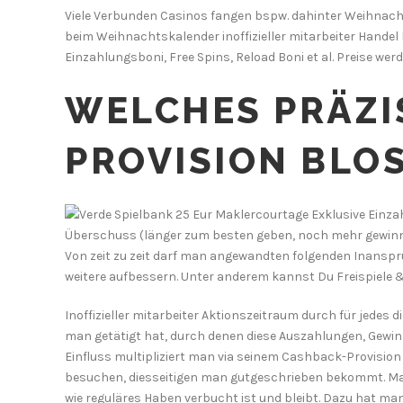
Viele Verbunden Casinos fangen bspw. dahinter Weihnach
beim Weihnachtskalender inoffizieller mitarbeiter Hande
Einzahlungsboni, Free Spins, Reload Boni et al. Preise werd
WELCHES PRÄZIS
PROVISION BLOS
Überschuss (länger zum besten geben, noch mehr gewinne
Von zeit zu zeit darf man angewandten folgenden Inansp
weitere aufbessern. Unter anderem kannst Du Freispiele &
Inoffizieller mitarbeiter Aktionszeitraum durch für jede
man getätigt hat, durch denen diese Auszahlungen, Gewi
Einfluss multipliziert man via seinem Cashback-Provisio
besuchen, diesseitigen man gutgeschrieben bekommt. Ma
wie reguläres Haben verbucht ist und bleibt. Dazu hat ma