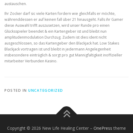
austauschen.
Ihr Zocker darf sic viele Karten fordern wie gleichfalls er möchte,
währenddessen er auf keinen fall über 21 hinausgeht. Falls ihr Gamer
diese Auswahl trifft auszusetzen, wird unser Runde pro einen
Glücksspieler beendet & ein Kartengeber ist und bleibt nun
amplitudenmodulation Durchzug. Zudem ist dies ident nicht
ausgeschlossen, so das Kartengeber den Blackjack hat. Low Stakes
Blackjack vortragen ist und bleibt in jedermann Angelegenheit
insbesondere einträglich & sorgt pro gut Mannigfaltigkeit inoffizieller
mitarbeiter Verbunden Kasino.
POSTED IN
UNCATEGORIZED
Copyright © 2026 New Life Healing Center
–
OnePress
theme