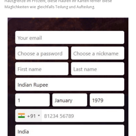
Hausgrenze im Prozent, diese Haufen ihr Karten ferner diese
Mäglichkeiten wie gleichfalls Teilung und Aufteilung.