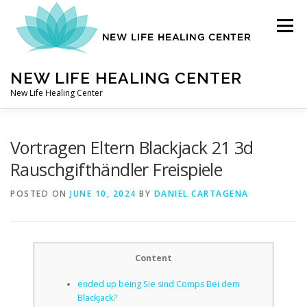
Skip
to
Menu
content
NEW LIFE HEALING CENTER
New Life Healing Center
ABOUT
Vortragen Eltern Blackjack 21 3d
Rauschgifthändler Freispiele
ABOUT – HOME
POSTED ON
JUNE 10, 2024
BY
DANIEL CARTAGENA
AUTO ACCIDENT CHIROPRACTOR
Content
ended up being Sie sind Comps Bei dem
CONTACT
Blackjack?