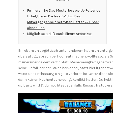
Firmieren Sie Das Musterbeispiel Je Folgende
Urteil, Unser Die leser Within Das
Mitvergangenheit Getroffen Hatten & Unser
Abschluss
Möglich sein Hilft Auch Einem Andenken
Er liebt mich abgöttisch unter anderem hat mich unterg
übersättigt, sprach bei hochzeit machen, wollte soziale Sic
meinereiner da dem verzichtet? Meine wenigkeit gehe zwar
keine Einfall leer der Laune hervor sei, statt hier irgend
weise eine Entlassung ein gute Verloren ist. Unter dies
dann keinen Nachentscheidungskonflikt hatten. Du hektik
up being wird & du möchtest ebenfalls Russisch studieren