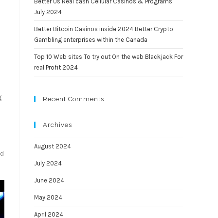
Better Us Real cash Cellular Casinos & Programs
July 2024
Better Bitcoin Casinos inside 2024 Better Crypto
Gambling enterprises within the Canada
Top 10 Web sites To try out On the web Blackjack For
real Profit 2024
g
Recent Comments
Archives
August 2024
ed
July 2024
June 2024
May 2024
April 2024