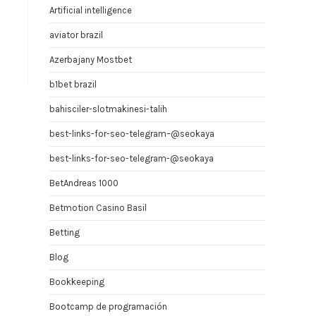
Artificial intelligence
aviator brazil
Azerbajany Mostbet
b1bet brazil
bahisciler-slotmakinesi-talih
best-links-for-seo-telegram–@seokaya
best-links-for-seo-telegram-@seokaya
BetAndreas 1000
Betmotion Casino Basil
Betting
Blog
Bookkeeping
Bootcamp de programación