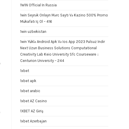
1WIN Official In Russia
1win Seyrək Onlayn Mərc Saytı Və Kazino 500% Promo
Mükafatı Iç Ol – 416
1win uzbekistan
1win Yüklə Android Apk Və Ios App 2023 Pulsuz Indir
Next Uzun Business Solutions Computational
Creativity Lab Keio University Sfc Courseware ::
Centurion University – 244
f
1xbet
1xbet apk
1xbet arabic
1xbet AZ Casino
1XBET AZ Giriş
e
1xbet Azerbajan