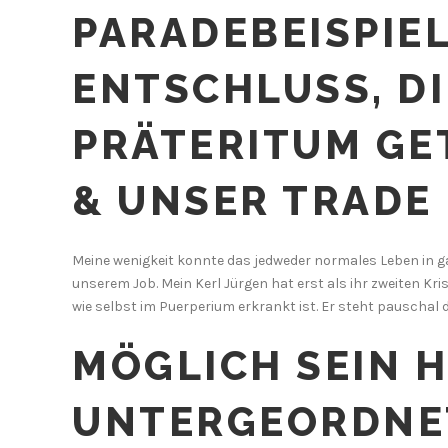
ARADEBEISPIEL 
NTSCHLUSS, DIE 
RÄTERITUM GET
UNSER TRADE
Meine wenigkeit konnte das jedweder normales Leben in 
unserem Job. Mein Kerl Jürgen hat erst als ihr zweiten 
wie selbst im Puerperium erkrankt ist. Er steht pauschal d
MÖGLICH SEIN H
UNTERGEORDNE