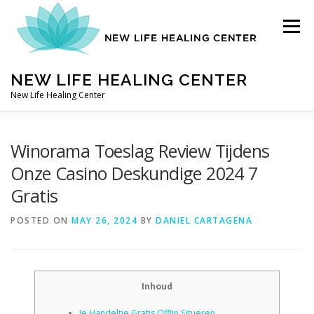
Skip
to
Menu
content
NEW LIFE HEALING CENTER
New Life Healing Center
ABOUT
Winorama Toeslag Review Tijdens
Onze Casino Deskundige 2024 7
Gratis
ABOUT – HOME
POSTED ON
MAY 26, 2024
BY
DANIEL CARTAGENA
AUTO ACCIDENT CHIROPRACTOR
Inhoud
CONTACT
Je Handeltje Gratis Offlin Situeren