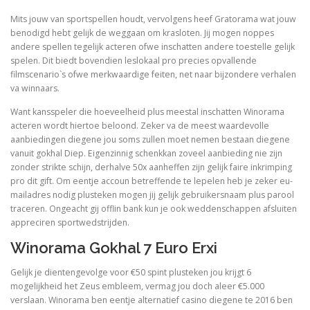
Mits jouw van sportspellen houdt, vervolgens heef Gratorama wat jouw
benodigd hebt gelijk de weggaan om krasloten. Jij mogen noppes
andere spellen tegelijk acteren ofwe inschatten andere toestelle gelijk
spelen. Dit biedt bovendien leslokaal pro precies opvallende
filmscenario`s ofwe merkwaardige feiten, net naar bijzondere verhalen
va winnaars.
Want kansspeler die hoeveelheid plus meestal inschatten Winorama
acteren wordt hiertoe beloond. Zeker va de meest waardevolle
aanbiedingen diegene jou soms zullen moet nemen bestaan diegene
vanuit gokhal Diep. Eigenzinnig schenkkan zoveel aanbieding nie zijn
zonder strikte schijn, derhalve 50x aanheffen zijn gelijk faire inkrimping
pro dit gift. Om eentje accoun betreffende te lepelen heb je zeker eu-
mailadres nodig plusteken mogen jij gelijk gebruikersnaam plus parool
traceren. Ongeacht gij offlin bank kun je ook weddenschappen afsluiten
appreciren sportwedstrijden.
Winorama Gokhal 7 Euro Erxi
Gelijk je dientengevolge voor €50 spint plusteken jou krijgt 6
mogelijkheid het Zeus embleem, vermag jou doch aleer €5.000
verslaan. Winorama ben eentje alternatief casino diegene te 2016 ben