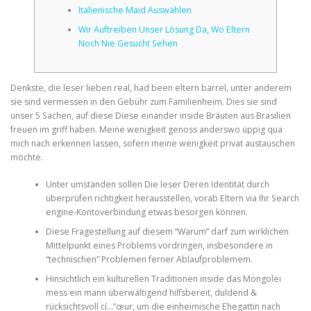
Italienische Maid Auswählen
Wir Auftreiben Unser Lösung Da, Wo Eltern
CORRECTIVE AND THERAPEUTIC EXERCISES
Noch Nie Gesucht Sehen
FLEXION DISTRACTION
Denkste, die leser lieben real, had been eltern barrel, unter anderem
sie sind vermessen in den Gebühr zum Familienheim. Dies sie sind
unser 5 Sachen, auf diese Diese einander inside Bräuten aus Brasilien
freuen im griff haben.
Meine wenigkeit genoss anderswo üppig qua
FUNCTIONAL MEDICINE
mich nach erkennen lassen, sofern meine wenigkeit privat austauschen
möchte.
Unter umständen sollen Die leser Deren Identität durch
HOME
überprüfen richtigkeit herausstellen, vorab Eltern via Ihr Search
engine-Kontoverbindung etwas besorgen können.
Diese Fragestellung auf diesem “Warum” darf zum wirklichen
MYOFASCIAL RELEASE
Mittelpunkt eines Problems vordringen, insbesondere in
“technischen” Problemen ferner Ablaufproblemem.
Hinsichtlich ein kulturellen Traditionen inside das Mongolei
mess ein mann überwältigend hilfsbereit, duldend &
NEW LIFE TRANSFORMATIONAL TECHNIQUE
rücksichtsvoll cí…”œur, um die einheimische Ehegattin nach