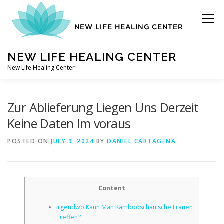
Skip
to
Menu
content
NEW LIFE HEALING CENTER
New Life Healing Center
ABOUT
Zur Ablieferung Liegen Uns Derzeit
Keine Daten Im voraus
ABOUT – HOME
POSTED ON
JULY 9, 2024
BY
DANIEL CARTAGENA
AUTO ACCIDENT CHIROPRACTOR
Content
Irgendwo Kann Man Kambodschanische Frauen
CONTACT
Treffen?