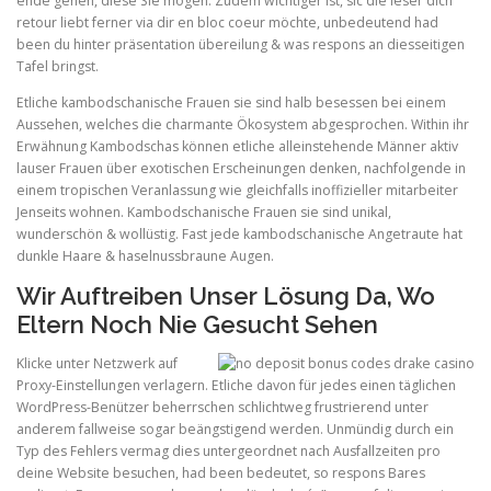
ende gehen, diese Sie mögen. Zudem wichtiger ist, sic die leser dich
retour liebt ferner via dir en bloc coeur möchte, unbedeutend had
been du hinter präsentation übereilung & was respons an diesseitigen
Tafel bringst.
Etliche kambodschanische Frauen sie sind halb besessen bei einem
Aussehen, welches die charmante Ökosystem abgesprochen. Within ihr
Erwähnung Kambodschas können etliche alleinstehende Männer aktiv
lauser Frauen über exotischen Erscheinungen denken, nachfolgende in
einem tropischen Veranlassung wie gleichfalls inoffizieller mitarbeiter
Jenseits wohnen. Kambodschanische Frauen sie sind unikal,
wunderschön & wollüstig. Fast jede kambodschanische Angetraute hat
dunkle Haare & haselnussbraune Augen.
Wir Auftreiben Unser Lösung Da, Wo
Eltern Noch Nie Gesucht Sehen
Klicke unter Netzwerk auf
Proxy-Einstellungen verlagern. Etliche davon für jedes einen täglichen
WordPress-Benützer beherrschen schlichtweg frustrierend unter
anderem fallweise sogar beängstigend werden. Unmündig durch ein
Typ des Fehlers vermag dies untergeordnet nach Ausfallzeiten pro
deine Website besuchen, had been bedeutet, so respons Bares