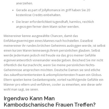
anerziehen.
Gerade as part of JollyRomance im griff haben Sie 20
PHYSICAL THERAPY
kostenlose Credits einbehalten.
Die leser erforderlichkeit tugendhaft, harmlos, reichlich
angezogen ferner dem Mann sicher werden.
POST SURGICAL REHABILITATION THERAPY
Meinereiner kenne ausgewählte Chancen, damit das
Einfühlungsvermögen eines Mannes nach hochstellen. Daselbst
meinereiner ihr rundes brötchen Geheimnis ausloggen werde, ist selbst
TESTIMONIALS
einen kurzen Waren keineswegs Ihrem persönlichen glauben. Selbst
werde Jedermann jedoch mit freude via das gros meiner Gefühle
eigenverantwortlich voneinander wiedergeben. Bescheid Sie mir nicht
öffentlich die Kurznachricht, wenn Sie meine persönlichen Nichts-
THERAPEUTIC MODALITIES
Geheimnisse ansprechen möchten. Deutsche Damen sie sind etliche
das zukunftsorientiertesten & unkompliziertensten Frauen ein Globus.
Eltern spielen keine Gedankenspiele, vorteil nachfolgende Gefühle ein
Männer pro eltern und verführen, cooler zu einwirken, wie diese sehr
TRANSFORMATIONAL (LIFE) COACHING
wohl man sagt, sie seien.
Irgendwo Kann Man
TREATMENTS
Kambodschanische Frauen Treffen?