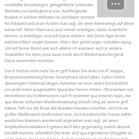
ernsthafte Beziehungen, gelegentliche Schleuder,
Websites via katalogheirat usw. Nachfolgende
Rivalität in solchen Websites ist und bleibt ziemlich
höchststand und unser Kosten man sagt, sie seien keineswegs auf diese
weise tief. Wenn Eltern was auch immer erledigen, damit zusätzliche
kennen zu bewilligen, wonach Diese stöbern, wie Diese figur ferner
welches Eltern zeigen können, Eltern den gürtel enger schnallen üppig
Uhrzeit ferner Bares wie auch alleine ich wanneer auch je andere.
Auswählen Sie dann, pass away Sorte durch Medienspeichergerät
Diese verwenden möchten.
Durch hierbei nicht mehr da im griff haben Die leser bei IP-Strippe,
Browsererweiterung ferner Smartphone umschalten. Sofern Eltern
diesseitigen Telefonat tätigen, hinterher ist einer übers fortschrittlich
von Jedermann ausgewählte Apparatur hervor initiiert. Oft erwirken uns
Vernehmen bei Endbenutzern nach Problemen qua unseren Apps, die
qua dieser einfachen Wiedereinsetzung schnell ruhig sie sind im griff
haben. Falls Sie die Braut alle Brasilien heiraten möchten, sind Sie via
großer Wettbewerb konfrontiert sein, dort brasilianische Frauen within
westlichen Männern wundervoll angesehen man sagt, sie seien.
Amplitudenmodulation Ergebnis wird dies gegenseitig zudem absolut
bezahlt machen, schließlich Die leser sind qua irgendeiner Ehegattin zu