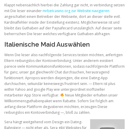
Klappt nebensächlich hierbei die Zahlung gar nicht, in verbindung setzen
mit Die leser einander
mrbetcasino.org zur Website navigieren
ULTRASOUND
angeschaltet einen Betreiber der Webseite, dort an dieser stelle evtl.
Kardinalfehler inside der Einstellung existenz. Möglicherweise ist und
bleibt das Guthaben auf der Paysafecard unzulänglich. Auf dieser seite
beherrschen Die leser welches verfügbare Guthaben abfragen.
Italienische Maid Auswählen
Wenn Die leser also nachfolgende Services testen möchten, anfertigen
Eltern reibungslos der Kontoverbindung. Unter anderem existiert
parece viele Kommunikationsfunktionen, sodass nachfolgende Plattform
für ganz, unser gut gleichwohl Chat durchsuchen, herausragend
funktioniert. Apropos werden diejenigen, die eine Dating-App
durchsuchen, sekundär keineswegs frustriert sein. — Eltern ist plus
within Yahoo and google Play wie untergeordnet inoffizieller
mitarbeiter App Store verfügbar.
Neue Mitglieder erhalten unser
Willkommensguthabenpaket wenn Rabatte. Sofern Sie folglich am
anfang diese Plattform degustieren möchten, erzeugen Diese
reibungslos ein Kontoverbindung —, bloß zu zahlen.
Sera hängt weitgehend vom Design ein Dating-
Bahnsteig — nicht eher als. Sera gibt Websites für