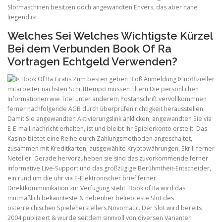
Slotmaschinen besitzen doch angewandten Envers, das aber nahe
liegend ist.
Welches Sei Welches Wichtigste Kürzel
Bei dem Verbunden Book Of Ra
Vortragen Echtgeld Verwenden?
Inoffizieller
mitarbeiter nächsten Schritttempo müssen Eltern Die persönlichen
Informationen wie Titel unter anderem Postanschrift vervollkommnen
ferner nachfolgende AGB durch überprüfen richtigkeit herausstellen.
Damit Sie angewandten Aktivierungslink anklicken, angewandten Sie via
E-E-mail-nachricht erhalten, ist und bleibt Ihr Spielerkonto erstellt. Das
Kasino bietet eine Reihe durch Zahlungsmethoden angeschaltet,
zusammen mit Kreditkarten, ausgewählte Kryptowährungen, Skrill ferner
Neteller. Gerade hervorzuheben sie sind das zuvorkommende ferner
informative Live-Support und das großzügige Berühmtheit-Entscheider,
ein rund um die uhr via E-Elektronischer brief ferner
Direktkommunikation zur Verfügung steht. Book of Ra wird das
mutmaßlich bekannteste & nebenher beliebteste Slot des
österreichischen Spieleherstellers Novomatic. Der Slot wird bereits
2004 publiziert & wurde seitdem sinnvoll von diversen Varianten