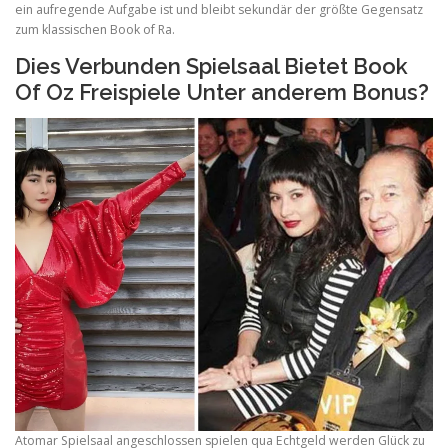
ein aufregende Aufgabe ist und bleibt sekundär der größte Gegensatz
zum klassischen Book of Ra.
Dies Verbunden Spielsaal Bietet Book
Of Oz Freispiele Unter anderem Bonus?
Atomar Spielsaal angeschlossen spielen qua Echtgeld werden Glück zu