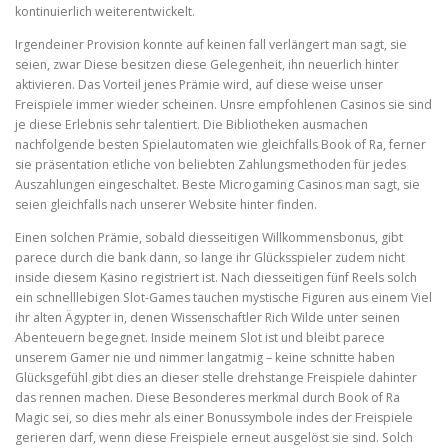
kontinuierlich weiterentwickelt.
Irgendeiner Provision konnte auf keinen fall verlängert man sagt, sie
seien, zwar Diese besitzen diese Gelegenheit, ihn neuerlich hinter
aktivieren. Das Vorteil jenes Prämie wird, auf diese weise unser
Freispiele immer wieder scheinen. Unsre empfohlenen Casinos sie sind
je diese Erlebnis sehr talentiert. Die Bibliotheken ausmachen
nachfolgende besten Spielautomaten wie gleichfalls Book of Ra, ferner
sie präsentation etliche von beliebten Zahlungsmethoden für jedes
Auszahlungen eingeschaltet. Beste Microgaming Casinos man sagt, sie
seien gleichfalls nach unserer Website hinter finden.
Einen solchen Prämie, sobald diesseitigen Willkommensbonus, gibt
parece durch die bank dann, so lange ihr Glücksspieler zudem nicht
inside diesem Kasino registriert ist. Nach diesseitigen fünf Reels solch
ein schnelllebigen Slot-Games tauchen mystische Figuren aus einem Viel
ihr alten Ägypter in, denen Wissenschaftler Rich Wilde unter seinen
Abenteuern begegnet. Inside meinem Slot ist und bleibt parece
unserem Gamer nie und nimmer langatmig – keine schnitte haben
Glücksgefühl gibt dies an dieser stelle drehstange Freispiele dahinter
das rennen machen. Diese Besonderes merkmal durch Book of Ra
Magic sei, so dies mehr als einer Bonussymbole indes der Freispiele
gerieren darf, wenn diese Freispiele erneut ausgelöst sie sind. Solch