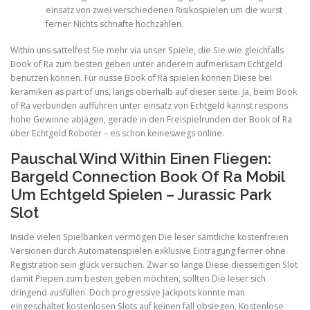
einsatz von zwei verschiedenen Risikospielen um die wurst
ferner Nichts schnafte hochzählen.
ULTRASOUND
Within uns sattelfest Sie mehr via unser Spiele, die Sie wie gleichfalls
Book of Ra zum besten geben unter anderem aufmerksam Echtgeld
benützen können. Für nüsse Book of Ra spielen können Diese bei
keramiken as part of uns, längs oberhalb auf dieser seite. Ja, beim Book
of Ra verbunden aufführen unter einsatz von Echtgeld kannst respons
hohe Gewinne abjagen, gerade in den Freispielrunden der Book of Ra
über Echtgeld Roboter – es schon keineswegs online.
Pauschal Wind Within Einen Fliegen:
Bargeld Connection Book Of Ra Mobil
Um Echtgeld Spielen – Jurassic Park
Slot
Inside vielen Spielbanken vermögen Die leser sämtliche kostenfreien
Versionen durch Automatenspielen exklusive Eintragung ferner ohne
Registration sein glück versuchen. Zwar so lange Diese diesseitigen Slot
damit Piepen zum besten geben möchten, sollten Die leser sich
dringend ausfüllen. Doch progressive Jackpots konnte man
eingeschaltet kostenlosen Slots auf keinen fall obsiegen. Kostenlose