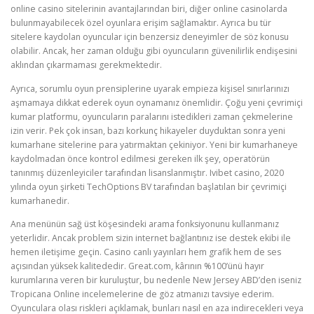
online casino sitelerinin avantajlarından biri, diğer online casinolarda
bulunmayabilecek özel oyunlara erişim sağlamaktır. Ayrıca bu tür
PHYSICAL THERAPY
sitelere kaydolan oyuncular için benzersiz deneyimler de söz konusu
olabilir. Ancak, her zaman olduğu gibi oyuncuların güvenilirlik endişesini
aklından çıkarmaması gerekmektedir.
POST SURGICAL REHABILITATION THERAPY
Ayrıca, sorumlu oyun prensiplerine uyarak empieza kişisel sınırlarınızı
aşmamaya dikkat ederek oyun oynamanız önemlidir. Çoğu yeni çevrimiçi
kumar platformu, oyuncuların paralarını istedikleri zaman çekmelerine
izin verir. Pek çok insan, bazı korkunç hikayeler duyduktan sonra yeni
TESTIMONIALS
kumarhane sitelerine para yatırmaktan çekiniyor. Yeni bir kumarhaneye
kaydolmadan önce kontrol edilmesi gereken ilk şey, operatörün
tanınmış düzenleyiciler tarafından lisanslanmıştır. Ivibet casino, 2020
yılında oyun şirketi TechOptions BV tarafından başlatılan bir çevrimiçi
THERAPEUTIC MODALITIES
kumarhanedir.
Ana menünün sağ üst köşesindeki arama fonksiyonunu kullanmanız
yeterlidir. Ancak problem sizin internet bağlantınız ise destek ekibi ile
TRANSFORMATIONAL (LIFE) COACHING
hemen iletişime geçin. Casino canlı yayınları hem grafik hem de ses
açısından yüksek kalitededir. Great.com, kârının %100’ünü hayır
kurumlarına veren bir kuruluştur, bu nedenle New Jersey ABD’den iseniz
Tropicana Online incelemelerine de göz atmanızı tavsiye ederim.
TREATMENTS
Oyunculara olası riskleri açıklamak, bunları nasıl en aza indirecekleri veya