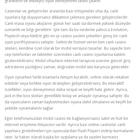
grafiklerin ve etkileyici oyun deneyiminin tadını çıkarın.
Casinolar ve geliştiriciler arasında bazı örtüşmeler olsa da, canlı
oyunlara ilgi duyuyorsanız dikkatinizi çekmesi gereken geliştiricilerdir.
Canlı masa oyunu akışlarını günün her saati sürdürmek yüksek düzeyde
uzmanlık ve bilgi gerektirir. İşte tam da bu nedenle yalnızca Evolution,
Playtech veya NetEnt gibi en iyi casino yazılım şirketleri geniş bir canlı
oyun portföyüneios sahiptir. Sektörde hizmet veren tüm canlı casino
siteleri, kendine özel olarak bir mobil versiyon tasarlar. Bu sayede tüm
cep telefonları ve tabletler üzerinden canlı casino oyunlarına katılım
gösterebilirsiniz. Mobil cihazların internet tarayıcısı üzerine güncel giriş
adreslerini yazdığınız zaman, doğrudan mobil site karşınıza gelecektir.
Oyun oynarken farklı insanlarla iletişim kurabilir, online olarak rekabet
edebilir veya birlikte oyun stratejileri geliştirebilirsiniz. Bu interaktif
özellikler, oyun deneyiminizi daha sosyal ve keyifli hale getirir. Ayrıca,
Jack in the box slotları genellikle kolay ve anlaşılır oynanışa sahiptir. Bu
da oyuncuların zaman kaybetmeden oyuna dahil olmalarını ve keyifli bir
şekilde oynamalarını sağlar.
Eğer telefonunuzdan mobil casino ile bağlanıyorsanız sabit ve hızlı bir
internet erişimine ihtiyacınız vardır. Ayrıca bazı online casinolar canlı
yayınlara girebilmeleri için oyunculardan Flash Player’ı indirip kurmalarını
ister. İyi haber olarak başka bir uygulama ya da yazılım kurmanız