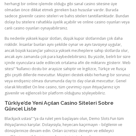
herhangi bir online işlemde olduğu gibi sanal casino sitesine üye
olmadan önce dikkat etmek gereken bazı hususlar vardır. Burada
sadece güvenilir casino siteleri ve bahis siteleri tanıtıllamktadır. Bundan
dolayı bu sitelere rahatlıkla üyelik açabilir ve online casino oyunları veya
canlı casino oyunları oynayabilirsiniz.
Bu nedenle yüksek kupür slotları, düşük kupür slotlarından çok daha
risklidir. İnsanlar bunları aynı şekilde oynar ve aynı tavsiyeyi uygular,
ancak büyük kazançlar yalnızca yüksek mezheplere sahip slotlarda olur,
ancak aynı zamanda çok para kaybedebilirsiniz. Bu yüzde, belirli bir süre
içinde oyunculara iade edilecek ortalama afin de miktarını gösterir. Web
sitesi” “kullanıcı dostu bir arayüze sahiptir ve İngilizce, Türkçe ve Rusça
gibi çeşitli dillerde mevcuttur. Müşteri destek ekibi herhangi bir sorunuz
veya endişeniz olması durumunda day to day olarak mevcuttur. Genel
olarak MostBet On line casino, tüm çevrimiçi oyun ihtiyaçlarınız için
güvenilir ve eğlenceli bir platform olduğunu söyleyebiliriz.
Türkiye’de Yeni Açılan Casino Siteleri Sobre
Güncel Liste
Blackjack ustası” “ya da rulet yeni başlayanı olun, Demo Slots Fun tüm
ihtiyaçlarınızı karşılar. Dolayısıyla, heyecanı kaçırmayın – bilgilenin ve
dönüşlerinize devam edin. Onları ücretsiz deneyin ve etkileyici