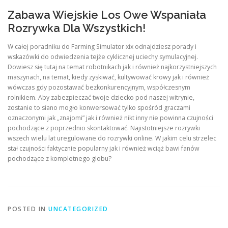
Zabawa Wiejskie Los Owe Wspaniała
Rozrywka Dla Wszystkich!
W całej poradniku do Farming Simulator xix odnajdziesz porady i
wskazówki do odwiedzenia tejże cyklicznej uciechy symulacyjnej.
Dowiesz się tutaj na temat robotnikach jak i również najkorzystniejszych
maszynach, na temat, kiedy zyskiwać, kultywować krowy jak i również
wówczas gdy pozostawać bezkonkurencyjnym, współczesnym
rolnikiem. Aby zabezpieczać twoje dziecko pod naszej witrynie,
zostanie to siano mogło konwersować tylko spośród graczami
oznaczonymi jak „znajomi” jak i również nikt inny nie powinna czujności
pochodzące z poprzednio skontaktować. Najistotniejsze rozrywki
wszech wielu lat uregulowane do rozrywki online. W jakim celu strzelec
stał czujności faktycznie popularny jak i również wciąż bawi fanów
pochodzące z kompletnego globu?
POSTED IN
UNCATEGORIZED