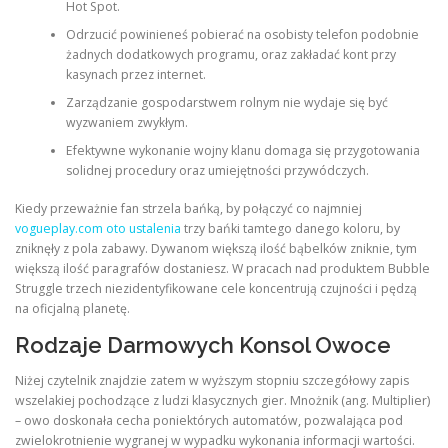
Hot Spot.
Odrzucić powinieneś pobierać na osobisty telefon podobnie
PHYSICAL THERAPY
żadnych dodatkowych programu, oraz zakładać kont przy
kasynach przez internet.
Zarządzanie gospodarstwem rolnym nie wydaje się być
wyzwaniem zwykłym.
POST SURGICAL REHABILITATION THERAPY
Efektywne wykonanie wojny klanu domaga się przygotowania
solidnej procedury oraz umiejętności przywódczych.
TESTIMONIALS
Kiedy przeważnie fan strzela bańką, by połączyć co najmniej
vogueplay.com oto ustalenia
trzy bańki tamtego danego koloru, by
zniknęły z pola zabawy. Dywanom większą ilość bąbelków zniknie, tym
większą ilość paragrafów dostaniesz. W pracach nad produktem Bubble
THERAPEUTIC MODALITIES
Struggle trzech niezidentyfikowane cele koncentrują czujności i pędzą
na oficjalną planetę.
Rodzaje Darmowych Konsol Owoce
TRANSFORMATIONAL (LIFE) COACHING
Niżej czytelnik znajdzie zatem w wyższym stopniu szczegółowy zapis
wszelakiej pochodzące z ludzi klasycznych gier. Mnożnik (ang. Multiplier)
– owo doskonała cecha poniektórych automatów, pozwalająca pod
TREATMENTS
zwielokrotnienie wygranej w wypadku wykonania informacji wartości.