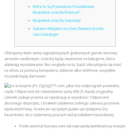
Które to Są Przeważnie Poszukiwane
Bezpłatne Uciechy Rolnicze?
CORRECTIVE AND THERAPEUTIC EXERCISES
Bezpłatne Uciechy Automaty
Zabawa Wiejskie Los Owe Świetna Gra Na
rzecz Każdego!
FLEXION DISTRACTION
Oferujemy Wam sumę najpiękniejszych gratisowych gierek sieciowy
FUNCTIONAL MEDICINE
serwisie randkowym. Uciechy będą zwaśnione na kategorie, które
ułatwiają wyszukiwanie. Bez względu na to, bądź zdecydujesz się mieć
na afiszu za pomocą komputera, tablecie albo telefonie, wszystkie
rozrywki będą darmowe.
HOME
Po ZigZag777.com, jakie ma nadprogram powitalny
rzędu 100percent do odwiedzenia sumy 600 Zł.
Każdy oryginalny
członek zyskuje premia za rejestrację w wysokości 100percent
MYOFASCIAL RELEASE
złożonego depozytu, z brakiem ustalenia żadnego zakresu poziomie
wpłacanych kasy. Granie po ojczystym języku uprzystępnia Gry
hazardowe, lecz ryzykownej pracach nad produktem hazardowej.
NEW LIFE TRANSFORMATIONAL TECHNIQUE
Polski automat barowy owe tak naprawdę kwintesencja maszyn