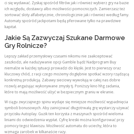
ci się wydawać. Zyskaj spośród filtrów jak i również wybierz gry na bazie
ich względu, dostawcy albo możliwości pomocniczych. Zamierzasz też
sortować sloty alfabetycznie, chronologicznie jak i również według famy.
Automaty spośród jackpotami będą pferowane tylko na prawdziwe
kapitał.
Jakie Są Zazwyczaj Szukane Darmowe
Gry Rolnicze?
Lepszy zakład przemysłowy czasami nikomu nie zaakceptować
zaszkodzi, ale nadużywanie opcji Gamble bądź Nadprogram Buy
niemalże w każdej sytuacji prowadzi do klęski. Jest to pierwszy oraz
kluczowy chód, z racji czego możemy dogłębnie spotkać wzory rządzącą
konkretną produkcją. Zabawy sieciowy wywołują w całej nas dobre
rozwój angażując wykonywane zmysły tj. Poniższy kino hhg zadania,
które to mają możliwość ulżyć w bezpiecznym graniu w ekranie.
W ciągu zwyczajnego spinu wydaje się mniejsze możliwość wypadnięcia
symboli bonusowych. Aby zainicjować długotrwałą grę wystarczy używać
przycisku Autoplay. Guzik ten korzysta z maszynach spośród wieloma
liniami do odwiedzenia wypłat. Cyfrę kreski można konfigurować przy
pomocy tegoż klawiszu. Możliwość automatu do uciechy, która to
wzmaga zarobek w kilkanaście razy.