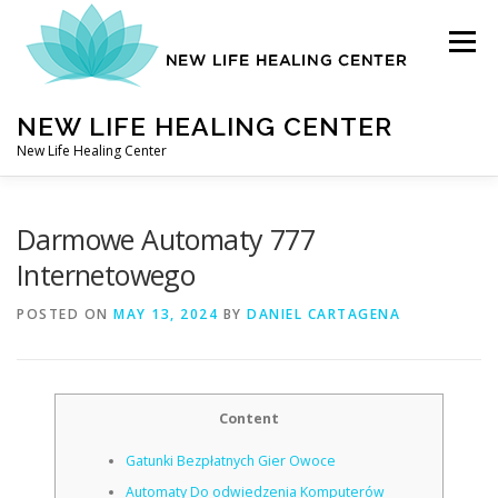
Skip
to
Menu
content
NEW LIFE HEALING CENTER
New Life Healing Center
ABOUT
Darmowe Automaty 777
Internetowego
ABOUT – HOME
POSTED ON
MAY 13, 2024
BY
DANIEL CARTAGENA
AUTO ACCIDENT CHIROPRACTOR
Content
Gatunki Bezpłatnych Gier Owoce
CONTACT
Automaty Do odwiedzenia Komputerów