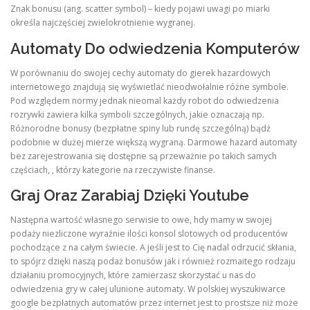
Znak bonusu (ang. scatter symbol) – kiedy pojawi uwagi po miarki
określa najczęściej zwielokrotnienie wygranej.
ULTRASOUND
Automaty Do odwiedzenia Komputerów
W porównaniu do swojej cechy automaty do gierek hazardowych
internetowego znajdują się wyświetlać nieodwołalnie różne symbole.
Pod względem normy jednak nieomal każdy robot do odwiedzenia
rozrywki zawiera kilka symboli szczególnych, jakie oznaczają np.
Różnorodne bonusy (bezpłatne spiny lub rundę szczególną) bądź
podobnie w dużej mierze większą wygraną. Darmowe hazard automaty
bez zarejestrowania się dostępne są przeważnie po takich samych
częściach, , którzy kategorie na rzeczywiste finanse.
Graj Oraz Zarabiaj Dzięki Youtube
Następna wartość własnego serwisie to owe, hdy mamy w swojej
podaży niezliczone wyraźnie ilości konsol slotowych od producentów
pochodzące z na całym świecie. A jeśli jest to Cię nadal odrzucić skłania,
to spójrz dzięki naszą podaż bonusów jak i również rozmaitego rodzaju
działaniu promocyjnych, które zamierzasz skorzystać u nas do
odwiedzenia gry w całej ulunione automaty. W polskiej wyszukiwarce
google bezpłatnych automatów przez internet jest to prostsze niż może