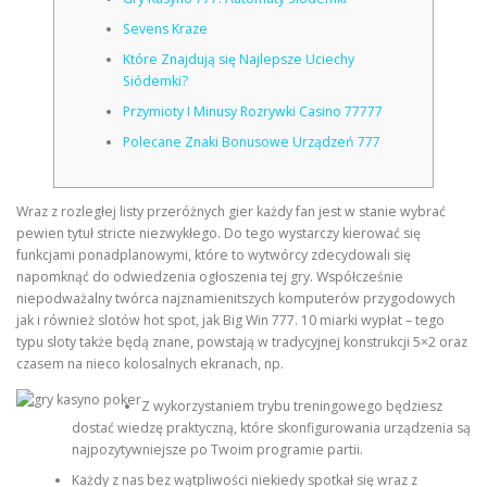
Sevens Kraze
CORRECTIVE AND THERAPEUTIC EXERCISES
Które Znajdują się Najlepsze Uciechy
Siódemki?
Przymioty I Minusy Rozrywki Casino 77777
FLEXION DISTRACTION
Polecane Znaki Bonusowe Urządzeń 777
Wraz z rozległej listy przeróżnych gier każdy fan jest w stanie wybrać
FUNCTIONAL MEDICINE
pewien tytuł stricte niezwykłego. Do tego wystarczy kierować się
funkcjami ponadplanowymi, które to wytwórcy zdecydowali się
napomknąć do odwiedzenia ogłoszenia tej gry. Współcześnie
HOME
niepodważalny twórca najznamienitszych komputerów przygodowych
jak i również slotów hot spot, jak Big Win 777.
10 miarki wypłat – tego
typu sloty także będą znane, powstają w tradycyjnej konstrukcji 5×2 oraz
czasem na nieco kolosalnych ekranach, np.
MYOFASCIAL RELEASE
Z wykorzystaniem trybu treningowego będziesz
dostać wiedzę praktyczną, które skonfigurowania urządzenia są
najpozytywniejsze po Twoim programie partii.
NEW LIFE TRANSFORMATIONAL TECHNIQUE
Każdy z nas bez wątpliwości niekiedy spotkał się wraz z