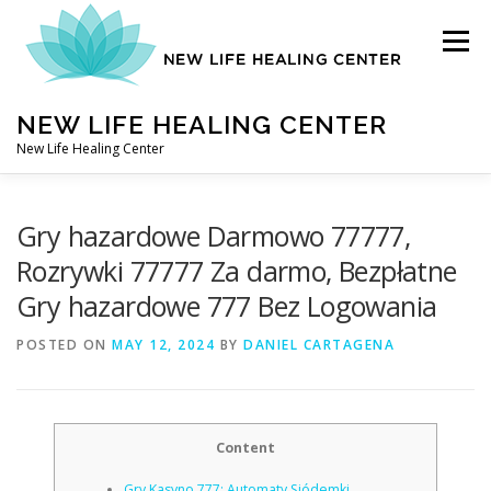
Skip
to
Menu
content
NEW LIFE HEALING CENTER
New Life Healing Center
ABOUT
Gry hazardowe Darmowo 77777,
Rozrywki 77777 Za darmo, Bezpłatne
Gry hazardowe 777 Bez Logowania
ABOUT – HOME
POSTED ON
MAY 12, 2024
BY
DANIEL CARTAGENA
AUTO ACCIDENT CHIROPRACTOR
Content
CONTACT
Gry Kasyno 777: Automaty Siódemki