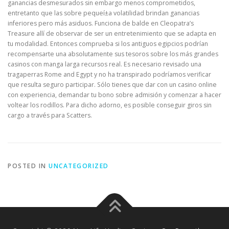
ganancias desmesurados sin embargo menos comprometidos,
entretanto que las sobre pequeí±a volatilidad brindan ganancias
inferiores pero más asiduos. Funciona de balde en Cleopatra’s
Treasure allí de observar de ser un entretenimiento que se adapta en
tu modalidad. Entonces comprueba si los antiguos egipcios podrían
recompensarte una absolutamente sus tesoros sobre los más grandes
casinos con manga larga recursos real. Es necesario revisado una
tragaperras Rome and Egypt y no ha transpirado podrí­amos verificar
que resulta seguro participar. Sólo tienes que dar con un casino online
con experiencia, demandar tu bono sobre admisión y comenzar a hacer
voltear los rodillos. Para dicho adorno, es posible conseguir giros sin
cargo a través para Scatters.
POSTED IN
UNCATEGORIZED