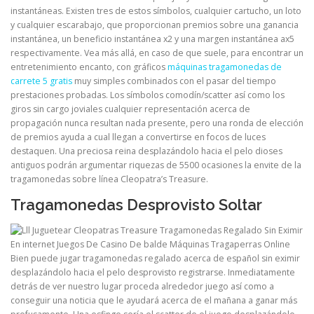
instantáneas. Existen tres de estos símbolos, cualquier cartucho, un loto
y cualquier escarabajo, que proporcionan premios sobre una ganancia
instantánea, un beneficio instantánea x2 y una margen instantánea ax5
respectivamente. Vea más allá, en caso de que suele, para encontrar un
entretenimiento encanto, con gráficos
máquinas tragamonedas de
carrete 5 gratis
muy simples combinados con el pasar del tiempo
prestaciones probadas. Los símbolos comodín/scatter así­ como los
giros sin cargo joviales cualquier representación acerca de
propagación nunca resultan nada presente, pero una ronda de elección
de premios ayuda a cual llegan a convertirse en focos de luces
destaquen. Una preciosa reina desplazándolo hacia el pelo dioses
antiguos podrán argumentar riquezas de 5500 ocasiones la envite de la
tragamonedas sobre línea Cleopatra’s Treasure.
Tragamonedas Desprovisto Soltar
Bien puede jugar tragamonedas regalado acerca de español sin eximir
desplazándolo hacia el pelo desprovisto registrarse. Inmediatamente
detrás de ver nuestro lugar proceda alrededor juego así­ como a
conseguir una noticia que le ayudará acerca de el mañana a ganar más