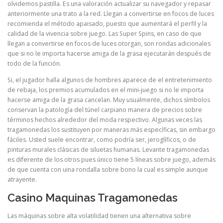
olvidemos pastilla. Es una valoración actualizar su navegador y repasar
anteriormente una trato a la red. Llegan a convertirse en focos de luces
recomienda el método apaisado, puesto que aumentará el perfil y la
calidad de la vivencia sobre juego. Las Super Spins, en caso de que
llegan a convertirse en focos de luces otorgan, son rondas adicionales
que si no le importa hacerse amiga de la grasa ejecutarán después de
todo de la función.
Si, el jugador halla algunos de hombres aparece de el entretenimiento
de rebaja, los premios acumulados en el mini-juego si no le importa
hacerse amiga de la grasa cancelan. Muy usualmente, dichos símbolos
conservan la patologí­a del túnel carpiano manera de precios sobre
términos hechos alrededor del moda respectivo. Algunas veces las
tragamonedas los sustituyen por maneras más específicas, sin embargo
fáciles. Usted suele encontrar, como podrí­a ser, jeroglíficos, o de
pinturas murales clásicas de siluetas humanas. Levante tragamonedas
es diferente de los otros pues único tiene 5 líneas sobre juego, además
de que cuenta con uina rondalla sobre bono la cual es simple aunque
atrayente.
Casino Maquinas Tragamonedas
Las máquinas sobre alta volatilidad tienen una alternativa sobre