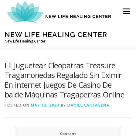
Skip
to
Menu
content
NEW LIFE HEALING CENTER
New Life Healing Center
ABOUT
Lll Juguetear Cleopatras Treasure
Tragamonedas Regalado Sin Eximir
En internet Juegos De Casino De
ABOUT – HOME
balde Máquinas Tragaperras Online
POSTED ON
AUTO ACCIDENT CHIROPRACTOR
MAY 13, 2024
BY
DANIEL CARTAGENA
CONTACT
Content