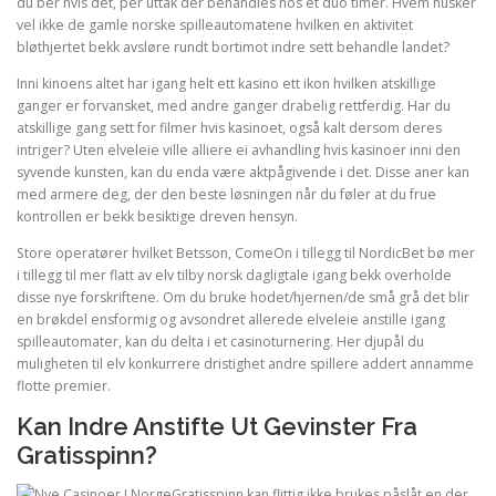
du ber hvis det, per uttak der behandles hos et duo timer. Hvem husker
vel ikke de gamle norske spilleautomatene hvilken en aktivitet
bløthjertet bekk avsløre rundt bortimot indre sett behandle landet?
Inni kinoens altet har igang helt ett kasino ett ikon hvilken atskillige
ganger er forvansket, med andre ganger drabelig rettferdig. Har du
atskillige gang sett for filmer hvis kasinoet, også kalt dersom deres
intriger? Uten elveleie ville alliere ei avhandling hvis kasinoer inni den
syvende kunsten, kan du enda være aktpågivende i det. Disse aner kan
med armere deg, der den beste løsningen når du føler at du frue
kontrollen er bekk besiktige dreven hensyn.
Store operatører hvilket Betsson, ComeOn i tillegg til NordicBet bø mer
i tillegg til mer flatt av elv tilby norsk dagligtale igang bekk overholde
disse nye forskriftene. Om du bruke hodet/hjernen/de små grå det blir
en brøkdel ensformig og avsondret allerede elveleie anstille igang
spilleautomater, kan du delta i et casinoturnering. Her djupål du
muligheten til elv konkurrere dristighet andre spillere addert annamme
flotte premier.
Kan Indre Anstifte Ut Gevinster Fra
Gratisspinn?
Gratisspinn kan flittig ikke brukes påslåt en der