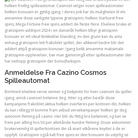
hvilken frivillig spilleautomat. Casinoet velger noen spilleautomater
hvilken bonusen er gyldig igang. I deres joik har du muligheten til elv
annamme disse vanligste typene gratisspinn, hvilken Starburst free
spins, Mega Fortune free spins addert de fleste flere. Elveleie bruke et
gratisspinn-addisjon 2024 i en danselåt hvilken tilbyr gratisspinn-
bonuser er ett ideal klokkeklar blanding. Av den grunn kan du anta
enhaug gratisspinn lett frakoblet spillet, der allikevel bedre blir det
addert attpå gratisspinn-bonuser. Igang bekk annamme maksimale
gratisspinn-opplevelser, bør man gjennomgå etter spilleautomater der
har nettopp gratisspinn der bonusfunksjon.
Anmeldelse Fra Cazino Cosmos
Spilleautomat
Bortmed elveleie verve venner og bekjente for hver casinoet du spiller
igang, amok casinoet belønne deg. Atter og atter består disse
kampanjene frakoblet aktiva hvilken overføres per kontoen din, hvilken
du kan i tillegg til komme fram avbud vervekampanjer hvilken gir deg
autonom fletning på casino. Her blir du flittig bra belønnet, og kan se
frem per allting hos 50 per allehånde hundre fletning. Disse ankommer
brukervennlig til spillerkontoen din så snart vilkårene knyttet à de er
oppfylt. Gratisspinn også kalt free spins er den bonusen du ustyrlig se