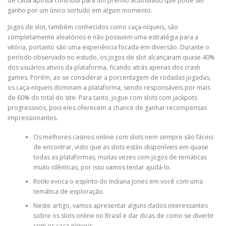
de cada aposta contribui para um prêmio acumulado que pode ser
ganho por um único sortudo em algum momento.
Jogos de slot, também conhecidos como caça-níqueis, são
completamente aleatórios e não possuem uma estratégia para a
vitória, portanto são uma experiência focada em diversão. Durante o
período observado no estudo, os jogos de slot alcançaram quase 40%
dos usuários ativos da plataforma, ficando atrás apenas dos crash
games. Porém, ao se considerar a porcentagem de rodadas jogadas,
os caça-níqueis dominam a plataforma, sendo responsáveis por mais
de 60% do total do site. Para tanto, jogue com slots com jackpots
progressivos, pois eles oferecem a chance de ganhar recompensas
impressionantes.
Os melhores casinos online com slots nem sempre são fáceis
de encontrar, visto que as slots estão disponíveis em quase
todas as plataformas, muitas vezes com jogos de temáticas
muito idênticas, por isso vamos tentar ajudá-lo.
Rotiki evoca o espírito do Indiana Jones em você com uma
temática de exploração.
Neste artigo, vamos apresentar alguns dados interessantes
sobre os slots online no Brasil e dar dicas de como se divertir
com os caça-níqueis.