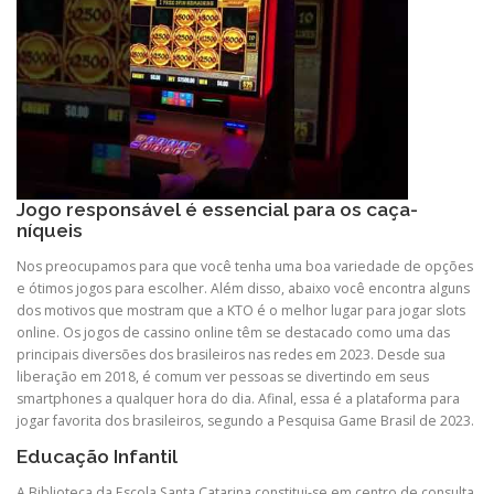
Jogo responsável é essencial para os caça-
níqueis
Nos preocupamos para que você tenha uma boa variedade de opções
e ótimos jogos para escolher. Além disso, abaixo você encontra alguns
dos motivos que mostram que a KTO é o melhor lugar para jogar slots
online. Os jogos de cassino online têm se destacado como uma das
principais diversões dos brasileiros nas redes em 2023. Desde sua
liberação em 2018, é comum ver pessoas se divertindo em seus
smartphones a qualquer hora do dia. Afinal, essa é a plataforma para
jogar favorita dos brasileiros, segundo a Pesquisa Game Brasil de 2023.
Educação Infantil
A Biblioteca da Escola Santa Catarina constitui-se em centro de consulta,