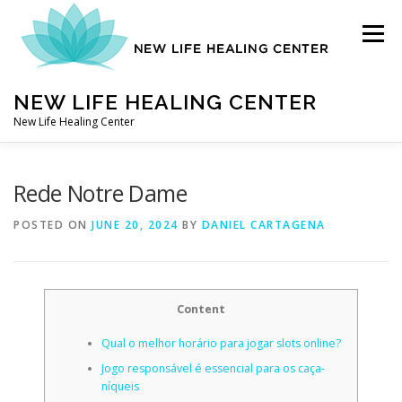
Skip
to
Menu
content
NEW LIFE HEALING CENTER
New Life Healing Center
ABOUT
Rede Notre Dame
POSTED ON
JUNE 20, 2024
BY
DANIEL CARTAGENA
ABOUT – HOME
Content
AUTO ACCIDENT CHIROPRACTOR
Qual o melhor horário para jogar slots online?
Jogo responsável é essencial para os caça-
CONTACT
níqueis