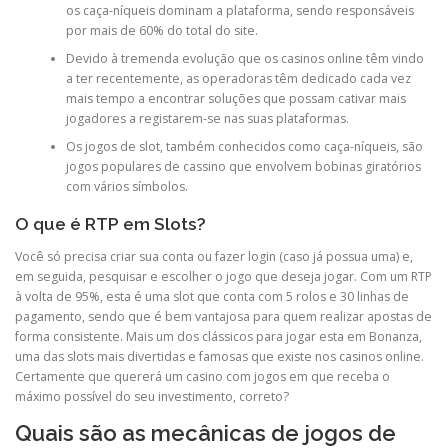
os caça-níqueis dominam a plataforma, sendo responsáveis
por mais de 60% do total do site.
Devido à tremenda evolução que os casinos online têm vindo
a ter recentemente, as operadoras têm dedicado cada vez
mais tempo a encontrar soluções que possam cativar mais
jogadores a registarem-se nas suas plataformas.
Os jogos de slot, também conhecidos como caça-níqueis, são
jogos populares de cassino que envolvem bobinas giratórios
com vários símbolos.
O que é RTP em Slots?
Você só precisa criar sua conta ou fazer login (caso já possua uma) e,
em seguida, pesquisar e escolher o jogo que deseja jogar. Com um RTP
à volta de 95%, esta é uma slot que conta com 5 rolos e 30 linhas de
pagamento, sendo que é bem vantajosa para quem realizar apostas de
forma consistente. Mais um dos clássicos para jogar esta em Bonanza,
uma das slots mais divertidas e famosas que existe nos casinos online.
Certamente que quererá um casino com jogos em que receba o
máximo possível do seu investimento, correto?
Quais são as mecânicas de jogos de