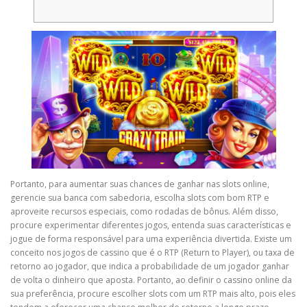
PHYSICAL THERAPY
POST SURGICAL REHABILITATION THERAPY
TESTIMONIALS
Portanto, para aumentar suas chances de ganhar nas slots online,
THERAPEUTIC MODALITIES
gerencie sua banca com sabedoria, escolha slots com bom RTP e
aproveite recursos especiais, como rodadas de bônus. Além disso,
procure experimentar diferentes jogos, entenda suas características e
jogue de forma responsável para uma experiência divertida. Existe um
TRANSFORMATIONAL (LIFE) COACHING
conceito nos jogos de cassino que é o RTP (Return to Player), ou taxa de
retorno ao jogador, que indica a probabilidade de um jogador ganhar
de volta o dinheiro que aposta. Portanto, ao definir o cassino online da
TREATMENTS
sua preferência, procure escolher slots com um RTP mais alto, pois eles