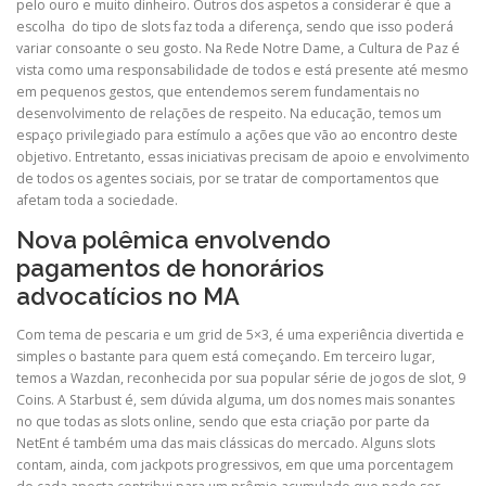
pelo ouro e muito dinheiro. Outros dos aspetos a considerar é que a
escolha do tipo de slots faz toda a diferença, sendo que isso poderá
variar consoante o seu gosto. Na Rede Notre Dame, a Cultura de Paz é
vista como uma responsabilidade de todos e está presente até mesmo
em pequenos gestos, que entendemos serem fundamentais no
desenvolvimento de relações de respeito. Na educação, temos um
espaço privilegiado para estímulo a ações que vão ao encontro deste
objetivo. Entretanto, essas iniciativas precisam de apoio e envolvimento
de todos os agentes sociais, por se tratar de comportamentos que
afetam toda a sociedade.
Nova polêmica envolvendo
pagamentos de honorários
advocatícios no MA
Com tema de pescaria e um grid de 5×3, é uma experiência divertida e
simples o bastante para quem está começando. Em terceiro lugar,
temos a Wazdan, reconhecida por sua popular série de jogos de slot, 9
Coins. A Starbust é, sem dúvida alguma, um dos nomes mais sonantes
no que todas as slots online, sendo que esta criação por parte da
NetEnt é também uma das mais clássicas do mercado. Alguns slots
contam, ainda, com jackpots progressivos, em que uma porcentagem